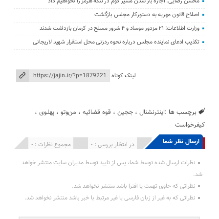
محسن رضایی: اجازه باز شدن مسیر دوم در تنگه هرمز را نخواهیم داد
اصلاح قانون مهریه به دستورکار مجلس بازگشت
وزارت اطلاعات: ۲۱ مزدور موساد و ۴ شرور مسلح در کرمان بازداشت شدند
تکذیب ادعای نماینده مجلس درباره نحوه ردزنی محل استقرار شهید لاریجانی
لینک کوتاه
برچسب ها :
اینترنشنال
،
ججین
،
قوه قضائیه
،
من‌وتو
،
پهلوی
،
کیفرخواست
ارسال نظر شما
انتشار یافته : 0
در انتظار بررسی : 0
مجموع نظرات : 0
نظرات ارسال شده توسط شما، پس از تایید توسط مدیران سایت منتشر خواهد
شد.
نظراتی که حاوی تهمت یا افترا باشد منتشر نخواهد شد.
نظراتی که به غیر از زبان فارسی یا غیر مرتبط با خبر باشد منتشر نخواهد شد.