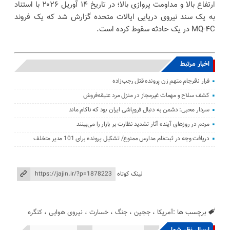
ارتفاع بالا و مداومت پروازی بالا؛ در تاریخ ۱۴ آوریل ۲۰۲۶ با استناد
به یک سند نیروی دریایی ایالات متحده گزارش شد که یک فروند
MQ-۴C در یک حادثه سقوط کرده است.
اخبار مرتبط
فرار نافرجام متهم زن پرونده قتل رجب‌زاده
کشف سلاح و مهمات غیرمجاز در منزل مرد عتیقه‌فروش
سردار محبی: دشمن به دنبال فروپاشی ایران بود که ناکام ماند
مردم در روزهای آینده آثار تشدید نظارت بر بازار را می‌بینند
دریافت وجه در ثبت‌نام مدارس ممنوع/ تشکیل پرونده برای 101 مدیر متخلف
لینک کوتاه
برچسب ها :
آمریکا
،
ججین
،
جنگ
،
خسارت
،
نیروی هوایی
،
کنگره
ارسال نظر شما