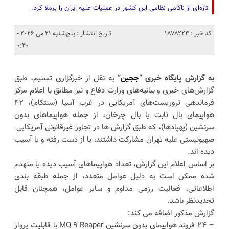
تازه‌ای از ناکامی نظامی این کشور در عملیات علیه ایران را برملا کرد.
کد خبر : 1878223
تاریخ انتشار : پنج‌شنبه 21 می 2026 -
0:40
به گزارش پایگاه خبری “
ججین
”
به نقل از خبرگزاری تسنیم، طبق
گزارش‌های خبری و بیانیه‌های وزارت دفاع و نیز مطابق با اعلام مرکز
فرماندهی تروریست‌های آمریکایی در غرب آسیا (سنتکام)، ۴۲
هواپیمای بال ثابت یا بال چرخان، از جمله هواپیماهای بدون
سرنشین (پهپادها)، که طبق گزارش‌ ها در تجاوز غیرقانونی آمریکایی-
صهیونیستی علیه تهران مشارکت داشتند، یا از دست رفته و یا آسیب
دیده‌ اند.
بر اساس اعلام این گزارش، تعداد هواپیماهای آسیب دیده یا منهدم
شده ممکن است به دلیل عوامل متعدد، از جمله طبقه‌ بندی
اطلاعاتی، فعالیت رزمی مداوم و سایر عوامل، همچنان قابل
تجدیدنظر باشد.
گزارش مذکور اضافه می کند:
– ۲۴ فروند هواپیمای بدون سرنشین MQ-۹ Reaper با قابلیت پرواز