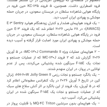
نامعلوم در منطقه‌ای که نیروهای آمریکایی در آن مستقر هستند،
فرود اضطراری داشت. همچنین، ۵ فروند KC-۱۳۵ حین فرود در
پایگاه هوایی شاهزاده سلطان در عربستان سعودی، در جریان حمله
موشکی و پهپادی ایران آسیب دید.
– یک فروند هواپیمای هشدار و کنترل زودهنگام هوابرد E-۳ Sentry
(AWACS)؛ در ۲۸ مارس ۲۰۲۶ اعلام شد که یک فروند E-۳ حین
فرود در پایگاه هوایی شاهزاده سلطان، عربستان سعودی، در جریان
حمله موشکی و پهپادی ایران مورد اصابت قرار گرفته و آسیب دیده
است.
– ۲ هواپیمای عملیات ویژه MC-۱۳۰J Commando II؛ در ۵ آوریل
۲۰۲۶ گزارش شد که ۲ فروند MC-۱۳۰J که از عملیات جستجو و
نجات یک F-۱۵E سرنگون شده پشتیبانی می‌کردند، پس از عدم
توانایی در پرواز، در ایران منهدم شدند.
– یک بالگرد جستجو و نجات رزمی HH-۶۰W Jolly Green II؛ ژنرال
کین در تاریخ ۶ آوریل ۲۰۲۶ در یک کنفرانس مطبوعاتی اعلام کرد
که در ۵ آوریل، یک فروند از این بالگرد بر اثر آتش سلاح‌ های سبک
که از عملیات جستجو و نجات یک F-۱۵E سرنگون شده در ایران
پشتیبانی می‌کرد، آسیب دید.
– یک هواپیمای بدون سرنشین MQ-۴C Triton با قابلیت پرواز در