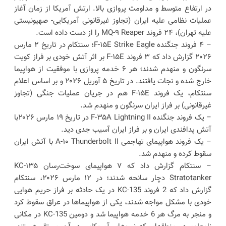
در ارتفاع متوسط و مداومت پروازی بالا. ارتش آمریکا از زمان آغاز
عملیات نظامی علیه ایران (تجاوز غیرقانونی آمریکایی- صهیونیستی
علیه تهران)، ۲۴ فروند MQ-۹ Reaper را از دست داده است.
– ۴ فروند جنگنده F-۱۵E Strike Eagle؛ سنتکام در تاریخ ۲ مارس
۲۰۲۶ گزارش داد که ۳ فروند F-۱۵E بر اثر آتش خودی بر فراز کویت
سرنگون و منهدم شدند؛ هر ۶ خدمه پروازی با موفقیت از هواپیما
خارج شده و نجات یافتند. در تاریخ ۵ آوریل ۲۰۲۶ و بر اساس اعلام
سنتکام، یک فروند F-۱۵E هم در جریان عملیات جنگی (تجاوز
غیرقانونی) بر فراز ایران سرنگون و منهدم شد.
– یک فروند جنگنده F-۳۵A Lightning II در تاریخ ۱۹ مارس ۲۰۲۶با
آتش پدافندی ایران و بر فراز ایران آسیب جدی دید.
– یک فروند هواپیمای تهاجمی A-۱۰ Thunderbolt II با آتش ایران
سقوط کرده و منهدم شد.
– سنتکام گزارش داد که ۷ هواپیمای سوخت‌رسان KC-۱۳۵
Stratotanker دچار سانحه شدند؛ در ۱۲ مارس ۲۰۲۶، سنتکام
گزارش داد که 2 فروند KC-135 در یک حادثه بر فراز حریم هوایی
خودی با مشکل مواجه شدند، یکی از هواپیماها در عراق سقوط کرد
و منجر به مرگ هر 6 خدمه هواپیما شد و دومین KC-135 در مکانی