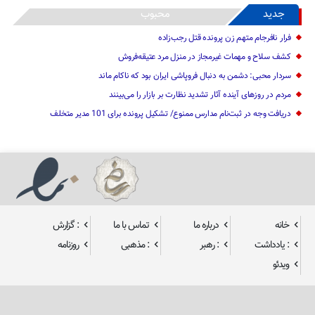
جدید
محبوب
فرار نافرجام متهم زن پرونده قتل رجب‌زاده
کشف سلاح و مهمات غیرمجاز در منزل مرد عتیقه‌فروش
سردار محبی: دشمن به دنبال فروپاشی ایران بود که ناکام ماند
مردم در روزهای آینده آثار تشدید نظارت بر بازار را می‌بینند
دریافت وجه در ثبت‌نام مدارس ممنوع/ تشکیل پرونده برای 101 مدیر متخلف
خانه
درباره ما
تماس با ما
: گزارش
: یادداشت
: رهبر
: مذهبی
روزنامه
ویدئو