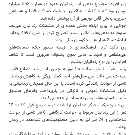
وی افزود: مجموع بدهی این زندانیان حدود دو هزار و 552 میلیارد
تومان بود که با گذشت شاکیان، حمایت دستگاه قضا و همراهی
خیرین، بخش قابل توجهی از آن پوشش داده شد.
جولایی با بیان اینکه بخش عمده‌ای از مشکلات زندانیان غیرعمد
مربوط به بدهی‌های مالی است، تصریح کرد: از میان 4597 زندانی
آزادشده، 3 هزار نفر محکومان مالی بودند.
وی تأکید کرد: فرهنگ‌سازی در زمینه صدور چک، ضمانت‌های
غیرمنطقی و تعهدات مالی بدون پشتوانه ضروری است تا شاهد
افزایش این نوع زندانیان نباشیم.
رئیس هیأت امنای ستاد دیه کشور همچنین یادآور شد: اصلاح قانون
بیمه شخص ثالث طی سال‌های اخیر کمک بزرگی به کاهش زندانیان
ناشی از حوادث رانندگی کرده است. با این حال همچنان زندانیانی به
دلیل مشکلات قدیمی یا ناتوانی در بازپرداخت وام‌های صندوق
تأمین خسارت‌های بدنی به ستاد مراجعه می‌کنند.
وی درباره ترکیب دیگر زندانیان آزادشده در ماه ربیع‌الاول گفت: 10
نفر از این زندانیان مربوط به حوادث کارگاهی، 8 نفر ناشی از حوادث
ساختمانی و 24 نفر نیز به دلیل محکومیت‌های شبه‌عمد در زندان
بودند.
جولایی افزود: این پرونده‌ها شامل مواردی مانند سهل‌انگاری در