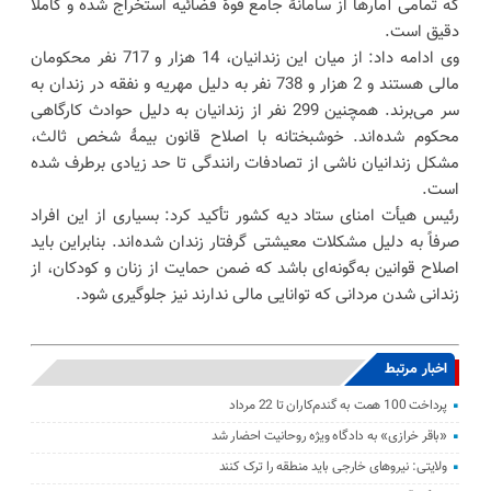
که تمامی آمارها از سامانهٔ جامع قوهٔ قضائیه استخراج شده و کاملاً
دقیق است.
وی ادامه داد: از میان این زندانیان، 14 هزار و 717 نفر محکومان
مالی هستند و 2 هزار و 738 نفر به دلیل مهریه و نفقه در زندان به
سر می‌برند. همچنین 299 نفر از زندانیان به دلیل حوادث کارگاهی
محکوم شده‌اند. خوشبختانه با اصلاح قانون بیمهٔ شخص ثالث،
مشکل زندانیان ناشی از تصادفات رانندگی تا حد زیادی برطرف شده
است.
رئیس هیأت امنای ستاد دیه کشور تأکید کرد: بسیاری از این افراد
صرفاً به دلیل مشکلات معیشتی گرفتار زندان شده‌اند. بنابراین باید
اصلاح قوانین به‌گونه‌ای باشد که ضمن حمایت از زنان و کودکان، از
زندانی شدن مردانی که توانایی مالی ندارند نیز جلوگیری شود.
اخبار مرتبط
پرداخت 100 همت به گندم‌کاران تا 22 مرداد
«باقر خرازی» به دادگاه ویژه روحانیت احضار شد
ولایتی: نیرو‌های خارجی باید منطقه را ترک کنند