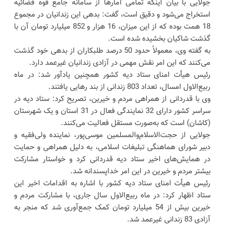
جولایی با بیان اینکه تمامی آمارها از سامانه جامع قوه قضائیه
استخراج می‌شود و دقیق است، گفت: بدهی این زندانیان در مجموع
18 همت بوده که از این میزان، 16 هزار و 852 میلیارد تومان آن با
گذشت شاکیان بخشیده شده است.
به گفته وی، معمولاً حدود 50 درصد طلبکاران از بدهی خود گذشت
می‌کنند که این امر نقش مهمی در آزادی زندانیان غیرعمد دارد.
رئیس هیأت امنای ستاد دیه کشور همچنین یادآور شد: در ماه
ربیع‌الاول امسال، تعداد 803 زندانی از بند رهایی یافتند.
وی با قدردانی از همراهی مردم و خیرین، تصریح کرد: ستاد دیه در
سراسر کشور دارای 32 نمایندگی فعال در 31 استان و یک شهرستان
(کاشان) است که به‌صورت مستقل فعالیت می‌کنند.
جولایی از حجت‌الاسلام‌والمسلمین موسی‌پور، نماینده ولی‌فقیه و
دبیر شورای هماهنگی تبلیغات اسلامی، به دلیل همراهی و حمایت
در همایش‌های اخیر ستاد دیه قدردانی کرد و خواستار مشارکت
بیشتر مردم و خیرین در این امر خداپسندانه شد.
رئیس هیأت امنای ستاد دیه کشور با اشاره به اقدامات اخیر این
ستاد اظهار کرد: در ماه ربیع‌الاول سال جاری، با مشارکت مردم و
خیرین بیش از 54 میلیارد تومان کمک جمع‌آوری شد که منجر به
آزادی 83 زندانی غیرعمد شد.