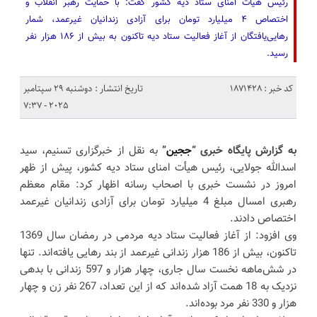
رئیس هیأت امنای ستاد دیه کشور گفت: با حمایت رهبر انقلاب و
اختصاص ۴ میلیارد تومان برای آزادی زندانیان غیرعمد، شمار
رهایی‌یافتگان از آغاز فعالیت ستاد دیه تاکنون به بیش از ۱۸۶ هزار نفر
رسید.
کد خبر : 1871428
تاریخ انتشار : دوشنبه 29 سپتامبر
2025 - 7:37
به گزارش پایگاه خبری “
ججین
”
به نقل از خبرگزاری تسنیم، سید
اسدالله جولایی، رئیس هیأت امنای ستاد دیه کشور، پیش از ظهر
امروز در نشست خبری با اصحاب رسانه اظهار کرد: مقام معظم
رهبری امسال مبلغ 4 میلیارد تومان برای آزادی زندانیان غیرعمد
اختصاص دادند.
وی افزود: از آغاز فعالیت ستاد دیه مردمی در رمضان سال 1369
تاکنون، بیش از 186 هزار زندانی غیرعمد از بند رهایی یافته‌اند. تنها
در شش‌ماهه نخست سال جاری، چهار هزار و 597 زندانی با بدهی
نزدیک به 18 همت آزاد شده‌اند که از این تعداد، 267 نفر زن و چهار
هزار و 330 نفر مرد بوده‌اند.