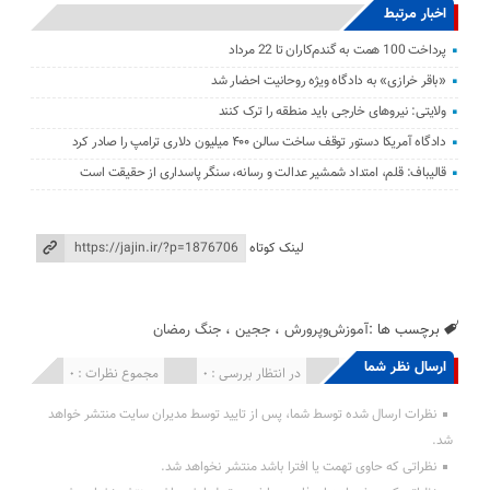
اخبار مرتبط
پرداخت 100 همت به گندم‌کاران تا 22 مرداد
«باقر خرازی» به دادگاه ویژه روحانیت احضار شد
ولایتی: نیرو‌های خارجی باید منطقه را ترک کنند
دادگاه آمریکا دستور توقف ساخت سالن ۴۰۰ میلیون دلاری ترامپ را صادر کرد
قالیباف: قلم، امتداد شمشیر عدالت و رسانه، سنگر پاسداری از حقیقت است
لینک کوتاه
برچسب ها :
آموزش‌و‌پرورش
،
ججین
،
جنگ رمضان
ارسال نظر شما
انتشار یافته : 0
در انتظار بررسی : 0
مجموع نظرات : 0
نظرات ارسال شده توسط شما، پس از تایید توسط مدیران سایت منتشر خواهد
شد.
نظراتی که حاوی تهمت یا افترا باشد منتشر نخواهد شد.