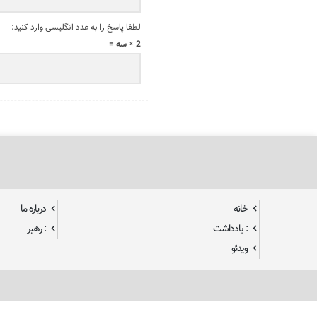
لطفا پاسخ را به عدد انگلیسی وارد کنید:
2 × سه =
خانه
درباره ما
: یادداشت
: رهبر
ویدئو