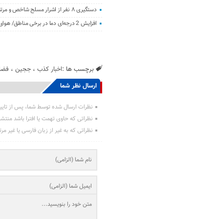
دستگیری ۸ نفر از اشرار مسلح شاخص و مرتبطین گروهک‌های تروریستی
افزایش 2 درجه‌ای دما در برخی مناطق/ هوای معتدل در نوار شمالی ایران
برچسب ها :
اخبار کذب
،
ججین
،
فضا
ارسال نظر شما
نظرات ارسال شده توسط شما، پس از تایی
نظراتی که حاوی تهمت یا افترا باشد منتش
نظراتی که به غیر از زبان فارسی یا غیر مر