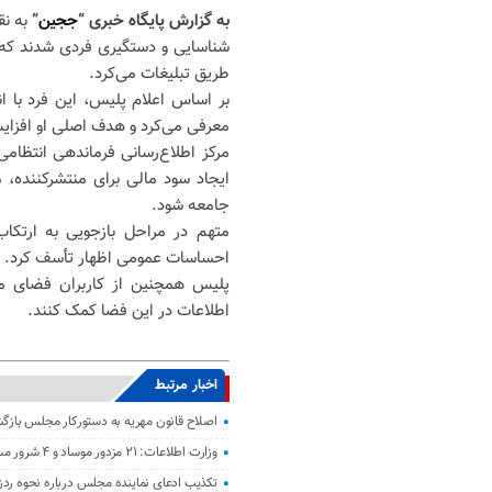
به گزارش پایگاه خبری “
ججین
”
به ن
شناسایی و دستگیری فردی شدند که ب
طریق تبلیغات می‌کرد.
بر اساس اعلام پلیس، این فرد با ا
معرفی می‌کرد و هدف اصلی او افزایش
مرکز اطلاع‌رسانی فرماندهی انتظامی
ایجاد سود مالی برای منتشرکننده،
جامعه شود.
متهم در مراحل بازجویی به ارتکاب
احساسات عمومی اظهار تأسف کرد.
پلیس همچنین از کاربران فضای مج
اطلاعات در این فضا کمک کنند.
اخبار مرتبط
اصلاح قانون مهریه به دستورکار مجلس باز
وزارت اطلاعات: ۲۱ مزدور موساد و ۴ شرور مسلح در کرمان بازداشت شدند
تکذیب ادعای نماینده مجلس درباره نحوه ردز