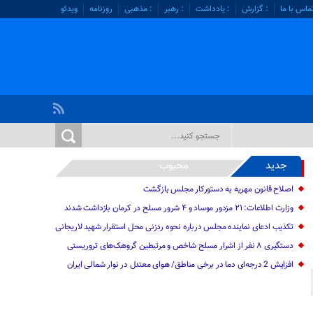
ماس با ما
: گزارش
: یادداشت
: رهبر
: مذهبی
روزنامه
ویدئو
جدید
محبوب
اصلاح قانون مهریه به دستورکار مجلس بازگشت
وزارت اطلاعات: ۲۱ مزدور موساد و ۴ شرور مسلح در کرمان بازداشت شدند
تکذیب ادعای نماینده مجلس درباره نحوه ردزنی محل استقرار شهید لاریجانی
دستگیری ۸ نفر از اشرار مسلح شاخص و مرتبطین گروهک‌های تروریستی
افزایش 2 درجه‌ای دما در برخی مناطق/ هوای معتدل در نوار شمالی ایران