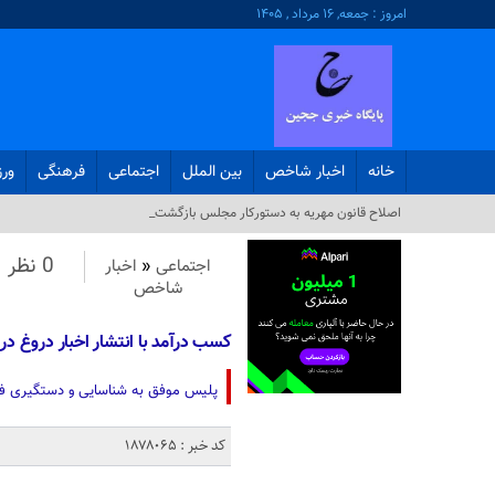
امروز : جمعه, ۱۶ مرداد , ۱۴۰۵
خانه
اخبار شاخص
بین الملل
اجتماعی
فرهنگی
ور
اصلاح قانون مهریه به دستورکار مجلس بازگشت_
0 نظر
اجتماعی
«
اخبار
شاخص
کسب درآمد با انتشار اخبار دروغ د
پلیس موفق به شناسایی و دستگیری فرد
کد خبر : 1878065