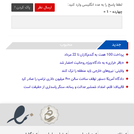
لطفا پاسخ را به عدد انگلیسی وارد کنید:
ارسال نظر
پاک کردن !
چهارده − 1 =
جدید
محبوب
پرداخت 100 همت به گندم‌کاران تا 22 مرداد
«باقر خرازی» به دادگاه ویژه روحانیت احضار شد
ولایتی: نیرو‌های خارجی باید منطقه را ترک کنند
دادگاه آمریکا دستور توقف ساخت سالن ۴۰۰ میلیون دلاری ترامپ را صادر کرد
قالیباف: قلم، امتداد شمشیر عدالت و رسانه، سنگر پاسداری از حقیقت است