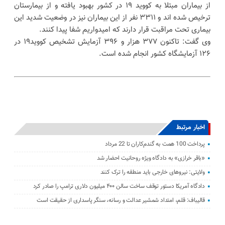
از بیماران مبتلا به کووید ۱۹ در کشور بهبود یافته و از بیمارستان
ترخیص شده اند و ۳۳۱۱ نفر از این بیماران نیز در وضعیت شدید این
بیماری تحت مراقبت قرار دارند که امیدواریم شفا پیدا کنند.
وی گفت: تاکنون ۳۷۷ هزار و ۳۹۶ آزمایش تشخیص کووید۱۹ در
۱۲۶ آزمایشگاه کشور انجام شده است.
اخبار مرتبط
پرداخت 100 همت به گندم‌کاران تا 22 مرداد
«باقر خرازی» به دادگاه ویژه روحانیت احضار شد
ولایتی: نیرو‌های خارجی باید منطقه را ترک کنند
دادگاه آمریکا دستور توقف ساخت سالن ۴۰۰ میلیون دلاری ترامپ را صادر کرد
قالیباف: قلم، امتداد شمشیر عدالت و رسانه، سنگر پاسداری از حقیقت است