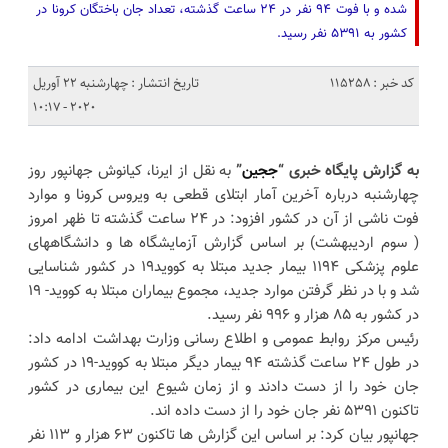
شده و با فوت ۹۴ نفر در ۲۴ ساعت گذشته، تعداد جان باختگان کرونا در
کشور به ۵۳۹۱ نفر رسید.
کد خبر : 115258
تاریخ انتشار : چهارشنبه 22 آوریل
2020 - 10:17
به گزارش پایگاه خبری “
ججین
”
به نقل از ایرنا، کیانوش جهانپور روز
چهارشنبه درباره آخرین آمار ابتلای قطعی به ویروس کرونا و موارد
فوت ناشی از آن در کشور افزود: در ۲۴ ساعت گذشته تا ظهر امروز
( سوم اردیبهشت) بر اساس گزارش آزمایشگاه ها و دانشگاههای
علوم پزشکی ۱۱۹۴ بیمار جدید مبتلا به کووید۱۹ در کشور شناسایی
شد و با در نظر گرفتن موارد جدید، مجموع بیماران مبتلا به کووید- ۱۹
در کشور به ۸۵ هزار و ۹۹۶ نفر رسید.
رئیس مرکز روابط عمومی و اطلاع رسانی وزارت بهداشت ادامه داد:
در طول ۲۴ ساعت گذشته ۹۴ بیمار دیگر مبتلا به کووید-۱۹ در کشور
جان خود را از دست دادند و از زمان شیوع این بیماری در کشور
تاکنون ۵۳۹۱ نفر جان خود را از دست داده اند.
جهانپور بیان کرد: بر اساس این گزارش ها تاکنون ۶۳ هزار و ۱۱۳ نفر