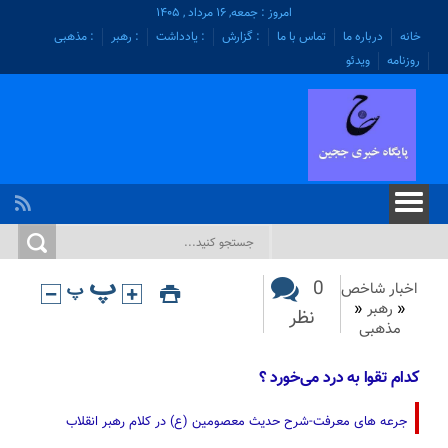
امروز : جمعه, ۱۶ مرداد , ۱۴۰۵
خانه
درباره ما
تماس با ما
: گزارش
: یادداشت
: رهبر
: مذهبی
روزنامه
ویدئو
0
اخبار شاخص
«
رهبر
«
نظر
مذهبی
کدام تقوا به درد می‌خورد ؟
جرعه های معرفت-شرح حدیث معصومین (ع) در کلام رهبر انقلاب