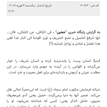
کد خبر : 60713
تاریخ انتشار : یکشنبه 4 فوریه 2018 -
12:30
به گزارش پایگاه خبری “
ججین
” ،
فی الکافی، عن الثمّالی، قال:…
انهّا لتَرفعُ الخَمیل و تضَع الشریفِ و توُردِ اقواماً الی النار غداً فَفی
هذا مُعتبَرٌ و مُختبَر و زَواجِرُ لمِنتبَهِ.[1]
[دنیا] انسان پست را بلندمرتبه کرده و انسان شریف را خوار
می‌گرداند و اقوامی را در آینده به جهنم وارد می‌سازد. در این
مطلب، عبرتی و آزمونی و بازدارنده‌ای برای اهل بصیرت و خرد است.
دنباله فرمایش مکتوب امام سجاد (ع) است که ابی‌حمزۀ ثمالی نقل
می‌کند. ضمیر آنها به دنیا برمی‌گردد، خمیل یعنی آدمِ غیرمعروف
منزوی، خامل الذکر یعنی: کسی که شناخته نمی‌شود، او را
نمی‌شناسند، ناگهان می‌بینید یک انسان گمنام را حوادث دنیا و