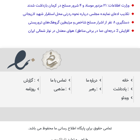
وزارت اطلاعات: ۲۱ مزدور موساد و ۴ شرور مسلح در کرمان بازداشت شدند
تکذیب ادعای نماینده مجلس درباره نحوه ردزنی محل استقرار شهید لاریجانی
دستگیری ۸ نفر از اشرار مسلح شاخص و مرتبطین گروهک‌های تروریستی
افزایش 2 درجه‌ای دما در برخی مناطق/ هوای معتدل در نوار شمالی ایران
خانه
درباره ما
تماس با ما
: گزارش
: یادداشت
: رهبر
: مذهبی
روزنامه
ویدئو
تمامی حقوق برای پایگاه اطلاع رسانی ما محفوظ می باشد.
طراحی و تولید
تابناک وب