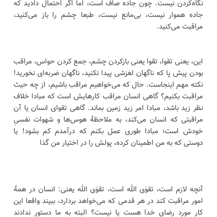
نگاه‌کردن نیست. چون جاده صاف است، اما اگر احتمال دادید که
جاده هموار نیست، بی‌مانع نیست، طبعا چشم را باز می‌کنید،
مراقبت می‌کنید.
این، یعنی تقوا، تقوا یعنی بازکردن چشم، جمع کردن حواس، مراقب
بودن پیش پا که ناگهان لغزشی پیدا نکنید، ناگهان ضربه‌ای نخورید!
نکته مهم اینجاست. حال که می‌خواهیم مراقب باشیم، از چه حیث
مراقبت بکنیم؟ گاهی انسان مراقب کارهایش است که مبادا خلاف
نظر زید باشد، مبادا امر زید زمین بماند. گاهی تقوای انسان یا آن
مراقبتی که انسان می‌کند، به ملاحظۀ هوس‌ها و شهوات نفسیِ
خودش است؛ مبادا طوری عمل بکنم که درآمدم کم بشود! یا
دوستی که به من اطمینان کرده، پولش را در اختیار من گذا
آنچه لازم است، تقوَی الله است، تقوَی الله یعنی: انسان در همۀ
امور مراقبت کند در هر قدمی که می‌خواهد بردارد، ببیند واقعا این
کار مورد رضای خدا هست یا نیست؟ البته به ما دستور ندادند