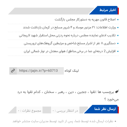
اخبار مرتبط
اصلاح قانون مهریه به دستورکار مجلس بازگشت
وزارت اطلاعات: ۲۱ مزدور موساد و ۴ شرور مسلح در کرمان بازداشت شدند
تکذیب ادعای نماینده مجلس درباره نحوه ردزنی محل استقرار شهید لاریجانی
دستگیری ۸ نفر از اشرار مسلح شاخص و مرتبطین گروهک‌های تروریستی
افزایش 2 درجه‌ای دما در برخی مناطق/ هوای معتدل در نوار شمالی ایران
لینک کوتاه
برچسب ها :
تقوا
،
ججین
،
دین
،
رهبر
،
سخنان
،
کدام تقوا به درد
می‌خورد ؟
ارسال نظر شما
انتشار یافته : 0
در انتظار بررسی : 0
مجموع نظرات : 0
نظرات ارسال شده توسط شما، پس از تایید توسط مدیران سایت منتشر خواهد