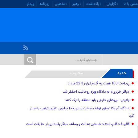
ماس با ما
: گزارش
: یادداشت
: رهبر
: مذهبی
روزنامه
ویدئو
جدید
محبوب
پرداخت 100 همت به گندم‌کاران تا 22 مرداد
«باقر خرازی» به دادگاه ویژه روحانیت احضار شد
ولایتی: نیرو‌های خارجی باید منطقه را ترک کنند
دادگاه آمریکا دستور توقف ساخت سالن ۴۰۰ میلیون دلاری ترامپ را صادر
کرد
قالیباف: قلم، امتداد شمشیر عدالت و رسانه، سنگر پاسداری از حقیقت است