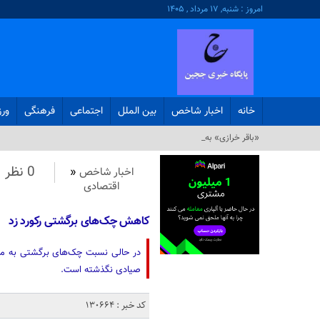
امروز : شنبه, ۱۷ مرداد , ۱۴۰۵
خانه
اخبار شاخص
بین الملل
اجتماعی
فرهنگی
ور
«باقر خرازی» به دادگاه ویژه_
0 نظر
اخبار شاخص
«
اقتصادی
کاهش چک‌های برگشتی رکورد زد
صیادی نگذشته است.
کد خبر : 130664