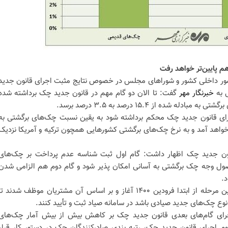
امور داخلی کشور و شوراهای مجلس در خصوص نتایج مثبت اجرای قانون جدید
 به
خبرنگار مهر
گفت: تا الان دو گام مهم در قانون جدید چک برداشته شده
ده از ۱۵.۴ درصد به ۳.۵ درصد برسد.
اجرای قانون جدید چک محکم برداشته شود به یقین نسبت چک‌های برگشتی به
 هم پایین‌تر خواهد آمد و به نرخ چک‌های برگشتی کشورهایی همچون ترکیه و آمریکا نزدیک
انون جدید چک اظهار داشت: گام اول ثبت شناسه عدم پرداخت بر چک‌های
ول وجه چک برگشتی به آسانی امکان پذیر شود و گام دوم هم الزامی شدن
د.
ابوترابی در توضیح گام دوم گفت: این مرحله از ابتدا فرودین ۱۴۰۰ آغاز و بر اساس آن مشتریان موظف شدند ت
نوع چک‌های جدید صیادی باشد در سامانه صیاد ثبت و تأیید کنند.
ای گام‌های بعدی قانون جدید چک بر کاهش بیش از بیش آمار چک‌های
م اجرای قانون جدید چک، رتبه بندی صادرکنندگان چک در دستور کار قرار