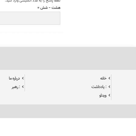
لطفا پاسخ را به عدد انگلیسی وارد کنید:
هشت − شش =
خانه
درباره ما
: یادداشت
: رهبر
ویدئو