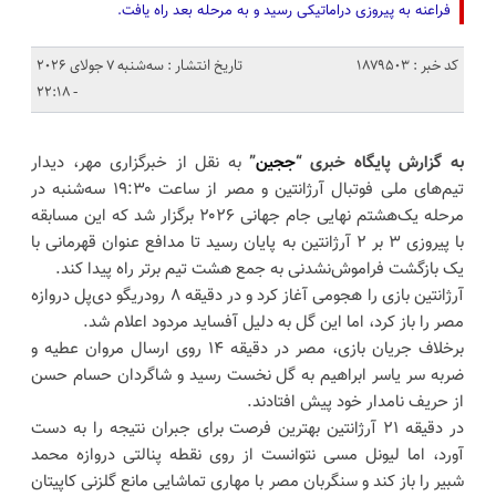
فراعنه به پیروزی دراماتیکی رسید و به مرحله بعد راه یافت.
کد خبر : 1879503
تاریخ انتشار : سه‌شنبه 7 جولای 2026
- 22:18
به گزارش پایگاه خبری “
ججین
”
به نقل از خبرگزاری مهر، دیدار
تیم‌های ملی فوتبال آرژانتین و مصر از ساعت ۱۹:۳۰ سه‌شنبه در
مرحله یک‌هشتم نهایی جام جهانی ۲۰۲۶ برگزار شد که این مسابقه
با پیروزی ۳ بر ۲ آرژانتین به پایان رسید تا مدافع عنوان قهرمانی با
یک بازگشت فراموش‌نشدنی به جمع هشت تیم برتر راه پیدا کند.
آرژانتین بازی را هجومی آغاز کرد و در دقیقه ۸ رودریگو دی‌پل دروازه
مصر را باز کرد، اما این گل به دلیل آفساید مردود اعلام شد.
برخلاف جریان بازی، مصر در دقیقه ۱۴ روی ارسال مروان عطیه و
ضربه سر یاسر ابراهیم به گل نخست رسید و شاگردان حسام حسن
از حریف نامدار خود پیش افتادند.
در دقیقه ۲۱ آرژانتین بهترین فرصت برای جبران نتیجه را به دست
آورد، اما لیونل مسی نتوانست از روی نقطه پنالتی دروازه محمد
شبیر را باز کند و سنگربان مصر با مهاری تماشایی مانع گلزنی کاپیتان