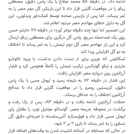
ادامه داد. در دقیقه ۵۸ محمد صلاح با یک پاس دقیق، مصطفی
زیکو را در موقعیت گلزنی قرار داد تا این بازیکن گل دوم مصر را به
ثمر برساند، اما پس از بازبینی صحنه توسط کمک‌داور ویدئویی، این
گل به دلیل خطای مهاجم مصر مردود اعلام شد.
این تصمیم اما تنها چند دقیقه دوام آورد؛ در دقیقه ۶۷ حایثم حسن
روی یک ضدحمله سریع، پاس گل دیگری برای مصطفی زیکو ارسال
کرد و این بار مهاجم مصر گل دوم تیمش را به ثمر رساند تا اختلاف
به دو گل افزایش پیدا کند.
اسکالونی که چیزی برای از دست دادن نداشت، با ورود لائوتارو
مارتینز و نیکو گونزالس ترکیب تیمش را کاملاً هجومی کرد و فشار
آرژانتین روی دروازه مصر افزایش یافت.
این فشار در دقیقه ۷۲ به نتیجه رسید و لیونل مسی با یک پاس
دقیق، کریستین رومرو را در موقعیت گلزنی قرار داد تا مدافع
آرژانتین اختلاف را به حداقل برساند.
حملات آرژانتین ادامه یافت و در دقیقه ۸۳، پس از یک رفت و
برگشت در محوطه جریمه مصر، گونسالو مونتیل توپ را مقابل پای
لیونل مسی قرار داد و فوق‌ستاره آلبی‌سلسته با ضربه‌ای دقیق گل
تساوی را به ثمر رساند تا بازی ۲ بر ۲ شود.
در حالی که مسابقه در آستانه کشیده شدن به وقت‌های اضافه قرار