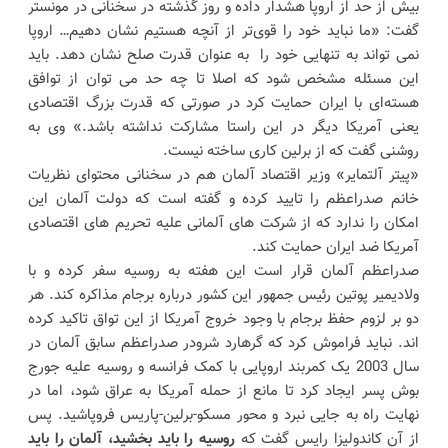
بیش از حد از اروپا هشدار داده و روز گذشته در سخنانی در مونستر
گفت: «ما نباید خود را قوی‌تر از آنچه هستیم نشان دهیم… اروپا
نمی تواند به تنهایی خود را به عنوان قدرت صلح نشان دهد. باید
این مسئله مشخص شود که اصلا تا چه حد می توان از توافق
هسته‌ای با ایران حمایت کرد در صورتی که قدرت بزرگ اقتصادی
یعنی آمریکا دیگر در این راستا مشارکت نداشته باشد.» وی به
روشنی گفت که از برلین کاری ساخته نیست.
«پیتر آلتمایر» وزیر اقتصاد آلمان هم در سخنانی محتوای نظریات
خانم صدراعظم را تایید کرده و گفته است که دولت آلمان این
امکان را ندارد که از شرکت های آلمانی علیه تحریم های اقتصادی
آمریکا ضد ایران حمایت کند.
صدراعظم آلمان قرار است این هفته به روسیه سفر کرده و با
ولادیمیر پوتین رئیس جمهور این کشور درباره برجام مذاکره کند. هر
دو بر لزوم حفظ برجام با وجود خروج آمریکا از این تواق تاکید کرده
اند. نباید فراموش کرد که گرهارد شرودر صدراعظم سابق آلمان در
سال 2003 یک کمربند اروپایی با کمک فرانسه و روسیه علیه جورج
بوش پسر ایجاد کرد تا مانع از حمله آمریکا به عراق شود، اما در
نهایت راه به جایی نبرد و محور مسکو-برلین-پاریس فروپاشید. پس
از آن کاندولیزا رایس گفت که
روسیه را باید بخشید، آلمان را باید