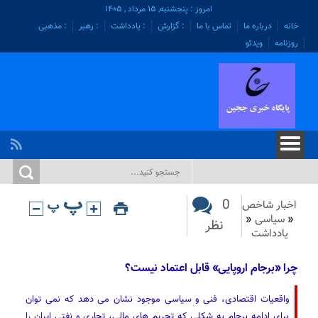
امروز : پنجشنبه, ۱۵ مرداد , ۱۴۰۵
خانه
درباره ما
تماس با ما
: گزارش
: یادداشت
: رهبر
: مذهبی
روزنامه
ویدئو
0
اخبار شاخص
«
سیاسی
«
نظر
یادداشت
چرا «برجام اروپایی» قابل اعتماد نیست؟
واقعیات اقتصادی، فنی و سیاسی موجود نشان می دهد که نمی توان
برای ادامه برجام به شکلی که تحریم های مالی، تجاری و نفتی ایران را