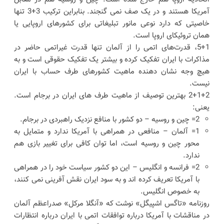
آمریکا هستند و در یک صف نمی گنجند. بنابراین ترکیب 3+3 تنها
خاصیتی که دارد نوعی مانور تبلیغاتی برای کشورهای اروپایی یا
همان تروئیکای اروپا است.
5+1، قدرت‌های اتمی را از آلمان تنها قدرت غیراتمی حاضر در
مذاکرات با ایران تفکیک کرده و بیشتر یک تفکیک حقوقی است و به
هیچ وجه نشان دهنده ماهیت کشورهای طرف حساب با ایران
نیست.
2+1+2 بهترین توصیف از ماهیت طرف های ایران در برجام است.
یعنی:
2= چین و روسیه – دو کشور با منافع نزدیک راهبردی در برجام.
1= آلمان – منافعی در همراهی با آمریکا ندارد و متمایل به
محور چین و روسیه است، اما توان کافی برای تغییر بازی هم
ندارد.
2= فرانسه و انگلیس – این دو کشور سیاست خود را در همراهی
با آمریکا تعریف کرده اند و به سود ایران نقش آفرینی نمی کنند،
به خصوص انگلیس.
روزنامه «تاگس اشپیگل» نوشت که «آنگلا مرکل» صدراعظم آلمان
در مناقشات با آمریکا درباره توافقات اتمی با ایران درباره انتظارات