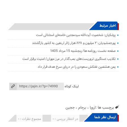
اخبار مرتبط
پزشکیان: شخصیت آیت‌الله سیدمجتبی خامنه‌ای استثنائی است
پورجمشیدیان: ۲ میلیون و ۸۲۸ هزار زائر اربعین به کشور بازگشتند
صفحه نخست روزنامه ها/ پنجشنبه 15 مرداد 1405
تکذیب دستگیری تروریست‌های بمب‌گذار در مرز مهران/ امنیت برقرار است
یمن هشتمین نفتکش سعودی را در دریای سرخ هدف قرار داد
لینک کوتاه
برچسب ها :
اروپا
،
برجام
،
ججین
ارسال نظر شما
انتشار یافته : 0
در انتظار بررسی : 0
مجموع نظرات : 0