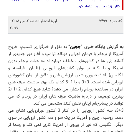
کنار بزند، به اروپا اعتماد کرد.
کد خبر : 74990
تاریخ انتشار : شنبه 12 می 2018 -
20:17
به گزارش پایگاه خبری “
ججین
”
به نقل از خبرگزاری تسنیم، خروج
آمریکا از برجام با فرمان اجرایی دونالد ترامپ و آغاز دور جدیدی از
گمانه زنی ها در کشورهای مختلف درباره ادامه حیات برجام بدون
آمریکا و با تکیه بر توان کشورهای اروپایی (آلمان، فرانسه و
انگلیس) باعث ضروری شدن ارزیابی فنی و دقیق از توان کشورهای
اروپایی شده است. 3+3 و یا 1+5 کدام یک بهتر ماهیت طرف های
ایران در معاهده برجام را نشان می دهد؟ شاید هیچ کدام. 2+1+2
بهترین توصیف را درباره ماهیت طرف های ایران در برجام که می
توانند در پسابرجام ایفای نقش کنند مشخص می کند.
3+3، سه کشور اروپایی را در کنار 3 کشور غیراروپایی نشان می
دهد. روسیه، چین و آمریکا در یک سو و سه کشور اروپایی در سوی
دیگر. انگلیس که غیر از پیروی از امریکا کاری نمی کند و رسما از
اتحادیه اروپا هم خارج شده است. چین و روسیه هم در مقابل