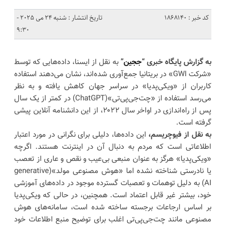
کد خبر : 1868140
تاریخ انتشار : شنبه 24 می 2025 -
9:30
به گزارش پایگاه خبری “
ججین
”
به نقل از ایسنا، داده‌هایی که توسط
«شرکت GWI» در بریتانیا جمع‌آوری شده‌اند، نشان می‌دهند استفاده
کاربران از «ویکی‌پدیا» در سراسر جهان کاهش یافته و به نظر
می‌رسد استفاده از «چت‌جی‌پی‌تی»(ChatGPT) در کمتر از یک سال
پس از راه‌اندازی در اواخر سال ۲۰۲۲، از این دانشنامه آنلاین پیشی
گرفته است.
به نقل از فیوچریسم،
این داده‌ها، دلیلی برای نگرانی در مورد اعتبار
اطلاعاتی است که مردم به دنبال آن در اینترنت هستند. اگرچه
«ویکی‌پدیا» هرگز به عنوان منبعی بی‌عیب و نقص و عاری از تعصب
یا نادرستی شناخته نشده اما «هوش مصنوعی مولد»(generative
AI) به دلیل توهمات و تعصبات گسترده موجود در داده‌های آموزشی
خود، بیشتر غیر قابل اعتماد است. همچنین، در حالی که ویکی‌پدیا
بر اساس ارجاعات برجسته ساخته شده است، سامانه‌های هوش
مصنوعی مانند چت‌جی‌پی‌تی اغلب برای توضیح منبع اطلاعات خود