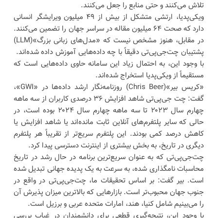
تلاش می‌کنند و حتی منابع را جعل می‌کنند.
ویکی‌پدیا، ارتشی متشکل از بیش از ۴۹ میلیون ویرایشگر انسانی
دارد که صحت ۶۴ میلیون مقاله در سراسر جهان را تضمین می‌کنند.
در مقابل، هنوز مشخص نیست که «مدل‌های زبانی بزرگ»(LLM)
پشتیبان چت‌جی‌پی‌تی دقیقاً با چه داده‌هایی آموزش داده شده‌اند.
با وجود این، به احتمال زیاد این سامانه حاوی داده‌هایی است که
مستقیماً از ویکی‌پدیا استخراج شده‌اند.
«کریس بیر»(Chris Beer) روزنامه‌نگار ارشد داده‌ها در «GWI»،
گفت: چت جی‌پی‌تی شاهد افزایش ۳۶ درصدی کاربران از سه ماهه
چهارم سال ۲۰۲۳ تا سه ماهه چهارم سال ۲۰۲۴ بوده است، در
حالی که سایر پلتفرم‌های آنلاین ثابت مانده‌اند یا شاهد افزایش یا
کاهش درصد کمی بودند. این پلتفرم سریع‌تر از تقریباً هر پلتفرم
دیگری در تاریخ، به بخش بیشتری از اینترنت دسترسی پیدا کرد.
چت‌جی‌پی‌تی که به عنوان سریع‌ترین برنامه در حال رشد در تاریخ
محاسبات نامگذاری شده، به سرعت به یک پدیده جهانی تبدیل شده
است. بیر گفت: بر اساس تحقیقات ما، چت‌جی‌پی‌تی در واقع در
جنوب جهان محبوب‌تر است. بازارهایی که بالاترین میزان پذیرش آن
را می‌بینیم شامل کنیا، هند، امارات متحده عربی و برزیل است.
با وجود این، نتیجه‌گیری قطعی برای دانشمندان در غیاب بررسی