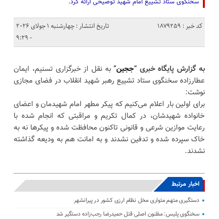
سخنگوی ستاد تشییع امام شهید توضیحی ارائه کرد.
کد خبر : 1879259
تاریخ انتشار : چهارشنبه 1 جولای 2026
- 9:29
به گزارش پایگاه خبری “
ججین
”
به نقل از خبرگزاری تسنیم، ایمان
عطارزاده سخنگوی ستاد تشییع رهبر شهید انقلاب در فضای مجازی
نوشت:
برای اولین بار اعلام می‌کنیم که پیکر مطهر امام شهیدمان و اعضای
خانواده شهیدشان، در کمال تکریم و مراقبتی که انجام شده با
رعایت موازین شرعی و قانونی تاکنون محافظت شده و پیکرها نه به
خاک سپرده شده و تدفین نشدند و به امانت هم به ودیعه گذاشته
نشدند.
اخبار مرتبط
دستگیری متهم متواری مخل نظام ارزی کشور در پیرانشهر
سخنگوی پلیس: مظنون اصلی قتل حمیدرضا رجب‌زاده دستگیر شد