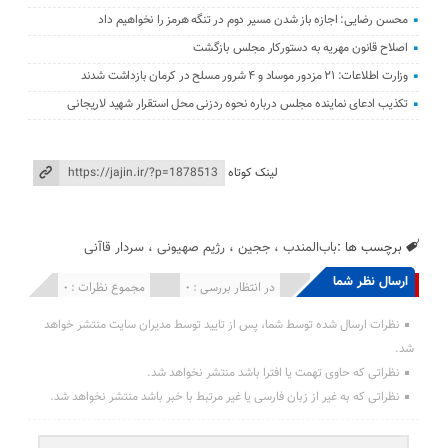
محسن رضایی: اجازه باز شدن مسیر دوم در تنگه هرمز را نخواهیم داد
اصلاح قانون مهریه به دستورکار مجلس بازگشت
وزارت اطلاعات: ۲۱ مزدور موساد و ۴ شرور مسلح در کرمان بازداشت شدند
تکذیب ادعای نماینده مجلس درباره نحوه ردزنی محل استقرار شهید لاریجانی
لینک کوتاه
برچسب ها :
باب‌المندب
،
ججین
،
رژیم صهیونی
،
سردار قاآنی
ارسال نظر شما
انتشار یافته : 0
در انتظار بررسی : 0
مجموع نظرات : 0
نظرات ارسال شده توسط شما، پس از تایید توسط مدیران سایت منتشر خواهد
شد.
نظراتی که حاوی تهمت یا افترا باشد منتشر نخواهد شد.
نظراتی که به غیر از زبان فارسی یا غیر مرتبط با خبر باشد منتشر نخواهد شد.