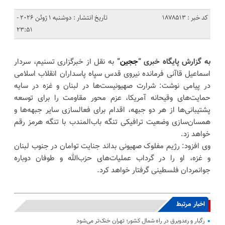
کد خبر : 1878513
تاریخ انتشار : دوشنبه 1 ژوئن 2026 -
23:51
به گزارش پایگاه خبری “
ججین
”
به نقل از خبرگزاری تسنیم، سردار
اسماعیل قاآنی فرمانده نیروی قدس سپاه پاسداران انقلاب اسلامی
در پیامی نوشت: شرارت صهیونیست‌ها در لبنان و غزه در سایه
حمایت‌های وقیحانه آمریکا، عزم محور مقاومت را برای توسعه
پشتیبانی‌ها از هر دو جبهه، اقدام برای فعالسازی سایر جبهه‌ها و
همسان‌سازی وضعیت ترافیکی تنگه باب‌المندب با تنگه هرمز رقم
خواهد زد.
وی افزود: رژیم مفلوک صهیونی بداند جنایت توامان در جنوب لبنان
و غزه، او را در گرداب عملیات‌های حزب‌الله و طوفان دوباره
جوانمردان فلسطینی گرفتار خواهد کرد.
اخبار مرتبط
رگبار و رعدوبرق در راه شمال کشور؛ تهران خنک‌تر می‌شود