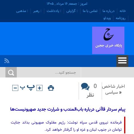
امروز : جمعه, ۱۶ مرداد , ۱۴۰۵
خانه
درباره ما
تماس با ما
: گزارش
: یادداشت
: رهبر
: مذهبی
روزنامه
ویدئو
0
اخبار شاخص
«
سیاسی
نظر
پیام سردار قاآنی درباره باب‌المندب و شرارت جدید صهیونیست‌ها
فرمانده نیروی قدس سپاه نوشت: رژیم مفلوک صهیونی بداند جنایت
توامان در جنوب لبنان و غزه او را گرفتار خواهد کرد.