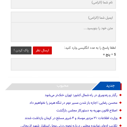
لطفا پاسخ را به عدد انگلیسی وارد کنید:
ارسال نظر
پاک کردن !
5 × پنج =
جدید
محبوب
رگبار و رعدوبرق در راه شمال کشور؛ تهران خنک‌تر می‌شود
محسن رضایی: اجازه باز شدن مسیر دوم در تنگه هرمز را نخواهیم داد
اصلاح قانون مهریه به دستورکار مجلس بازگشت
وزارت اطلاعات: ۲۱ مزدور موساد و ۴ شرور مسلح در کرمان بازداشت شدند
تکذیب ادعای نماینده مجلس درباره نحوه ردزنی محل استقرار شهید لاریجانی