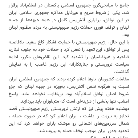
جامع با میانجی‌گری جمهوری اسلامی پاکستان در اسلام‌آباد برقرار
شد. یکی از شروط صریح و غیرقابل مذاکره جمهوری اسلامی ایران
در این توافق، برقراری آتش‌بس کامل در همه جبهه‌ها از جمله
لبنان و توقف فوری حملات رژیم صهیونیستی به مردم مظلوم لبنان
بود.
با این حال، رژیم صهیونیستی با حمایت آشکار کاخ سفید، بلافاصله
پس از توافق، این تعهد را نقض کرد و حملات خود به جنوب لبنان،
ضاحیه و غیرنظامیان را تشدید کرد. این نقض‌های مکرر، ادامه
سیاست تروریستی و جنایتکارانه این رژیم غاصب را به نمایش
گذاشت.
مقامات کشورمان بارها اعلام کرده بودند که جمهوری اسلامی ایران
نسبت به هرگونه نقض آتش‌بس، به‌ویژه در جبهه لبنان که جزو
شروط اصلی توافق اسلام‌آباد بود، بی‌تفاوت نخواهد ماند. پاسخ
امشب تنها بخشی از هزینه‌ای است که متجاوزان باید بپردازند.
دوشنبه هفته پیش نیز که ارتش تروریستی رژیم صهیونیستی قصد
تجاوز به بیروت را داشت ، ایران اعلام کرد که در صورت حمله ،
شمال سرزمین‌های اشغالی رو موشک باران خواهد کرد که این
تحدید جدی ایران موجب توقف حمله به بیروت شد.