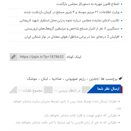
اصلاح قانون مهریه به دستورکار مجلس بازگشت
وزارت اطلاعات: ۲۱ مزدور موساد و ۴ شرور مسلح در کرمان بازداشت شدند
تکذیب ادعای نماینده مجلس درباره نحوه ردزنی محل استقرار شهید لاریجانی
دستگیری ۸ نفر از اشرار مسلح شاخص و مرتبطین گروهک‌های تروریستی
افزایش 2 درجه‌ای دما در برخی مناطق/ هوای معتدل در نوار شمالی ایران
لینک کوتاه
برچسب ها :
ججین
،
رژیم صهیونی
،
ضاحیه
،
لبنان
،
موشک
ارسال نظر شما
انتشار یافته : 0
در انتظار بررسی : 0
مجموع نظرات : 0
نظرات ارسال شده توسط شما، پس از تایید توسط مدیران سایت منتشر خواهد
شد.
نظراتی که حاوی تهمت یا افترا باشد منتشر نخواهد شد.
نظراتی که به غیر از زبان فارسی یا غیر مرتبط با خبر باشد منتشر نخواهد شد.