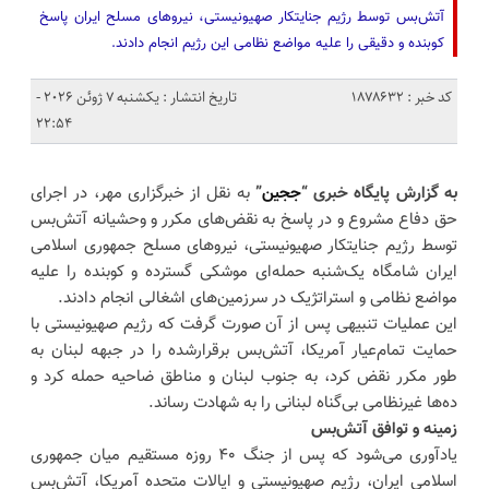
آتش‌بس توسط رژیم جنایتکار صهیونیستی، نیروهای مسلح ایران پاسخ
کوبنده و دقیقی را علیه مواضع نظامی این رژیم انجام دادند.
کد خبر : 1878632
تاریخ انتشار : یکشنبه 7 ژوئن 2026 -
22:54
به گزارش پایگاه خبری “
ججین
”
به نقل از خبرگزاری مهر، در اجرای
حق دفاع مشروع و در پاسخ به نقض‌های مکرر و وحشیانه آتش‌بس
توسط رژیم جنایتکار صهیونیستی، نیروهای مسلح جمهوری اسلامی
ایران شامگاه یک‌شنبه حمله‌ای موشکی گسترده و کوبنده را علیه
مواضع نظامی و استراتژیک در سرزمین‌های اشغالی انجام دادند.
این عملیات تنبیهی پس از آن صورت گرفت که رژیم صهیونیستی با
حمایت تمام‌عیار آمریکا، آتش‌بس برقرارشده را در جبهه لبنان به
طور مکرر نقض کرد، به جنوب لبنان و مناطق ضاحیه حمله کرد و
ده‌ها غیرنظامی بی‌گناه لبنانی را به شهادت رساند.
زمینه و توافق آتش‌بس
یادآوری می‌شود که پس از جنگ ۴۰ روزه مستقیم میان جمهوری
اسلامی ایران، رژیم صهیونیستی و ایالات متحده آمریکا، آتش‌بس