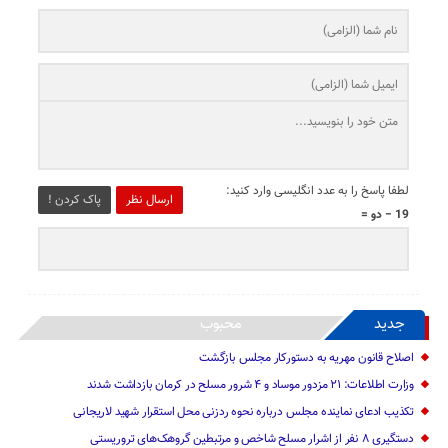
لطفا پاسخ را به عدد انگلیسی وارد کنید:
ارسال نظر
پاک کردن !
19 − دو =
جدید
محبوب
اصلاح قانون مهریه به دستورکار مجلس بازگشت
وزارت اطلاعات: ۲۱ مزدور موساد و ۴ شرور مسلح در کرمان بازداشت شدند
تکذیب ادعای نماینده مجلس درباره نحوه ردزنی محل استقرار شهید لاریجانی
دستگیری ۸ نفر از اشرار مسلح شاخص و مرتبطین گروهک‌های تروریستی