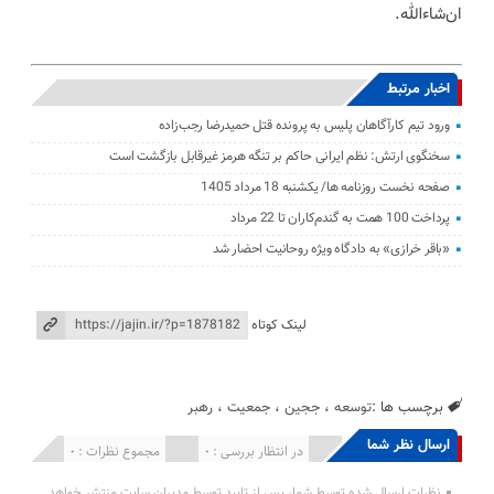
ان‌شاءالله.
اخبار مرتبط
ورود تیم کارآگاهان پلیس به پرونده قتل حمیدرضا رجب‌زاده
سخنگوی ارتش: نظم ایرانی حاکم بر تنگه هرمز غیرقابل بازگشت است
صفحه نخست روزنامه ها/ یکشنبه 18 مرداد 1405
پرداخت 100 همت به گندم‌کاران تا 22 مرداد
«باقر خرازی» به دادگاه ویژه روحانیت احضار شد
لینک کوتاه
برچسب ها :
توسعه
،
ججین
،
جمعیت
،
رهبر
ارسال نظر شما
انتشار یافته : 0
در انتظار بررسی : 0
مجموع نظرات : 0
نظرات ارسال شده توسط شما، پس از تایید توسط مدیران سایت منتشر خواهد