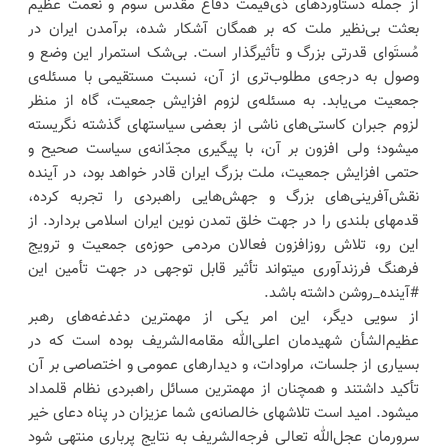
از جمله دستاوردهای ذی‌قیمت دفاع مقدس سوم و نعمت عظیم
بعثت بی‌نظیر ملت که بر همگان آشکار شده، برآمدن ایران در
مُستَوای قدرتی بزرگ و تأثیرگذار است. بی‌شک استمرار این وضع و
وصول به درجه‌ی مطلوب‌تری از آن، نسبت مستقیمی با مسئله‌ی
جمعیت می‌یابد. به مسئله‌ی لزوم افزایش جمعیت، گاه از منظر
لزوم جبران کاستی‌های ناشی از بعضی سیاستهای گذشته نگریسته
میشود؛ ولی افزون بر آن، با پیگیری مجدّانه‌ی سیاست صحیح و
حتمی افزایش جمعیت، ملت بزرگ ایران قادر خواهد بود، در آینده
نقش‌آفرینی‌های بزرگ و جهش‌هایی راهبردی را تجربه کرده،
قدمهای بلندی را در جهت خلق تمدن نوین ایران اسلامی بردارد. از
این رو، تلاش روزافزون فعالان مردمی حوزه‌ی جمعیت و ترویج
فرهنگ فرزندآوری میتواند تأثیر قابل توجهی در جهت تأمین این
#آینده‌_روشن داشته باشد.
از سویی دیگر، این امر یکی از مهمترین دغدغه‌های رهبر
عظیم‌الشأن شهیدمان اعلی‌الله مقامه‌الشریف بوده است که در
بسیاری از جلسات، مراودات، و دیدارهای عمومی و اختصاصی بر آن
تأکید داشتند و همچنان از مهمترین مسائل راهبردی نظام قلمداد
میشود. امید است تلاشهای خالصانه‌ی شما عزیزان در پناه دعای خیر
سرورمان عجل‌الله تعالی فرجه‌الشریف به نتایج پرباری منتهی شود