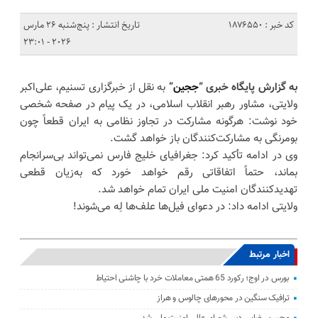
کد خبر : 1876550
تاریخ انتشار : پنج‌شنبه 26 مارس
2026 - 23:01
به گزارش پایگاه خبری “
ججین
”
به نقل از خبرگزاری تسنیم، علی‌اکبر
ولایتی، مشاور رهبر انقلاب اسلامی، در یک پیام در صفحه شخصی
خود نوشت: هرگونه مشارکت در تجاوز نظامی به ایران قطعاً چون
بومرنگی به مشارکت‌کنندگان باز خواهد گشت.
وی در ادامه تأکید کرد: جغرافیای خلیج فارس نمی‌تواند بی‌سرانجام
بماند، حتماً اتفاقاتی رقم خواهد خورد که به‌زیان قطعی
تهدیدکنندگان امنیت ملی ایران تمام خواهد شد.
ولایتی ادامه داد: در دعوای فیل‌ها علف‌ها لِه می‌شوند!
اخبار مرتبط
بورس در اوج؛ رکورد 65 همتی معاملات خرد با چاشنی احتیاط
ترافیک سنگین در محورهای چالوس و هراز
محسن رضایی دبیر شورای عالی امنیت ملی شد