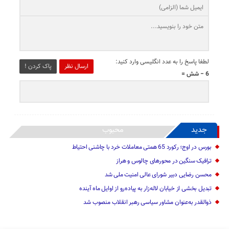
لطفا پاسخ را به عدد انگلیسی وارد کنید:
ارسال نظر
پاک کردن !
6 − شش =
جدید
محبوب
بورس در اوج؛ رکورد 65 همتی معاملات خرد با چاشنی احتیاط
ترافیک سنگین در محورهای چالوس و هراز
محسن رضایی دبیر شورای عالی امنیت ملی شد
تبدیل بخشی از خیابان لاله‌زار به پیاده‌رو از اوایل ماه آینده
ذوالقدر به‌عنوان مشاور سیاسی رهبر انقلاب منصوب شد