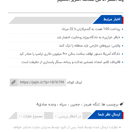
اخبار مرتبط
پرداخت 100 همت به گندم‌کاران تا 22 مرداد
«باقر خرازی» به دادگاه ویژه روحانیت احضار شد
ولایتی: نیرو‌های خارجی باید منطقه را ترک کنند
دادگاه آمریکا دستور توقف ساخت سالن ۴۰۰ میلیون دلاری ترامپ را صادر کرد
قالیباف: قلم، امتداد شمشیر عدالت و رسانه، سنگر پاسداری از حقیقت است
لینک کوتاه
برچسب ها :
تنگه هرمز
،
ججین
،
سپاه
،
وعده صادق4
ارسال نظر شما
انتشار یافته : 0
در انتظار بررسی : 0
مجموع نظرات : 0
نظرات ارسال شده توسط شما، پس از تایید توسط مدیران سایت منتشر خواهد