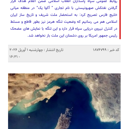
روابط عمومی سپاه پاسداران انقلاب اسلامی ضمن اعلام هدف قرار
گرفتن نفتکش صهیونیستی با نام تجاری ” آکوا یک” در منطقه میانی
خلیج فارس تصریح کرد: به استحضار ملت شریف و تاریخ ساز ایران
اسلامی هم می رسانیم که وضعیت تنگه هرمز نیز بطور قاطع و مسلط
در کنترل نیروی دریایی سپاه قرار دارد و این تنگه با نمایش های مضحک
رئیس جمهور امریکا بر روی دشمنان این ملت باز نخواهد شد.
کد خبر : 1876799
تاریخ انتشار : چهارشنبه 1 آوریل 2026
- 16:31