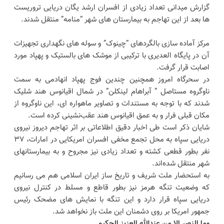
گزارش میدانی تعداد زیادی از افسران ارشد یگان دریایی تروریست
ها بعد از این تهاجم به بیمارستان های شهر “منامه” منتقل شدند.
مرکز آماده سازی بالگردهای “چینوک” و سوله های نگهداری تجهیزات
آن در پایگاه العدیری با ترکیبی از موشک های بالستیک و پهپاد مورد
اصابت قرار گرفت.
در سحرگاه امروز همچنین چندین فوج پهپاد انهادمی به سمت
ناوگروه مستاصل ” آبراهام لینکلن” در شمال اقیانوس هند شلیک
شدند که با توجه به مستندات و تصاویر ماهواره ای، این ناوگروه از
مکان قبلی فرار و به عمق اقیانوس هند عقب‌نشینی کرده است.
شایان ذکر است طی اخبار دقیق اطلاعاتی بر اثر تهاجم دیروز نیروی
دریایی سپاه به محل تجمع مخفی افسران امریکایی در امارات، ۳۷
نفر بطور قطعی کشته و تعداد زیادی نیز مجروح و به بیمارستانهای
شهر منتقل شده‌اند.
به استحضار ملت شریف و تاریخ ساز ایران اسلامی هم می رسانیم
که وضعیت تنگه هرمز نیز بطور قاطع و مسلط در کنترل نیروی
دریایی سپاه قرار دارد و این تنگه با نمایش های مضحک رئیس
جمهور امریکا بر روی دشمنان این ملت باز نخواهد شد.
وما النصر الا من عندالله العزیز الحکیم