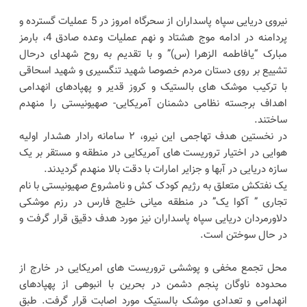
نیروی دریایی سپاه پاسداران از سحرگاه امروز در 5 عملیات‌ گسترده و
پردامنه در ادامه موج هشتاد و نهم عملیات وعده صادق 4، بارمز
مبارک “یافاطمه الزهرا (س)” و با تقدیم به روح شهدای درحال
تشییع بر روی دستان مردم خصوصا شهید تنگسیری و شهید اسحاقی
با ترکیب موشک های بالستیک و کروز قدیر و پهپادهای انهدامی
اهداف برجسته نظامی دشمنان آمریکایی- صهیونیستی را منهدم
ساختند.
در نخستین هدف تهاجمی این نیرو، ۲ سامانه رادار هشدار اولیه
هوایی در اختیار تروریست های آمریکایی‌ در منطقه و مستقر بر یک
سازه دریایی در آبها و جزایر امارات با دقت بالا منهدم گردیدند.
یک نفتکش متعلق به رژیم کودک کش و نامشروع صهیونیستی با نام
تجاری ” آکوا یک” در منطقه میانی خلیج فارس در رزم موشکی
دلاورمردان دریایی سپاه پاسداران نیز مورد هدف دقیق قرار گرفت و
در حال سوختن است.
محل تجمع مخفی و پوششی تروریست های امریکایی در خارج از
محدوده ناوگان پنجم دشمن در بحرین با انبوهی از پهپادهای
انهدامی و تعدادی موشک بالستیک مورد اصابت قرار گرفت. طبق