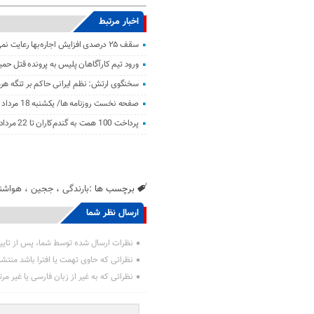
اخبار مرتبط
سقف ۲۵ درصدی افزایش اجاره‌بها رعایت نمی‌شود؛ بازار مسکن رها شده است
ورود تیم کارآگاهان پلیس به پرونده قتل حمی
سخنگوی ارتش: نظم ایرانی حاکم بر تنگه هر
صفحه نخست روزنامه ها/ یکشنبه 18 مرداد 1405
پرداخت 100 همت به گندم‌کاران تا 22 مرداد
برچسب ها :
بارندگی
،
ججین
،
هواشن
ارسال نظر شما
نظرات ارسال شده توسط شما، پس از تایی
نظراتی که حاوی تهمت یا افترا باشد منتش
نظراتی که به غیر از زبان فارسی یا غیر مر