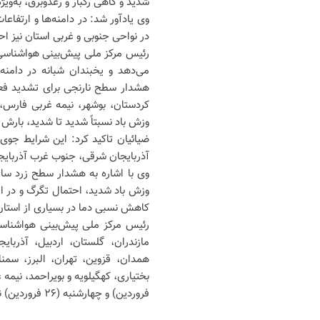
شدید و گاهی رگبار و رعدوبرق، به‌ویژ
وی یادآور شد: در دامنه‌ها و ارتفاع
در نواحی جنوبی و غربی استان نیز ا
رئیس مرکز ملی پیش‌بینی هواشناسی 
می‌دهد و یخبندان شبانه در دامنه‌
هشدار سطح نارنجی برای تشدید فعا
کردستان، بوشهر، نیمه غربی فارس،
وزش باد نسبتاً شدید تا شدید، بارش
آذربایجان شرقی، جنوب غرب آذربایج
وی با اشاره به هشدار سطح زرد ساز
وزش باد شدید، احتمال تگرگ و در ار
کاهش نسبی دما در بسیاری از استان‌
رئیس مرکز ملی پیش‌بینی هواشناسی 
مازندران، گلستان، اردبیل، آذربای
همدان، قزوین، تهران، البرز، سم
فروردین) و چهارشنبه (۲۶ فروردین) نیز در بخش‌هایی از شمال و شمال شرق کشور تداوم خواهد داشت.