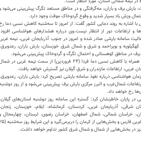
ه در نیمه شمالی استان، مورد انتظار است.
ات، بارش برف و باران، مه‌گرفتگی و در مناطق مستعد تگرگ پیش‌بینی می‌شود و
حتمال وزش باد بسیار شدید و وقوع گردوخاک موقت وجود دارد.
با اشاره به روند دمایی کشور گفت: از امروز تا سه‌شنبه کاهش نسبی دما رخ
ها و ارتفاعات دور از انتظار نیست.وی درباره هشدارهای هواشناسی افزود:
لیت سامانه بارشی صادر شده و امروز در جنوب آذربایجان غربی، نیمه غربی
 کهگیلویه و بویراحمد و شرق و شمال شرق خوزستان، بارش باران، رعدوبرق،
 برف در مناطق کوهستانی و احتمال تگرگ و گردوخاک پیش‌بینی می‌شود.
ضیائیان تاکید کرد: این شرایط جوی همراه با کاهش نسبی دما فردا (۲۴ فروردین) از سمت نیمه غربی در شما
ان غربی، ارتفاعات مازندران و شرق گیلان نیز گسترش خواهد یافت.
مان هواشناسی درباره نفوذ سامانه بارشی تصریح کرد: بارش باران، رعدوبرق،
تفاعات شمال‌غرب و البرز مرکزی بارش برف پیش‌بینی می‌شود و از روز دوشنبه
ها رخ خواهد داد.
در پایان خاطرنشان کرد: گستره این سامانه روز دوشنبه استان‌های گیلان،
جان شرقی، آذربایجان غربی، کردستان، کرمانشاه، ایلام، خوزستان، زنجان،
نان، خراسان شمالی، شمال اصفهان، خراسان رضوی، لرستان، چهارمحال و
بختیاری، کهگیلویه و بویراحمد، نیمه غربی فارس و بخش‌هایی از کرمان را دربرمی‌گیرد و این