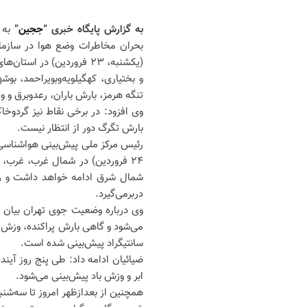
به گزارش پایگاه خبری “
ججین
”
به 
بحران مخاطرات وضع هوا در سازمان
(یکشنبه، ۲۳ فروردین) در 
و بختیاری، کهگیلویه‌وبویراحمد، 
تنگه هرمز، بارش باران، رعدوبرق و 
وی افزود: در برخی نقاط نیز گردوخ
بارش تگرگ دور از انتظار نیست.
رئیس مرکز ملی پیش‌بینی هواشناسی ب
۲۴ فروردین) در شمال غرب، غرب، 
دربرمی‌گیرد.
وی درباره وضعیت جوی تهران بیان کر
سانتیگراد پیش‌بینی شده است.
ضیائیان ادامه داد: طی پنج روز آین
ابر و وزش باد پیش‌بینی می‌شود.
همچنین از بعدازظهر امروز تا سه‌شنب