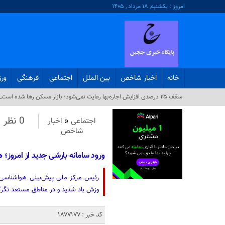
امروز : یکشنبه, ۱۸ مرداد , ۱۴۰۵
خانه
اخبار شاخص
بین الملل
اجتماعی
فرهنگی
ور
سقف ۲۵ درصدی افزایش اجاره‌بها رعایت نمی‌شود؛ بازار مسکن رها شده است_
0 نظر
اجتماعی
«
اخبار
شاخص
ورود سامانه بارشی جدید از امروز؛ هشدا
وزش باد شدید و در مناطق مستعد تگر
کد خبر : 1877177