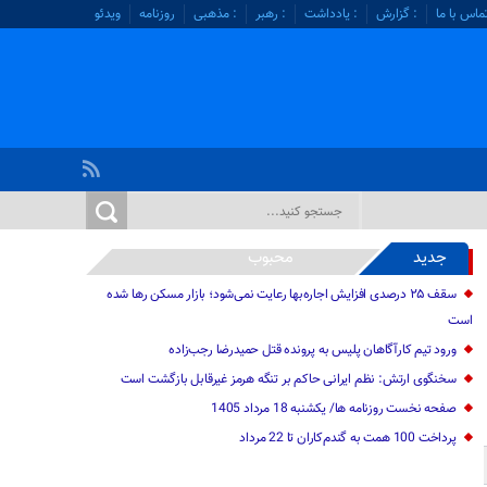
ماس با ما
: گزارش
: یادداشت
: رهبر
: مذهبی
روزنامه
ویدئو
جدید
محبوب
سقف ۲۵ درصدی افزایش اجاره‌بها رعایت نمی‌شود؛ بازار مسکن رها شده
است
ورود تیم کارآگاهان پلیس به پرونده قتل حمیدرضا رجب‌زاده
سخنگوی ارتش: نظم ایرانی حاکم بر تنگه هرمز غیرقابل بازگشت است
صفحه نخست روزنامه ها/ یکشنبه 18 مرداد 1405
پرداخت 100 همت به گندم‌کاران تا 22 مرداد