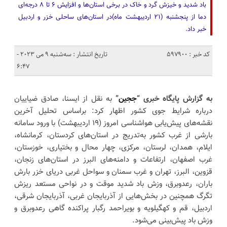
باد شدید و خیزش گرد و خاک در برخی استان‌ها و افزایش ۶ تا ۸ درجه‌ای
دما از پنجشنبه (۲۱ اردیبهشت ماه)در استان‌های ساحلی خزر و اردبیل
خبر داد.
کد خبر : 597900
تاریخ انتشار : سه‌شنبه 9 می 2023 -
6:47
به گزارش پایگاه خبری “
ججین
”
به نقل از ایسنا، صادق ضیاییان
درباره شرایط جوی کشور اظهار کرد: براساس تحلیل آخرین
نقشه‌های پیش‌یابی هواشناسی امروز (۱۹ اردیبهشت) با ورود سامانه
بارشی از غرب کشور به‌تدریج در استان‌های کردستان، کرمانشاه،
ایلام، همدان، لرستان، مرکزی، چهار محال و بختیاری، خوزستان،
غرب اصفهان، ارتفاعات و دامنه‌های البرز در استان‌های زنجان،
قزوین، البرز، تهران و غرب سمنان و سواحل غربی دریای خزر بارش
باران، رعدوبرق، وزش باد شدید موقت و در نواحی مستعد ریزش
تگرگ همچنین در بخش‌هایی از آذربایجان غربی، آذربایجان شرقی،
اردبیل، قم و کهگیلویه و بویراحمد رگبار پراکنده گاهی رعدوبرق و
وزش باد پیش‌بینی می‌شود.