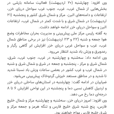
وی افزود: چهارشنبه (۲۰ اردیبهشت) فعالیت سامانه بارشی در
بخش‌هایی از شمال غرب، غرب، جنوب غرب سواحل دریای خزر،
ارتفاعات و دامنه‌های البرز، مرکز و شمال شرق کشور و پنجشنبه (۲۱
اردیبهشت) در شمال شرق و با شدت کمتر در شمال غرب، ارتفاعات
البرز و سواحل دریای خزر ادامه خواهد داشت.
به گفته رئیس مرکز ملی پیش‌بینی و مدیریت بحران مخاطرات وضع
هوا جمعه و شنبه (۲۲ و ۲۳ اردیبهشت) نیز در برخی مناطق شمال
غرب، غرب و سواحل غربی دریای خزر افزایش ابر گاهی رگبار و
رعدوبرق و وزش باد شدید انتظار می‌رود.
وی ادامه داد: سه‌شنبه و چهارشنبه در غرب، جنوب غرب، شرق،
شمال شرق و مرکز ، پنجشنبه و جمعه در شرق و شمال شرق و شنبه
در شمال غرب و غرب کشور در بعضی ساعات وزش باد نسبتا شدید
تا شدید و در مناطق مستعد خیزش گردوخاک پیش‌بینی می‌شود.
ضیاییان در ادامه گفت: چهارشنبه در استان‌های ساحلی دریای خزر
و اردبیل کاهش نسبی دما و پنجشنبه در این نواحی افزایش ۶ تا ۸
درجه‌ای دما رخ می دهد.
وی افزود: امروز دریای خزر، سه‌شنبه و چهارشنبه مرکز و شمال خلیج
فارس، پنج شنبه شرق خلیج فارس و تنگه هرمز و جمعه مرکز و
شرق خلیج فارس مواج خواهند بود.