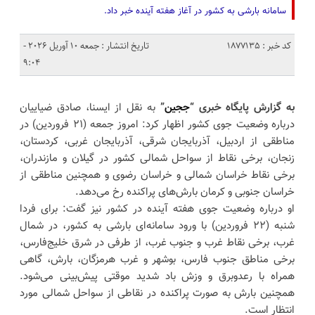
سامانه بارشی به کشور در آغاز هفته آینده خبر داد.
کد خبر : 1877135
تاریخ انتشار : جمعه 10 آوریل 2026 -
9:04
به گزارش پایگاه خبری “
ججین
”
به نقل از ایسنا، صادق ضیاییان
درباره وضعیت جوی کشور اظهار کرد: امروز جمعه (۲۱ فروردین) در
مناطقی از اردبیل، آذربایجان شرقی، آذربایجان غربی، کردستان،
زنجان، برخی نقاط از سواحل شمالی کشور در گیلان و مازندران،
برخی نقاط خراسان شمالی و خراسان رضوی و همچنین مناطقی از
خراسان جنوبی و کرمان بارش‌های پراکنده رخ می‌دهد.
او درباره وضعیت جوی هفته آینده در کشور نیز گفت: برای فردا
شنبه (۲۲ فروردین) با ورود سامانه‌ای بارشی به کشور، در شمال
غرب، برخی نقاط غرب و جنوب غرب، از طرفی در شرق خلیج‌فارس،
برخی مناطق جنوب فارس، بوشهر و غرب هرمزگان، بارش، گاهی
همراه با رعدوبرق و وزش باد شدید موقتی پیش‌بینی می‌شود.
همچنین بارش به صورت پراکنده در نقاطی از سواحل شمالی مورد
انتظار است.