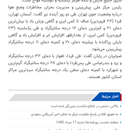
شرق خلیج فارس و تنگه‌ هرمز یکشنبه و دوشنبه مواج است.
رئیس مرکز ملی پیش‌بینی و مدیریت بحران مخاطرات وضع هوا
درباره وضعیت جوی تهران طی دو روز آینده نیز گفت: آسمان تهران،
فردا (۲۲ فروردین) صاف تا کمی ابری و گاهی وزش باد با بیش‌ترین
دمای ۲۱ و کم‌ترین دمای ۱۲ درجه سانتیگراد و طی یک‌شنبه (۲۳
فروردین) کمی ابری، از بعدازظهر افزایش ابر و افزایش باد و گاهی
بارش پراکنده با بیشینه دمای ۲۰ و کمینه دمای ۱۱ درجه سانتیگراد
پیش‌بینی می‌شود.
ضیاییان در پایان گفت: طی فردا، اهواز با دمای ۳۲ درجه سانتیگراد
و یزد و بندرعباس طی پس‌فردا با دمای ۲۸ درجه سانتیگراد گرم‌ترین
و شهرکرد با کمینه دمای منفی یک درجه سانتیگراد سردترین مراکز
استان‌ کشور هستند.
اخبار مرتبط
زاکانی: دشمن در باتلاق شکست زمین‌گیر شده است
به تعویق افتادن پاسخ مقاومت عراق به تجاوز اخیر آمریکایی سعودی
صفحه نخست روزنامه ها/ شنبه 17 مرداد 1405