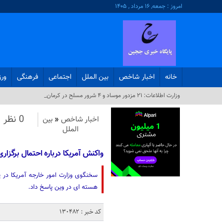
امروز : جمعه, ۱۶ مرداد , ۱۴۰۵
خانه
اخبار شاخص
بین الملل
اجتماعی
فرهنگی
ور
وزارت اطلاعات: ۲۱ مزدور موساد و ۴ شرور مسلح در کرمان بازداش_
0 نظر
اخبار شاخص
«
بین
الملل
واکنش آمریکا درباره احتمال برگزار
سخنگوی وزارت امور خارجه آمریکا در ی
هسته ای در وین پاسخ داد.
کد خبر : 130482