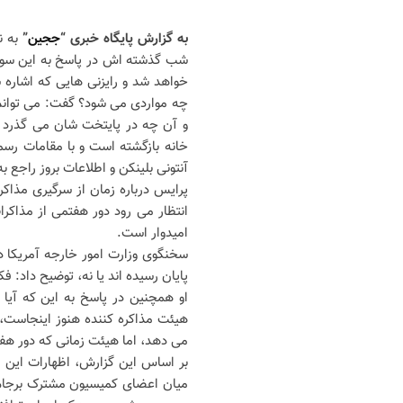
به گزارش پایگاه خبری “
ججین
”
به ن
شب گذشته اش در پاسخ به این سوال
خواهد شد و رایزنی هایی که اشاره
چه مواردی می شود؟ گفت: می توانم ب
و آن چه در پایتخت شان می گذرد را
خانه بازگشته است و با مقامات رس
آنتونی بلینکن و اطلاعات بروز راجع 
پرایس درباره زمان از سرگیری مذاک
انتظار می رود دور هفتمی از مذاکر
امیدوار است.
سخنگوی وزارت امور خارجه آمریکا در
پایان رسیده اند یا نه، توضیح داد: 
او همچنین در پاسخ به این که آیا 
هیئت مذاکره کننده هنوز اینجاست، 
می دهد، اما هیئت زمانی که دور هفت
بر اساس این گزارش، اظهارات این 
میان اعضای کمیسیون مشترک برجام 