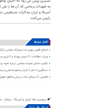
مسیری پیش می رود که احیای توافق ا
به تعهدات برجامی که آن ها را طی ا
آمریکا و ایران مذاکرات مستقیمی نداش
رایزنی می‌کنند.
اخبار مرتبط
اصلاح قانون مهریه به دستورکار مجلس باز
وزارت اطلاعات: ۲۱ مزدور موساد و ۴ شرور مسلح در کرمان بازداشت شدند
تکذیب ادعای نماینده مجلس درباره نحوه ردز
دستگیری ۸ نفر از اشرار مسلح شاخص و مرتبطین گروهک‌های تروریستی
افزایش 2 درجه‌ای دما در برخی مناطق/ هوای معتدل در نوار شمالی ایران
برچسب ها :
ایران و امریکا
،
برجام
،
ج
ارسال نظر شما