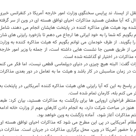
قل از ایسنا، ند پرایس سخنگوی وزارت امور خارجه آمریکا در کنفرانس خبری
 که آیا مطمئن هستید مذاکرات احیای توافق هسته ای در وین از سر گرفته
 شده بود هیئت های مذاکره کننده در پایتخت هایشان انجام می دهند، شامل
گویم که شما را به خود ایرانی ها ارجاع می دهم تا بازخورد رایزنی های شان
 بگویند. از طرف خودمان می توانم بگویم که هیئت مذاکره کننده به وزارت
می از طریق همین جا نشست هایی داشته است، از جمله با وزیر امور خارجه
به مذاکرات در اختیار او گذاشته شده است.
رات گفت: البته هیچ چیزی در دنیای دیپلماسی قطعی نیست، اما فکر می کنم
ات در زمان مناسبش در کار باشد و هیئت ما به تعامل در دور بعدی مذاکرات
 پاسخ به این که آیا رایزنی های هیئت مذاکره کننده آمریکایی در پایتخت به
فکر می کنم بله، کارمان تمام شده است.
منتظر فراخوان اروپایی ها برای بازگشت به مذاکرات هستید، بیان کرد: طبعا
هنوز در مباحث شرکت دارد، به انجام دادن کارهای مهم از وزارت خانه ادامه
م مذاکرات آغاز شود، آماده بازگشت به وین خواهد بود.
مقام آمریکایی در پی این مطرح می شود که مذاکرات احیای توافق هسته ای
با حضور آمریکا در وین، محل برگزاری مذاکرات در جریان است. مذاکرات در