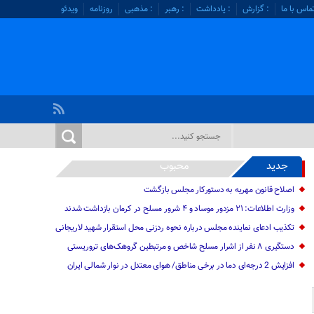
ماس با ما
: گزارش
: یادداشت
: رهبر
: مذهبی
روزنامه
ویدئو
جدید
محبوب
اصلاح قانون مهریه به دستورکار مجلس بازگشت
وزارت اطلاعات: ۲۱ مزدور موساد و ۴ شرور مسلح در کرمان بازداشت شدند
تکذیب ادعای نماینده مجلس درباره نحوه ردزنی محل استقرار شهید لاریجانی
دستگیری ۸ نفر از اشرار مسلح شاخص و مرتبطین گروهک‌های تروریستی
افزایش 2 درجه‌ای دما در برخی مناطق/ هوای معتدل در نوار شمالی ایران