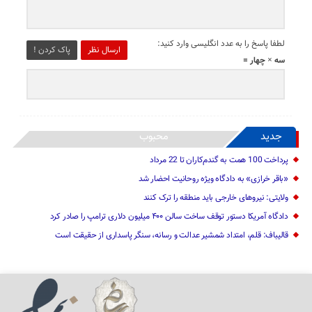
لطفا پاسخ را به عدد انگلیسی وارد کنید:
ارسال نظر
پاک کردن !
سه × چهار =
جدید
محبوب
پرداخت 100 همت به گندم‌کاران تا 22 مرداد
«باقر خرازی» به دادگاه ویژه روحانیت احضار شد
ولایتی: نیرو‌های خارجی باید منطقه را ترک کنند
دادگاه آمریکا دستور توقف ساخت سالن ۴۰۰ میلیون دلاری ترامپ را صادر کرد
قالیباف: قلم، امتداد شمشیر عدالت و رسانه، سنگر پاسداری از حقیقت است