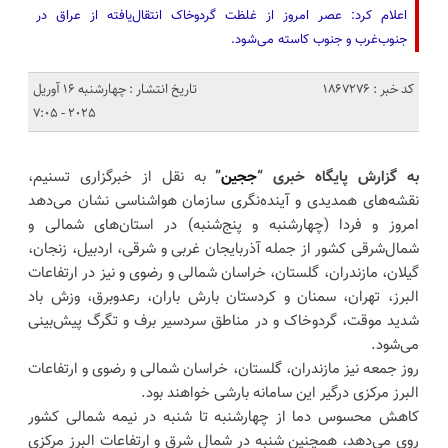
اعلام کرد: عصر امروز از غلظت گردوخاک انتقال‌یافته از عراق در
جنوب‌غرب و جنوب کاسته می‌شود.
کد خبر : 1867276
تاریخ انتشار : چهارشنبه 16 آوریل
2025 - 7:05
به گزارش پایگاه خبری “
ججین
”
به نقل از خبرگزاری تسنیم،
نقشه‌های همدیدی و آینده‌نگری سازمان هواشناسی نشان می‌دهد
امروز و فردا (چهارشنبه و پنج‌شنبه) در استان‌های شمالی و
شمال‌شرقی کشور از جمله آذربایجان غربی و شرقی، اردبیل، زنجان،
گیلان، مازندران، گلستان، خراسان شمالی و رضوی و نیز در ارتفاعات
البرز، تهران، سمنان و کردستان بارش باران، رعدوبرق، وزش باد
شدید موقت، گردوخاک و در مناطق سردسیر برف و تگرگ پیش‌بینی
می‌شود.
روز جمعه نیز مازندران، گلستان، خراسان شمالی و رضوی و ارتفاعات
البرز مرکزی درگیر این سامانه بارشی خواهند بود.
کاهش محسوس دما از چهارشنبه تا شنبه در نیمه شمالی کشور
روی می‌دهد، همچنین شنبه در شمال شرق و ارتفاعات البرز مرکزی