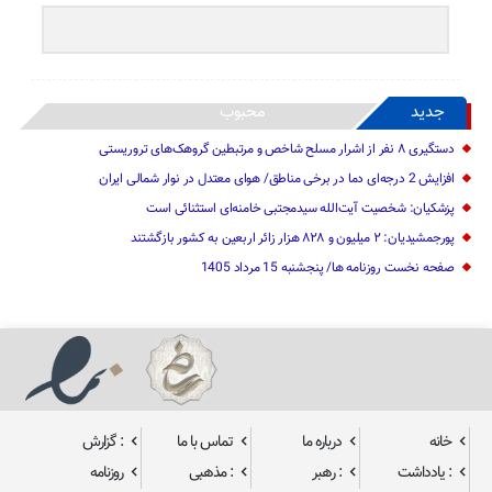
جدید
محبوب
دستگیری ۸ نفر از اشرار مسلح شاخص و مرتبطین گروهک‌های تروریستی
افزایش 2 درجه‌ای دما در برخی مناطق/ هوای معتدل در نوار شمالی ایران
پزشکیان: شخصیت آیت‌الله سیدمجتبی خامنه‌ای استثنائی است
پورجمشیدیان: ۲ میلیون و ۸۲۸ هزار زائر اربعین به کشور بازگشتند
صفحه نخست روزنامه ها/ پنجشنبه 15 مرداد 1405
خانه
درباره ما
تماس با ما
: گزارش
: یادداشت
: رهبر
: مذهبی
روزنامه