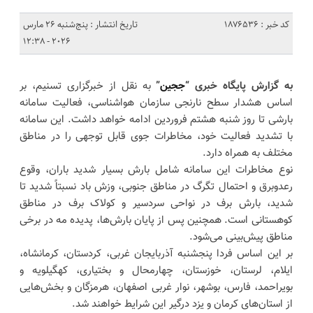
کد خبر : 1876536
تاریخ انتشار : پنج‌شنبه 26 مارس
2026 - 12:38
به گزارش پایگاه خبری “
ججین
”
به نقل از خبرگزاری تسنیم، بر
اساس هشدار سطح نارنجی سازمان هواشناسی، فعالیت سامانه
بارشی تا روز شنبه هشتم فروردین ادامه خواهد داشت. این سامانه
با تشدید فعالیت خود، مخاطرات جوی قابل توجهی را در مناطق
مختلف به همراه دارد.
نوع مخاطرات این سامانه شامل بارش بسیار شدید باران، وقوع
رعدوبرق و احتمال تگرگ در مناطق جنوبی، وزش باد نسبتاً شدید تا
شدید، بارش برف در نواحی سردسیر و کولاک برف در مناطق
کوهستانی است. همچنین پس از پایان بارش‌ها، پدیده مه در برخی
مناطق پیش‌بینی می‌شود.
بر این اساس فردا پنجشنبه آذربایجان غربی، کردستان، کرمانشاه،
ایلام، لرستان، خوزستان، چهارمحال و بختیاری، کهگیلویه و
بویراحمد، فارس، بوشهر، نوار غربی اصفهان، هرمزگان و بخش‌هایی
از استان‌های کرمان و یزد درگیر این شرایط خواهند شد.