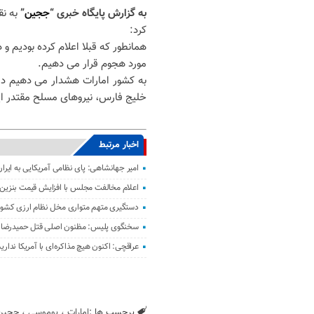
به گزارش پایگاه خبری “
ججین
”
به ن
کرد:
همانطور که قبلا اعلام کرده بودیم و
مورد هجوم قرار می دهیم.
به کشور امارات هشدار می دهیم در 
خلیج فارس، نیروهای مسلح مقتدر ایر
اخبار مرتبط
امیر جهانشاهی: پای نظامی آمریکایی به ایران
اعلام مخالفت مجلس با افزایش قیمت بنزین
دستگیری متهم متواری مخل نظام ارزی کشور 
سخنگوی پلیس: مظنون اصلی قتل حمیدرضا ر
عراقچی: اکنون هیچ مذاکره‌ای با آمریکا نداری
برچسب ها :
امارات
،
بوموسی
،
ججین