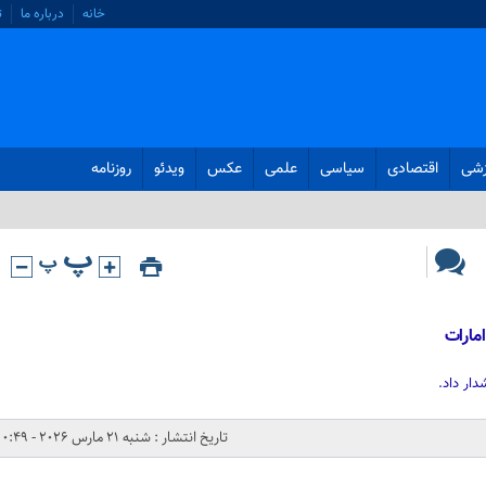
خانه
درباره ما
ت
زشی
اقتصادی
سیاسی
علمی
عکس
ویدئو
روزنامه
امارات
دار داد.
تاریخ انتشار : شنبه 21 مارس 2026 - 0:49