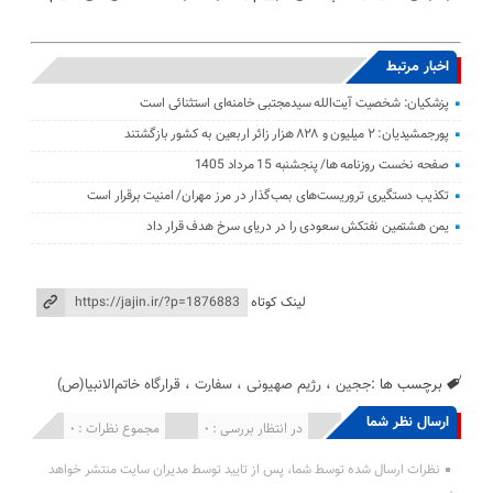
اخبار مرتبط
پزشکیان: شخصیت آیت‌الله سیدمجتبی خامنه‌ای استثنائی است
پورجمشیدیان: ۲ میلیون و ۸۲۸ هزار زائر اربعین به کشور بازگشتند
صفحه نخست روزنامه ها/ پنجشنبه 15 مرداد 1405
تکذیب دستگیری تروریست‌های بمب‌گذار در مرز مهران/ امنیت برقرار است
یمن هشتمین نفتکش سعودی را در دریای سرخ هدف قرار داد
لینک کوتاه
برچسب ها :
ججین
،
رژیم صهیونی
،
سفارت
،
قرارگاه خاتم‌الانبیا(ص)
ارسال نظر شما
انتشار یافته : 0
در انتظار بررسی : 0
مجموع نظرات : 0
نظرات ارسال شده توسط شما، پس از تایید توسط مدیران سایت منتشر خواهد