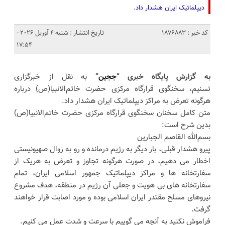
دیپلماتیک ایران هشدار داد.
کد خبر : 1876883
تاریخ انتشار : شنبه 4 آوریل 2026 -
17:54
به گزارش پایگاه خبری “
ججین
”
به نقل از خبرگزاری
تسنیم، سخنگوی قرارگاه مرکزی حضرت خاتم‌الانبیا(ص) درباره
هرگونه تعرض به مراکز دیپلماتیک ایران هشدار داد.
متن کامل سخنان سخنگوی قرارگاه مرکزی حضرت خاتم‌الانبیا(ص)
بدین شرح است:
بسم‌الله القاصم الجبارین
پیرو هشدار قبلی، بار دیگر به رژیم درمانده و رو به زوال صهیونیستی
اخطار می دهیم، در صورت هرگونه تجاوز و تعرض به هریک از
سفارتخانه ها و مراکز دیپلماتیک جمهور اسلامی ایران، تمام
سفارتخانه های بی هویت و جعلی آن رژیم در منطقه، هدف مشروع
نیروهای مسلح مقتدر ایران اسلامی بوده و مورد اصابت قرار خواهند
گرفت.
فراموش نکنید به آنچه می گوییم با سرعت و شدت عمل می کنیم.