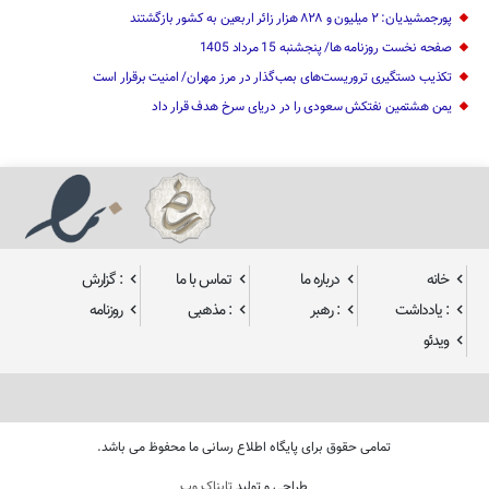
پورجمشیدیان: ۲ میلیون و ۸۲۸ هزار زائر اربعین به کشور بازگشتند
صفحه نخست روزنامه ها/ پنجشنبه 15 مرداد 1405
تکذیب دستگیری تروریست‌های بمب‌گذار در مرز مهران/ امنیت برقرار است
یمن هشتمین نفتکش سعودی را در دریای سرخ هدف قرار داد
خانه
درباره ما
تماس با ما
: گزارش
: یادداشت
: رهبر
: مذهبی
روزنامه
ویدئو
تمامی حقوق برای پایگاه اطلاع رسانی ما محفوظ می باشد.
طراحی و تولید
تابناک وب