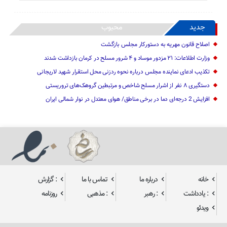
جدید
محبوب
اصلاح قانون مهریه به دستورکار مجلس بازگشت
وزارت اطلاعات: ۲۱ مزدور موساد و ۴ شرور مسلح در کرمان بازداشت شدند
تکذیب ادعای نماینده مجلس درباره نحوه ردزنی محل استقرار شهید لاریجانی
دستگیری ۸ نفر از اشرار مسلح شاخص و مرتبطین گروهک‌های تروریستی
افزایش 2 درجه‌ای دما در برخی مناطق/ هوای معتدل در نوار شمالی ایران
خانه
درباره ما
تماس با ما
: گزارش
: یادداشت
: رهبر
: مذهبی
روزنامه
ویدئو