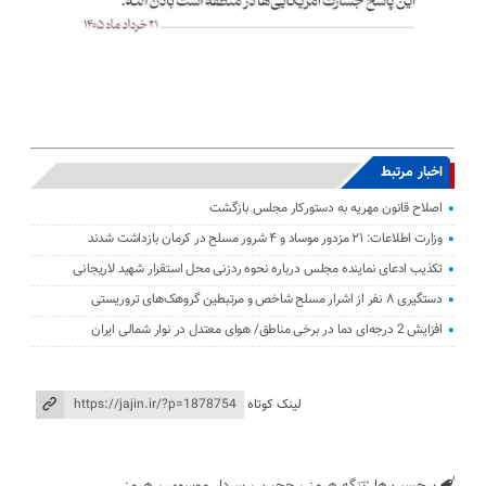
اخبار مرتبط
اصلاح قانون مهریه به دستورکار مجلس بازگشت
وزارت اطلاعات: ۲۱ مزدور موساد و ۴ شرور مسلح در کرمان بازداشت شدند
تکذیب ادعای نماینده مجلس درباره نحوه ردزنی محل استقرار شهید لاریجانی
دستگیری ۸ نفر از اشرار مسلح شاخص و مرتبطین گروهک‌های تروریستی
افزایش 2 درجه‌ای دما در برخی مناطق/ هوای معتدل در نوار شمالی ایران
لینک کوتاه
برچسب ها :
تنگه هرمز
،
ججین
،
سردار موسوی
،
هرمز