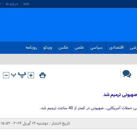
خانه
درباره ما
ت
زشی
اقتصادی
سیاسی
علمی
عکس
ویدئو
روزنامه
تاریخ انتشار : دوشنبه 13 آوریل 2026 - 15:52