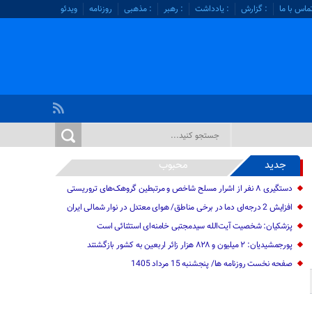
ماس با ما
: گزارش
: یادداشت
: رهبر
: مذهبی
روزنامه
ویدئو
جدید
محبوب
دستگیری ۸ نفر از اشرار مسلح شاخص و مرتبطین گروهک‌های تروریستی
افزایش 2 درجه‌ای دما در برخی مناطق/ هوای معتدل در نوار شمالی ایران
پزشکیان: شخصیت آیت‌الله سیدمجتبی خامنه‌ای استثنائی است
پورجمشیدیان: ۲ میلیون و ۸۲۸ هزار زائر اربعین به کشور بازگشتند
صفحه نخست روزنامه ها/ پنجشنبه 15 مرداد 1405