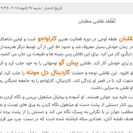
تاریخ انتشار : شنبه 27 ژانویه 2018 - 9:38
قلبان
کاراواجو
نقطه اوجی در دوره فعالیت هنری
است و اولین شاهکار
واقعی او به حساب می آید. این اثر در زمان خودش بسیار معروف شد و حدود ۵۰ کپی از آن توسط دیگر هنرمندا
ش دیگری کار می کرد. برای این نقاش پس زمینه ها و طبیعت بی جان می کشید،
پیش گو
و برای خودش کار کند. نقاشی
توجهاتی را به خود جلب کرد و اثر
کاردینال دل مونته
و افزود. این نقاشی توجه و حمایت
را جلب کرد، او
دعوت کرد تا در قصر او زندگی کند. کاردینال، کاراواجو را به جامعه نخبگان رم
او نقش به سزایی داشت.
ب علیه مرد جوانی هستند. او آسوده و بیخیال مشغول بررسی و نگاه کردن به
ی کنار دستش از پشت دست او مشغول نگاه کردن به ورق های اوست و به
ب جوان تر با نگرانی به پسرک نگاه می کند و دستش را از پشت برده تا
 هدف نقشه آنان، تعدادی سکه انباشته شده است که در سمت چپ میز قرار