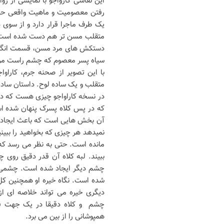
این نقاشی کارواجو با نمایشی از ر
رفتن معصومیت و ماهیت واقعی حی
یک طرف ماجرا قرار دارد و از سوی
متقلب مسن تر هم دست شده است. ت
دستکش های مرد مسن، قسمت انگشتش
سیاه پسر معصوم که چشم راست مرد
با این تصویر از صحنه جرم، کاراوا
متقلب و یک ساده لوح. داستان ساده
در نسخه کاراواجو چیزی هست که در
که در پس کلاه پسرک پنهان شده اس
آن بخش هایی است که باعث ایجاد ح
نمیدهد هر چیزی که بخواهید را ببی
مانده است. حتی به نظر می رسد که 
ببیند. لبه کلاه آن قدر دقیق روی 
چشم دیگر ایجاد شده است. چشمی که
شده است. نگاه خیره او همچنین کل 
دیگری خیره می تواند خلاصه ای از
چشم و کلاه دقیقا در یک جهت قرا
همپوشانی را از بین می برد.