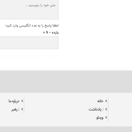
لطفا پاسخ را به عدد انگلیسی وارد کنید:
یازده − 9 =
خانه
درباره ما
: یادداشت
: رهبر
ویدئو