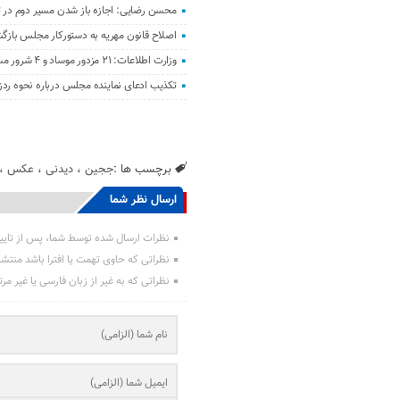
محسن رضایی: اجازه باز شدن مسیر دوم در تن
اصلاح قانون مهریه به دستورکار مجلس باز
وزارت اطلاعات: ۲۱ مزدور موساد و ۴ شرور مسلح در کرمان بازداشت شدند
تکذیب ادعای نماینده مجلس درباره نحوه ردز
برچسب ها :
ججین
،
دیدنی
،
عکس
،
ارسال نظر شما
نظرات ارسال شده توسط شما، پس از تایی
نظراتی که حاوی تهمت یا افترا باشد منتش
نظراتی که به غیر از زبان فارسی یا غیر مر