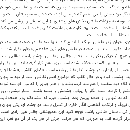
وابط روانشناختی همراه است. تعاملات موجود در نقاشی نشان دهنده از دست
له و نیرنگ است. ضعفِ معصومیت پسری که نسبت به او تقلب می شود در
 دیگر مرد جوانی را می بینیم که در حال از دست دادن معصومیتش است و با
وجه به جزئیات نقاشی بخش های بیشتری از این نمایش را روشن می کند؛
 پاره شده است تا بهتر کارت های علامت گذاری شده را حس کند، و کلاه
 متقلب را پوشانده است.
جوی جوان ژانر نقاشی نیرنگ را ابداع کرد. تنها سه نفر در صحنه هستند، دو
 اما دقیق است. این صحنه در نقاشی های قرن هفدهم به وفور تکرار شد. اما
 هیچ اثر دیگری تکرار نشد. بخش جالبی از نقاشی، چشم راست متقلبی است
ت. البته این قسمت حذف نشده است، روی هم قرار گرفته اند. این یکی از
سی از پایداری در چشم انداز نقاشی شده است. فضای نقاشی به شما اجازه
نید. چشمی خیره و در حال تقلب که موضوع اصلی نقاشی است از دید ما پنهان
کلاه دید متقلب را هم سد کرده باشد و او هم چیزی را که می خواسته نتواند
چشم را گرفته است انگار با روبانی چشمش را بسته باشند. فشار بیشتری روی
 به تنهایی از حدقه بیرون زده، چشمی خیره که مشتاقانه روی هدف ثابت
نیرنگ و ارتکاب گناهش انگار خارج از کنترل باشد. دو چشم او، یکی پنهان و
 کل داستان نقاشی باشد. توجه کنید این همپوشانی چقدر غیر ارادی است،
ر گرفته اند، به صورتی که هر حرکت جزئی از هر یک از آن دو نفر، این