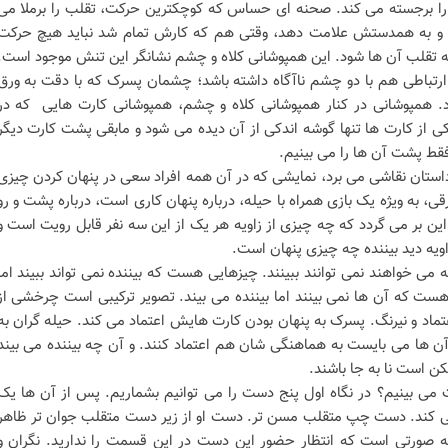
را برجسته می کند. صحنه ای حساس که کوچکترین حرکت، تقلب را برملا می
ند و به همدستش علامت دهد، وقتی هم که کارش تمام شد نباید هیچ حرکت
ه تقلب آن ها شود. این همپوشانی کلاه و چشم نشانگر این تنش موجود است.
ارتباطی هم با دو چشم ناآگاه داشته باشد؛ چشمان پسرک که با دقت به ورق
. همپوشانی در کنار همپوشانی کلاه و چشم، همپوشانی کارت هایی که در
از کارت ها تنها گوشه اندکی از آن دیده می شود و مابقی پشت کارت دیگر
قط پشت آن ها را می بینیم.
ش داستان نقاشی می برد، نمایشی که در آن همه افراد سعی در پنهان کردن چیزی
، به ویژه یک بازی همراه با حیله، درباره پنهان کاری است، درباره پشت و رو
 این بر می گردد که چه چیزی از زاویه هر یک از این سه نفر قابل رویت است و
یه دید بیننده چه چیزی پنهان است.
می خواهند نمی توانند ببینند. چیزهایی هست که بیننده نمی تواند ببیند اما
ست که آن ها نمی بینند اما بیننده می بیند. تصویر ترکیبی است چرخشی از
تماد و نیرنگ. پسرک به پنهان بودن کارت هایش اعتماد می کند. حیله گران به
آن ها می بایست به هماهنگی شان هم اعتماد کنند. و آن چه بیننده می بیند
کن است نا به جا باشند.
می بینیم؟ در نگاه اول پنج دست را می توانیم بشماریم. پس از آن ها یک
 کند. دست چپ متقلب مسن تر. دست او از زیر دست متقلب جوان تر ظاهر
ه صورتی است که انتظار حضور این دست در این قسمت را ندارید. نگران و