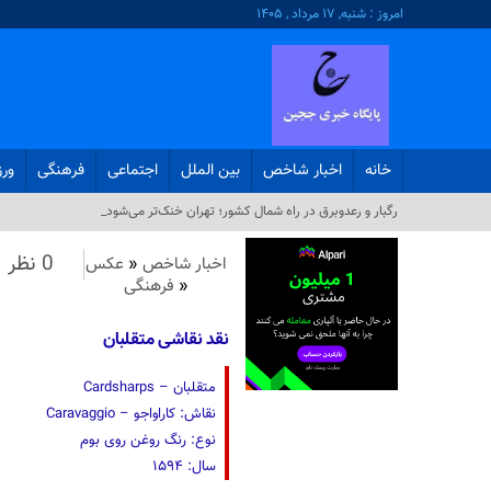
امروز : شنبه, ۱۷ مرداد , ۱۴۰۵
خانه
اخبار شاخص
بین الملل
اجتماعی
فرهنگی
ور
رگبار و رعدوبرق در راه شمال کشور؛ تهران خنک‌تر می‌شود_
0 نظر
اخبار شاخص
«
عکس
«
فرهنگی
نقد نقاشی متقلبان
متقلبان – Cardsharps
نقاش: کاراواجو – Caravaggio
نوع: رنگ روغن روی بوم
سال: ۱۵۹۴