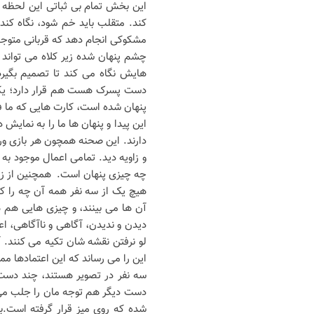
این بخش تمام بی ثباتی این لحظه 
کند. متقلب باید خم شود، نگاه ک
مشکوکی انجام دهد که قربانی متوج
چشم پنهان شده زیر کلاه می تواند 
هایش نگاه می کند تا تصمیم بگیرد
دست پسرک هست هم قرار دارد؛ یکی 
پنهان شده است، کارت هایی که ما ف
این پیدا و پنهان ها ما را به نمای
دارند. این صحنه همچون هر بازی ورقی
و زاویه دید. تمامی اعمال موجود به
چه چیزی پنهان است. همچنین از زاو
هیچ یک از سه نفر همه آن چه را که 
آن ها می بینند، و چیزی هایی هم ه
دیدن و ندیدن، آگاهی و ناآگاهی، اع
لو نرفتن نقشه شان تکیه می کنند. 
این را می رساند که این اعتمادها مم
سه نفر در تصویر هستند، چند دست 
دست دیگر هم توجه مان را جلب می
شده که روی میز قرار گرفته است.ب