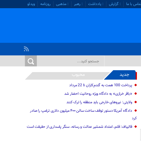
ماس با ما
: گزارش
: یادداشت
: رهبر
: مذهبی
روزنامه
ویدئو
جدید
محبوب
پرداخت 100 همت به گندم‌کاران تا 22 مرداد
«باقر خرازی» به دادگاه ویژه روحانیت احضار شد
ولایتی: نیرو‌های خارجی باید منطقه را ترک کنند
دادگاه آمریکا دستور توقف ساخت سالن ۴۰۰ میلیون دلاری ترامپ را صادر
کرد
قالیباف: قلم، امتداد شمشیر عدالت و رسانه، سنگر پاسداری از حقیقت است