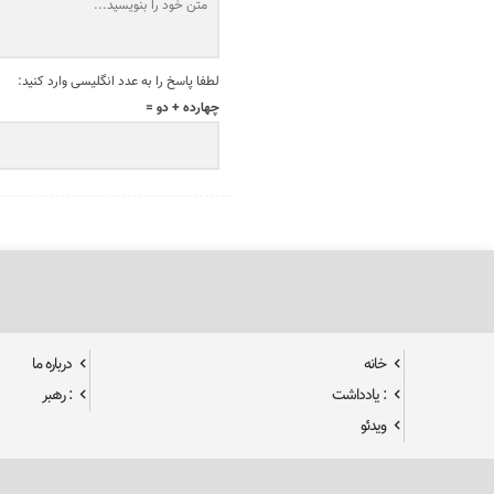
لطفا پاسخ را به عدد انگلیسی وارد کنید:
چهارده + دو =
خانه
درباره ما
: یادداشت
: رهبر
ویدئو