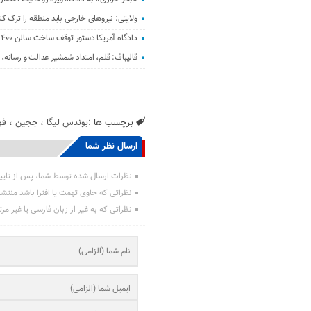
ولایتی: نیرو‌های خارجی باید منطقه را ترک کن
دادگاه آمریکا دستور توقف ساخت سالن ۴۰۰ میلیون دلاری ترامپ را صادر کرد
قالیباف: قلم، امتداد شمشیر عدالت و رسانه
برچسب ها :
بوندس لیگا
،
ججین
،
فو
ارسال نظر شما
نظرات ارسال شده توسط شما، پس از تایی
نظراتی که حاوی تهمت یا افترا باشد منتش
نظراتی که به غیر از زبان فارسی یا غیر مر