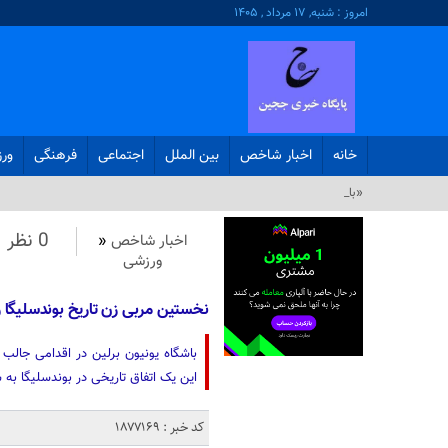
امروز : شنبه, ۱۷ مرداد , ۱۴۰۵
خانه
اخبار شاخص
بین الملل
اجتماعی
فرهنگی
ور
«باقر خرازی» _
0 نظر
اخبار شاخص
«
ورزشی
نخستین مربی زن تاریخ بوندسلیگا 
باشگاه یونیون برلین در اقدامی جالب
این یک اتفاق تاریخی در بوندسلیگا به ش
کد خبر : 1877169