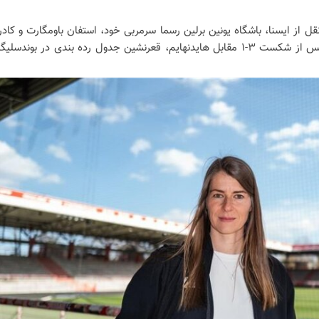
نقل از ایسنا، باشگاه یونین برلین رسما سرمربی خود، استفان باومگارت و کادر
فنی‌اش را برکنار کرد. این تصمیم پس از شکست ۳-۱ مقابل هایدنهایم، قعرنشین جدول رده بندی در بوندسلیگ