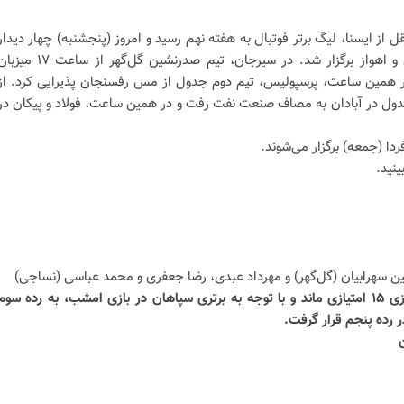
قل از ایسنا، لیگ برتر فوتبال به هفته نهم رسید و امروز (پنجشنبه) چهار دیدار
در شهرهای سیرجان، تهران، آبادان و اهواز برگزار شد. در سیرجان، تیم صدرنشین گل‌گهر از ساعت ۱۷
در همین ساعت،‌ پرسپولیس، تیم دوم جدول از مس رفسنجان پذیرایی کرد. از
 چهارم جدول در آبادان به مصاف صنعت نفت رفت و در همین ساعت، فولاد و پیکان در
ردا (جمعه) برگزار می‌شوند.
ینید.
ین سهرابیان (گل‌گهر) و مهرداد عبدی، رضا جعفری و محمد عباسی (نساجی)
* گل‌گهر با قبول شکست در این بازی ۱۵ امتیازی ماند و با توجه به برتری سپاهان در بازی امشب، به رده سوم