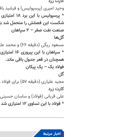
کارت زرد
وحید امیری (پرسپولیس) و فرشید با
* پرسپولیس
شکست این فصلش را متحمل شد با ۱۲ امتیاز در رده هفتم قرار گرفت
صنعت نفت صفر – ۲ سپاهان
گل‌ها
مسعود ریگی (دقیقه ۶۶) و محمد علی‌نژاد (دقیقه ۴+۹۰)
همچنان در قعر جدول باقی ماند.
فولاد یک – یک پیکان
گل
مجید علیاری (دقیقه ۵۷) برای فولاد و دانیال جهانبخش (دقیقه ۸۵) برای پیکان
کارت زرد
علی قربانی (فولاد) و ساسان حسینی 
* فولاد با این تساوی ۱۲ امتیازی شد و در رده ششم قرار گرفت. پیکان هم با ۱۰ امتیاز، دهم است.
اخبار مرتبط