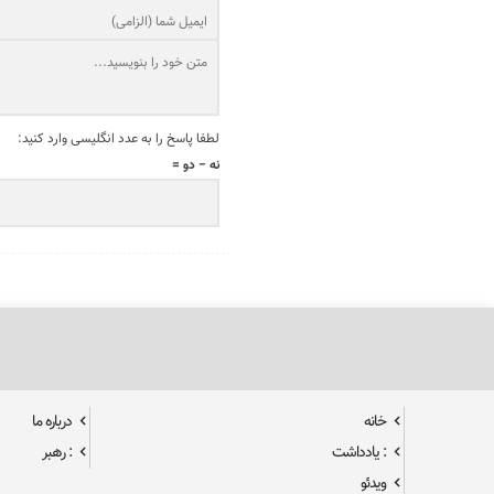
لطفا پاسخ را به عدد انگلیسی وارد کنید:
نه − دو =
خانه
درباره ما
: یادداشت
: رهبر
ویدئو