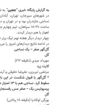
به گزارش پایگاه خبری “
ججین
”
به ن
نساجی مازندران بود و در تهران و 
ساعت ۱۸:۳۰ سپاهان، تیم
اهواز با هم دیدار کردند.
چهار دیدار دیگر هفته نهم لیگ برتر ف
در ادامه نتایج دیدارهای امروز را می‌ب
گل‌گهر صفر – یک نساجی
گل
مهرداد عبدی (دقیقه ۲۳)
کارت زرد
مرتضی تبریزی، علیرضا حقیقی و آرم
سقوط کرد. نساجی هم با ۱۳ امتیاز در رده پنجم قرار گرفت.
پرسپولیس یک – صفر مس رفسنجان
گل
یورگن لوکادیا (دقیقه ۱۸ پنالتی)