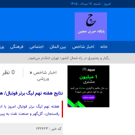
امروز : شنبه, ۱۷ مرداد , ۱۴۰۵
خانه
اخبار شاخص
بین الملل
اجتماعی
فرهنگی
ور
رگبار و رعدوبرق در راه شمال کشور؛ تهران خنک‌تر می‌شود_
0 نظر
اخبار شاخص
«
ورزشی
نتایج هفته نهم لیگ برتر فوتبال/ 
رفسنجان، گل‌گهر و صنعت نفت به پیروزی
کد خبر : 142623