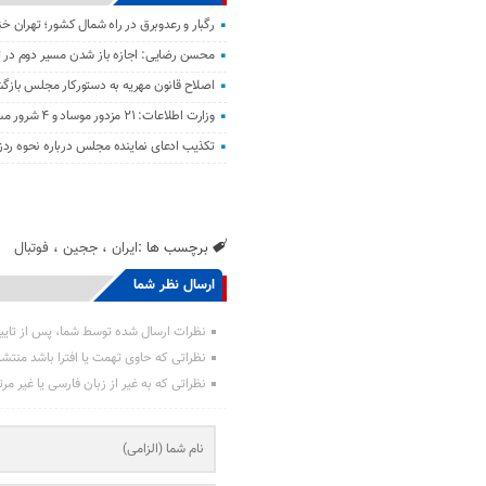
رگبار و رعدوبرق در راه شمال کشور؛ تهران خ
محسن رضایی: اجازه باز شدن مسیر دوم در تن
اصلاح قانون مهریه به دستورکار مجلس باز
وزارت اطلاعات: ۲۱ مزدور موساد و ۴ شرور مسلح در کرمان بازداشت شدند
تکذیب ادعای نماینده مجلس درباره نحوه ردز
برچسب ها :
ایران
،
ججین
،
فوتبال
ارسال نظر شما
نظرات ارسال شده توسط شما، پس از تایی
نظراتی که حاوی تهمت یا افترا باشد منتش
نظراتی که به غیر از زبان فارسی یا غیر مر