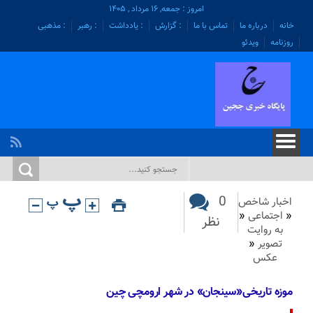
امروز : جمعه, ۱۶ مرداد , ۱۴۰۵
خانه
درباره ما
تماس با ما
: گزارش
: یادداشت
: رهبر
: مذهبی
روزنامه
ویدئو
0
اخبار شاخص
«
اجتماعی
«
نظر
به روایت
تصویر
«
عکس
موزه تاریخی«سینجان» در شهر ارومچی چین