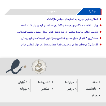
جدید
محبوب
اصلاح قانون مهریه به دستورکار مجلس بازگشت
وزارت اطلاعات: ۲۱ مزدور موساد و ۴ شرور مسلح در کرمان بازداشت شدند
تکذیب ادعای نماینده مجلس درباره نحوه ردزنی محل استقرار شهید لاریجانی
دستگیری ۸ نفر از اشرار مسلح شاخص و مرتبطین گروهک‌های تروریستی
افزایش 2 درجه‌ای دما در برخی مناطق/ هوای معتدل در نوار شمالی ایران
خانه
درباره ما
تماس با ما
: گزارش
: یادداشت
: رهبر
: مذهبی
روزنامه
ویدئو