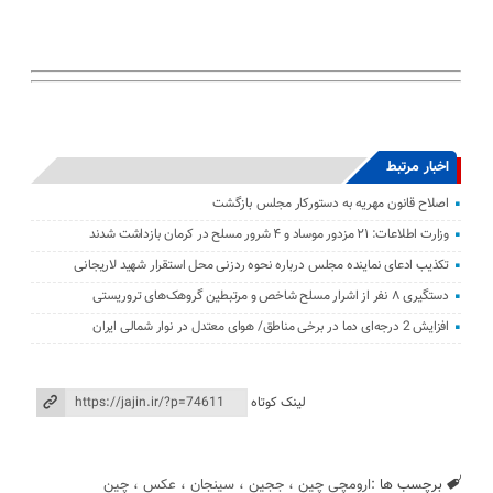
اخبار مرتبط
اصلاح قانون مهریه به دستورکار مجلس بازگشت
وزارت اطلاعات: ۲۱ مزدور موساد و ۴ شرور مسلح در کرمان بازداشت شدند
تکذیب ادعای نماینده مجلس درباره نحوه ردزنی محل استقرار شهید لاریجانی
دستگیری ۸ نفر از اشرار مسلح شاخص و مرتبطین گروهک‌های تروریستی
افزایش 2 درجه‌ای دما در برخی مناطق/ هوای معتدل در نوار شمالی ایران
لینک کوتاه
برچسب ها :
ارومچی چین
،
ججین
،
سینجان
،
عکس
،
چین