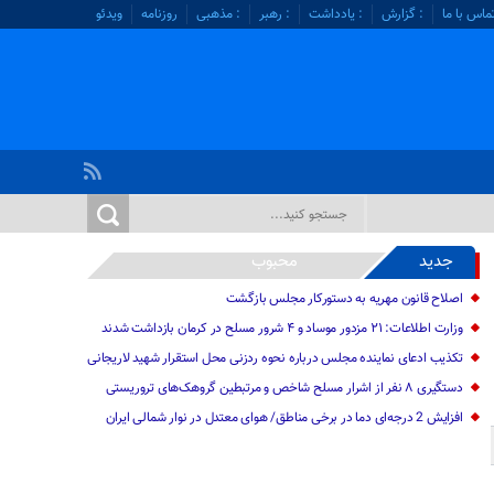
ماس با ما
: گزارش
: یادداشت
: رهبر
: مذهبی
روزنامه
ویدئو
جدید
محبوب
اصلاح قانون مهریه به دستورکار مجلس بازگشت
وزارت اطلاعات: ۲۱ مزدور موساد و ۴ شرور مسلح در کرمان بازداشت شدند
تکذیب ادعای نماینده مجلس درباره نحوه ردزنی محل استقرار شهید لاریجانی
دستگیری ۸ نفر از اشرار مسلح شاخص و مرتبطین گروهک‌های تروریستی
افزایش 2 درجه‌ای دما در برخی مناطق/ هوای معتدل در نوار شمالی ایران