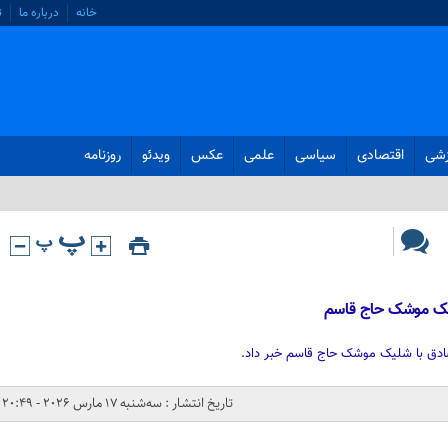
خانه
درباره ما
ت
زشی
اقتصادی
سیاسی
علمی
عکس
ویدئو
روزنامه
تاریخ انتشار : سه‌شنبه 17 مارس 2026 - 20:49