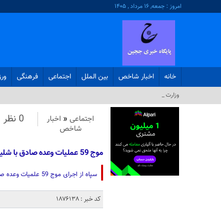
امروز : جمعه, ۱۶ مرداد , ۱۴۰۵
خانه
اخبار شاخص
بین الملل
اجتماعی
فرهنگی
ور
وزارت اطلاع_
0 نظر
اجتماعی
«
اخبار
شاخص
موج 59 عملیات وعده صادق با شلیک موشک حاج قاسم
سپاه از اجرای موج 59 علمیات وعده صادق با شلیک موشک حاج قاسم خبر داد.
کد خبر : 1876138