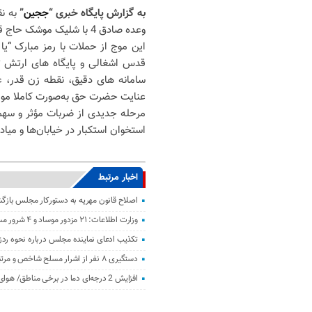
به گزارش پایگاه خبری “
ججین
”
به ن
وعده صادق 4 با شلیک موشک حاج قاسم اجرا شد.
این موج از حملات با رمز مبارک “ی
قدس اشغالی و پایگاه های ارتش تر
سامانه های دقیق، نقطه زن قدر، عم
عنایت حضرت حق به‌صورت کاملا موفق
مرحله جدیدی از ضربات مؤثر و سهم
استخوان استکبار در خیابان‌ها و می
اخبار مرتبط
اصلاح قانون مهریه به دستورکار مجلس باز
وزارت اطلاعات: ۲۱ مزدور موساد و ۴ شرور مسلح در کرمان بازداشت شدند
تکذیب ادعای نماینده مجلس درباره نحوه ردز
دستگیری ۸ نفر از اشرار مسلح شاخص و مرتبطین گروهک‌های تروریستی
افزایش 2 درجه‌ای دما در برخی مناطق/ هوای معتدل در نوار شمالی ایران