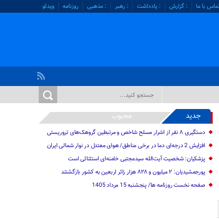
ماس با ما
: گزارش
: یادداشت
: رهبر
: مذهبی
روزنامه
ویدئو
جدید
محبوب
دستگیری ۸ نفر از اشرار مسلح شاخص و مرتبطین گروهک‌های تروریستی
افزایش 2 درجه‌ای دما در برخی مناطق/ هوای معتدل در نوار شمالی ایران
پزشکیان: شخصیت آیت‌الله سیدمجتبی خامنه‌ای استثنائی است
پورجمشیدیان: ۲ میلیون و ۸۲۸ هزار زائر اربعین به کشور بازگشتند
صفحه نخست روزنامه ها/ پنجشنبه 15 مرداد 1405