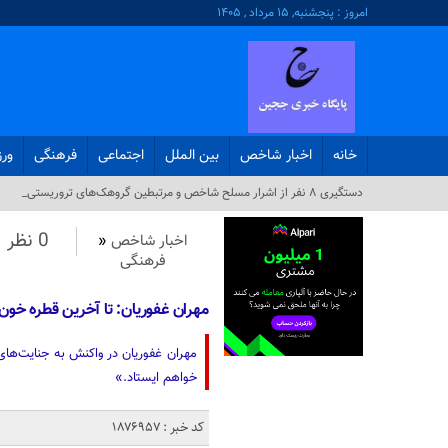
امروز : پنجشنبه, ۱۵ مرداد , ۱۴۰۵
خانه
اخبار شاخص
بین الملل
اجتماعی
فرهنگی
ور
دستگیری ۸ نفر از اشرار مسلح شاخص و مرتبطین گروهک‌های تروریستی_
0 نظر
اخبار شاخص
«
فرهنگی
مهران غفوریان: تا آخرین قطره خون 
مهران غفوریان در واکنش به جنایت‌های 
خواهم ایستاد.»
کد خبر : 1876957