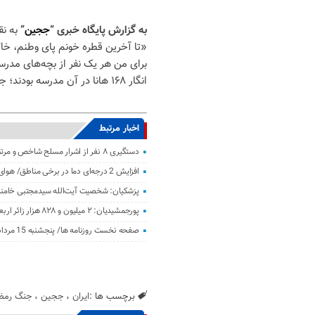
به گزارش پایگاه خبری “
ججین
”
به نق
«تا آخرین قطره خونم پای وطنم، خاک
برای من هر یک نفر از بچه‌های مدرس
انگار ۱۶۸ هانا در آن مدرسه بودند؛ جگرمان سوخت … و از خونشان نمی‌گذریم.»
اخبار مرتبط
دستگیری ۸ نفر از اشرار مسلح شاخص و مرتبطین گروهک‌های تروریستی
افزایش 2 درجه‌ای دما در برخی مناطق/ هوای معتدل در نوار شمالی ایران
پزشکیان: شخصیت آیت‌الله سیدمجتبی خامنه‌
پورجمشیدیان: ۲ میلیون و ۸۲۸ هزار زائر اربعین به کشور بازگشتند
صفحه نخست روزنامه ها/ پنجشنبه 15 مرداد 1405
برچسب ها :
ایران
،
ججین
،
جنگ رمض