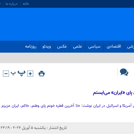
خانه
درباره ما
ت
زشی
اقتصادی
سیاسی
علمی
عکس
ویدئو
روزنامه
پای «ایران» می‌ایستم
آمریکا و اسرائیل در ایران نوشت: «تا آخرین قطره خونم پای وطنم، خاکم، ایران عزیزم
تاریخ انتشار : یکشنبه 5 آوریل 2026 - 23:19