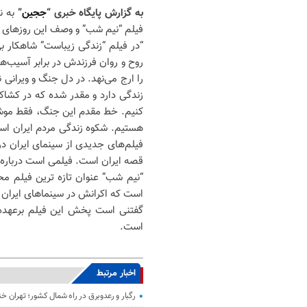
به گزارش پایگاه خبری “
ججین
”
به ن
فیلم “نیم شب” و وصف این روزهاى “ا
“در فیلم “زندگی زیباست” شاهکار بی‌
روح و روان فرزندش در برابر آسیب‌
را ارج می‌نهد. در دل جنگ و ویرانی 
زندگی دارد و مقدر شده که در کشا
کنیم. خط مقدم این جنگ، فقط موش
هستیم. شکوه زندگی مردم ایران است 
فیلم‌های جدیدی از سینمای ایران در
قصه ایران است. فیلمی است درباره‌ی
است که اکرانش در سینماهاى ایران از صبح چهارشنبه
گفتنى است پخش این فیلم برعهده 
است.
اخبار مرتبط
رگبار و رعدوبرق در راه شمال کشور؛ تهران خ