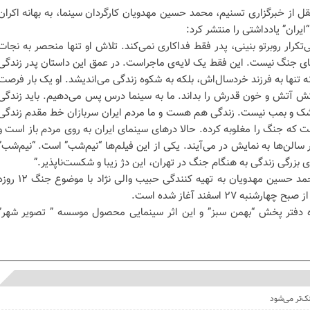
قل از خبرگزاری تسنیم، محمد حسین مهدویان کارگردان سینما، به بهانه اکران
یران” یادداشتى را منتشر کرد:
تکرار روبرتو بنینی، پدر فقط فداکاری نمی‌کند. تلاش او تنها منحصر به نجات
های جنگ نیست. این فقط یک لایه‌ی ماجراست. در عمق این داستان پدر زندگی
نه تنها به فرزند خردسال‌اش، بلکه به شکوه زندگی می‌‌اندیشد. او یک بار فرصت
کش آتش و خون قدرش را بداند. ما به سینما درس پس می‌دهیم. باید زندگی
ک و بمب نیست. زندگی هم هست و ما مردم ایران سربازان خط مقدم زندگی
که جنگ را مغلوبه کرده. حالا درهای سینمای ایران به روی مردم باز است‌ و
 سالن‌ها به نمایش در می‌آیند. یکی از این فیلم‌ها “نیم‌شب” است. “نیم‌شب”
 بزرگی زندگی به هنگام جنگ در تهران، این دژ زیبا و شکست‌ناپذیر.”
“نیم شب” عنوان تازه ترین فیلم محمد حسین مهدویان به تهیه کنندگى حبیب والى نژاد با موضوع 
 ٢٧ اسفند آغاز شده است.
دفتر پخش “بهمن سبز” و این اثر سینمایى محصول موسسه ” تصویر شهر”
نک‌تر می‌شود