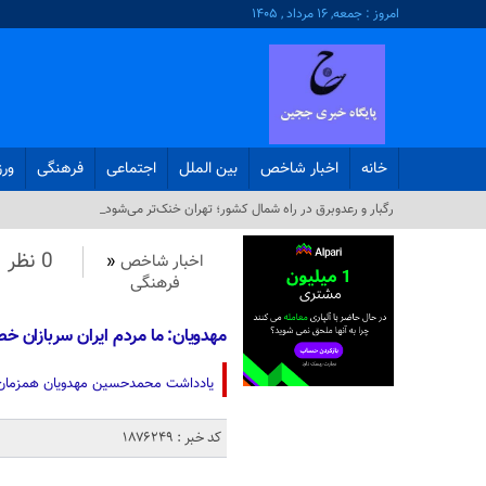
امروز : جمعه, ۱۶ مرداد , ۱۴۰۵
خانه
اخبار شاخص
بین الملل
اجتماعی
فرهنگی
ور
رگبار و رعدوبرق در راه شمال کشور؛ تهران خنک‌تر می‌شود_
0 نظر
اخبار شاخص
«
فرهنگی
مهدویان: ما مردم ایران سربازان 
یادداشت محمدحسین مهدویان همزمان ب
کد خبر : 1876249