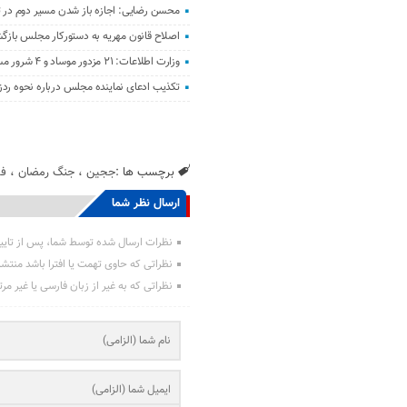
محسن رضایی: اجازه باز شدن مسیر دوم در تن
اصلاح قانون مهریه به دستورکار مجلس باز
وزارت اطلاعات: ۲۱ مزدور موساد و ۴ شرور مسلح در کرمان بازداشت شدند
تکذیب ادعای نماینده مجلس درباره نحوه ردز
برچسب ها :
ججین
،
جنگ رمضان
،
فی
ارسال نظر شما
نظرات ارسال شده توسط شما، پس از تایی
نظراتی که حاوی تهمت یا افترا باشد منتش
نظراتی که به غیر از زبان فارسی یا غیر مر