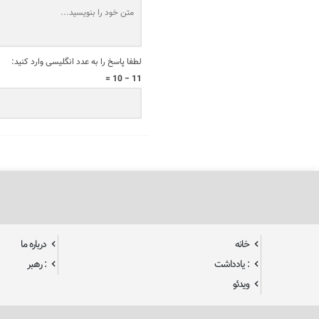
لطفا پاسخ را به عدد انگلیسی وارد کنید:
11 − 10 =
خانه
درباره ما
: یادداشت
: رهبر
ویدئو