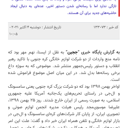
تازگی ندارد اما با رسانه‌ای شدن دستور اخیر، عده‌ای به دنبال ایجاد
حاشیه‌های جدید برای آن هستند.
کد خبر : 133073
تاریخ انتشار : دوشنبه 4 اکتبر 2021 -
10:05
به گزارش پایگاه خبری “
ججین
”
به نقل از ایسنا، نهم مهر بود که
نامه منع واردات از دو شرکت لوازم خانگی کره جنوبی با تاکید رهبر
انقلاب و دستور رئیس‌جمهور منتشر شد. موضوعی که به سوژه داغ
برخی رسانه‌ها بدل شد. در این میان اصل موضوع فراموش شده
است.
اواخر بهمن ۱۳۹۸ بود که دو شرکت بزرگ کره جنوبی یعنی سامسونگ
و ال‌جی در راستای تحریم‌های یک‌جانبه آمریکا علیه جمهوری
اسلامی، به صورت رسمی از ایران خارج شدند. روز ۲۵ بهمن ۱۳۹۸،
علیرضا موسوی‌مجد رئیس هیئت مدیره انجمن لوازم صوتی و
تصویری ایران، از پایان کار شرکت‌های کره‌ای سامسونگ و ال‌جی در
بازار لوازم خانگی و تلفن همراه ایران خبر داد و گفت: علت این امر
تحریم‌های آمریکا و همکاری نکردن شرکت‌های کره‌ای و تحویل