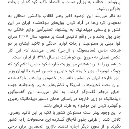
پی‌نوشتی خطاب به وزرای صمت و اقتصاد تاکید کرد که از واردات
جلوگیری شود.
به نظر می‌رسد این توصیه اخیر رهبر انقلاب واکنشی منطقی به
بدعهدی کره‌ای‌ها در آزاد کردن پول‌های بلوکه‌شده ایران در این
کشور و پاسخی دیپلماتیک به پیشنهاد تحقیرآمیز لوازم خانگی به
جای پول باشد و در واقع تاکیدی است بر مصوبه سال ۱۳۹۷ سران
قوا مبنی بر ممنوعیت واردات لوازم خانگی و تاکید ایشان بر دو
شرکت خاص (سامسونگ و ال‌جی) نشان می‌دهد که این کار
عکس‌العملی به خروج این دو شرکت در سال ۱۳۹۸ از ایران است.
در همین راستا روز هشتم مهر وزارت خارجه کره جنوبی اعلام کرد که
چونگ ایونیونگ وزیر خارجه کره جنوبی و حسین امیرعبداللهیان وزیر
امور خارجه ایران در تماس تلفنی در خصوص پول‌های بلوکه شده
ایران تحت تحریم‌های آمریکا و تلاش‌های جاری چندجانبه جهت
احیای برجام گفت‌وگو کردند. به نظر می‌رسد این گفت‌وگوی
دیپلماتیک دو وزیر خارجه در راستای همان دستور دیپلماتیک رهبری
و گوشزد کردن این موضوع به طرف کره‌ای باشد.
با این وجود بهتر است مسئولان کشور با تکیه بر این تاکید رهبری،
تلاش کنند از طرفی جلوی قاچاق گسترده این محصولات را به کشور
بگیرند و از سوی دیگر اجازه ندهند بازاری انحصاری برای برخی