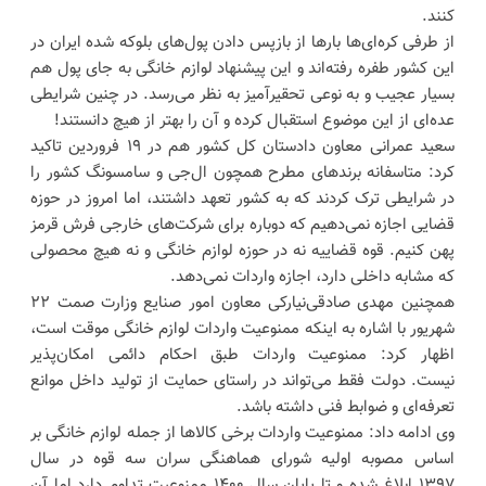
کنند.
از طرفی کره‌ای‌ها بارها از بازپس دادن پول‌های بلوکه شده ایران در
این کشور طفره رفته‌اند و این پیشنهاد لوازم خانگی به جای پول هم
بسیار عجیب و به نوعی تحقیرآمیز به نظر می‌رسد. در چنین شرایطی
عده‌ای از این موضوع استقبال کرده و آن را بهتر از هیچ دانستند!
سعید عمرانی معاون دادستان کل کشور هم در ۱۹ فروردین تاکید
کرد: متاسفانه برندهای مطرح همچون ال‌جی و سامسونگ کشور را
در شرایطی ترک کردند که به کشور تعهد داشتند، اما امروز در حوزه
قضایی اجازه نمی‌دهیم که دوباره برای شرکت‌های خارجی فرش قرمز
پهن کنیم. قوه قضاییه نه در حوزه لوازم خانگی و نه هیچ محصولی
که مشابه داخلی دارد، اجازه واردات نمی‌دهد.
همچنین مهدی صادقی‌نیارکی معاون امور صنایع وزارت صمت ۲۲
شهریور با اشاره به اینکه ممنوعیت واردات لوازم خانگی موقت است،
اظهار کرد: ممنوعیت واردات طبق احکام دائمی امکان‌پذیر
نیست. دولت فقط می‌تواند در راستای حمایت از تولید داخل موانع
تعرفه‌ای و ضوابط فنی داشته باشد.
وی ادامه داد: ممنوعیت واردات برخی کالاها از جمله لوازم خانگی بر
اساس مصوبه اولیه شورای هماهنگی سران سه قوه در سال
۱۳۹۷ ابلاغ شده و تا پایان سال ۱۴۰۰ ممنوعیت تداوم دارد اما آن