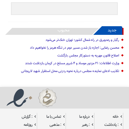
جدید
محبوب
رگبار و رعدوبرق در راه شمال کشور؛ تهران خنک‌تر می‌شود
محسن رضایی: اجازه باز شدن مسیر دوم در تنگه هرمز را نخواهیم داد
اصلاح قانون مهریه به دستورکار مجلس بازگشت
وزارت اطلاعات: ۲۱ مزدور موساد و ۴ شرور مسلح در کرمان بازداشت شدند
تکذیب ادعای نماینده مجلس درباره نحوه ردزنی محل استقرار شهید لاریجانی
خانه
درباره ما
تماس با ما
: گزارش
: یادداشت
: رهبر
: مذهبی
روزنامه