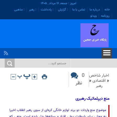
امروز : جمعه, ۱۶ مرداد , ۱۴۰۵
خانه
درباره ما
تماس با ما
: گزارش
: یادداشت
: رهبر
: مذهبی
روزنامه
ویدئو
0
اخبار شاخص
«
اقتصادی
«
نظر
رهبر
منع دیپلماتیک رهبری
موضوع منع واردات دو برند لوازم خانگی کره‌ای از سوی رهبر انقلاب اخیرا
به محلی برای شیطنت برخی افراد و رسانه‌ها بدل شده است. منعی که