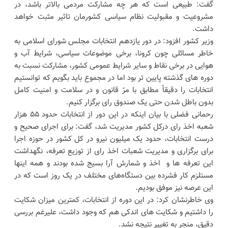
گفت: طبیعی است که هر چه مشارکت مردمی بالاتر باشد، در
مشروعیت و مقبولیت نظام سیاسی کشورمان تاثیر مثبت خواهد
داشت.
وزیر کشور افزود: در دور یازدهم انتخابات مجلس شورای اسلامی به
خاطر مسائلی چون کرونا، برخی موضوعات سیاسی، شرایط آب و
هوایی در برخی نقاط و سایر شرایط عمومی کشور، مشارکت نسبت به
دوره های گذشته پایین تر بود اما در مجموع باید بگویم که توانستیم
انتخابات را دقیقاً مطابق با مرّ قانون و در سلامت و امنیت کامل
بدون باطل شدن حتی یک صندوق رای برگزار کنیم.
رحمانی فضلی با بیان اینکه در این دور از انتخابات حدود ۵۵ هزار
شعبه اخذ رای درکل کشور مدیریت شد، گفت: برای اجرای صحیح و
درست انتخابات، حدود یک میلیون نیرو در کل کشور در حوزه اجرا
برای برگزاری و مدیریت شعبات اخذ رای از توزیع تعرفه، نگهداشت
این تعرفه ها و اخذ و شمارش آرا بسیج شده بودند و همه اینها
مستلزم کار فشرده بین دستگاه‌های مختلف در یک روز است که در
این عرصه نیز موفق بودیم.
وی خاطرنشان کرد: در این دوره از انتخابات، کمترین میزان شکایت
را داشتیم و شکایت های اندکی هم که وجود داشت، علیرغم بررسی
دقیق، منجر به تغییر نتیجه نشد.