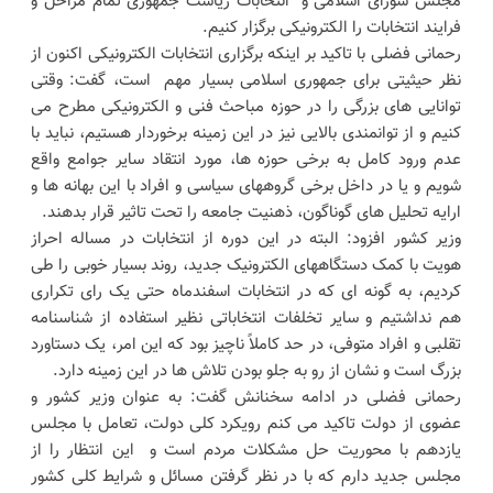
مجلس شورای اسلامی و انتخابات ریاست جمهوری تمام مراحل و
فرایند انتخابات را الکترونیکی برگزار کنیم.
رحمانی فضلی با تاکید بر اینکه برگزاری انتخابات الکترونیکی اکنون از
نظر حیثیتی برای جمهوری اسلامی بسیار مهم است، گفت: وقتی
توانایی های بزرگی را در حوزه مباحث فنی و الکترونیکی مطرح می
کنیم و از توانمندی بالایی نیز در این زمینه برخوردار هستیم، نباید با
عدم ورود کامل به برخی حوزه ها، مورد انتقاد سایر جوامع واقع
شویم و یا در داخل برخی گروههای سیاسی و افراد با این بهانه ها و
ارایه تحلیل های گوناگون، ذهنیت جامعه را تحت تاثیر قرار بدهند.
وزیر کشور افزود: البته در این دوره از انتخابات در مساله احراز
هویت با کمک دستگاههای الکترونیک جدید، روند بسیار خوبی را طی
کردیم، به گونه ای که در انتخابات اسفندماه حتی یک رای تکراری
هم نداشتیم و سایر تخلفات انتخاباتی نظیر استفاده از شناسنامه
تقلبی و افراد متوفی، در حد کاملاً ناچیز بود که این امر، یک دستاورد
بزرگ است و نشان از رو به جلو بودن تلاش ها در این زمینه دارد.
رحمانی فضلی در ادامه سخنانش گفت: به عنوان وزیر کشور و
عضوی از دولت تاکید می کنم رویکرد کلی دولت، تعامل با مجلس
یازدهم با محوریت حل مشکلات مردم است و این انتظار را از
مجلس جدید دارم که با در نظر گرفتن مسائل و شرایط کلی کشور