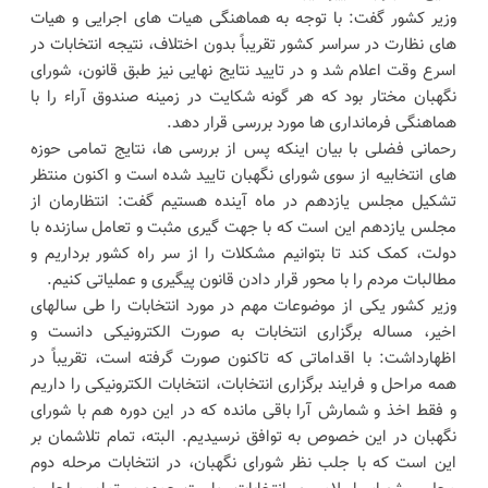
وزیر کشور گفت: با توجه به هماهنگی هیات های اجرایی و هیات
های نظارت در سراسر کشور تقریباً بدون اختلاف، نتیجه انتخابات در
اسرع وقت اعلام شد و در تایید نتایج نهایی نیز طبق قانون، شورای
نگهبان مختار بود که هر گونه شکایت در زمینه صندوق آراء را با
هماهنگی فرمانداری ها مورد بررسی قرار دهد.
رحمانی فضلی با بیان اینکه پس از بررسی ها، نتایج تمامی حوزه
های انتخابیه از سوی شورای نگهبان تایید شده است و اکنون منتظر
تشکیل مجلس یازدهم در ماه آینده هستیم گفت: انتظارمان از
مجلس یازدهم این است که با جهت گیری مثبت و تعامل سازنده با
دولت، کمک کند تا بتوانیم مشکلات را از سر راه کشور برداریم و
مطالبات مردم را با محور قرار دادن قانون پیگیری و عملیاتی کنیم.
وزیر کشور یکی از موضوعات مهم در مورد انتخابات را طی سالهای
اخیر، مساله برگزاری انتخابات به صورت الکترونیکی دانست و
اظهارداشت: با اقداماتی که تاکنون صورت گرفته است، تقریباً در
همه مراحل و فرایند برگزاری انتخابات، انتخابات الکترونیکی را داریم
و فقط اخذ و شمارش آرا باقی مانده که در این دوره هم با شورای
نگهبان در این خصوص به توافق نرسیدیم. البته، تمام تلاشمان بر
این است که با جلب نظر شورای نگهبان، در انتخابات مرحله دوم