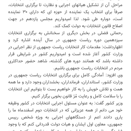
مراحل آن از تشکیل هیاتهای اجرایی و نظارت تا برگزاری انتخابات،
صرفاً برای انتخاب یک نماینده از حوزه ای که دارای ۳۰ نماینده
است، دوباره طی شود. لذا امیدواریم مجلس یازدهم در جهت
اصلاح قانون انتخابات به دولت کمک کند.
رحمانی فضلی در بخش دیگری از سخنانش به برگزاری انتخابات
سیزدهمین دوره ریاست جمهوری در سال آینده اشاره کرد و
اظهارداشت: مقدمات کار انتخابات ریاست جمهوری از نظر اجرایی در
وزارت کشور آغاز شده است و امیدواریم کشور در شرایطی قرار
داشته باشد که همانند دوره های گذشته، شاهد حضور حداکثری
مردم در انتخابات ریاست جمهوری باشیم.
وی افزود: آمادگی کامل برای برگزاری انتخابات ریاست جمهوری در
وزارت کشور، استانداران، فرمانداران، بخشداران وجود دارد و ما همه
همت و تلاش خویش را به کار خواهیم بست تا بتوانیم این انتخابات
را با سلامت کامل و رعایت مُرّ قانون بخوبی برگزار کنیم.
وزیر کشور گفت: به عنوان مسئول اجرایی انتخابات در کشور وظیفه
خود می دانم از همه عزیزانی که در انتخابات دوم اسفندماه ما را
یاری دادند اعم از دستگاههای اجرایی به ویژه شخص رییس
جمهوری، معاون اول ایشان و هیات دولت قدردانی کنم که با وجود