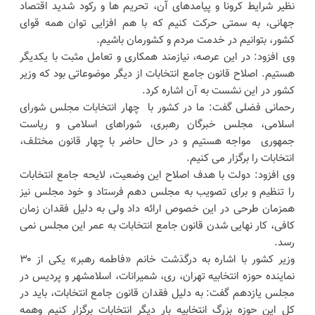
نظیر شرایط کرونا و پیامدهای آن، تحریم ها و رکود شدید اقتصاد
جهانی، به سمتی حرکت کنیم که با هم افزایی توان همه قوای
کشور، بتوانیم در خدمت مردم و کشورمان باشیم.
وی افزود: در این عرصه، نیازمند همکاری و تعامل مثبت با یکدیگر
هستیم. اصلاح قانون جامع انتخابات از دیگر موضوعاتی بود که وزیر
کشور در این نشست به آن اشاره کرد.
رحمانی فضلی گفت: ما در کشور با چهار انتخابات مجلس شورای
اسلامی، مجلس خبرگان رهبری، شوراهای اسلامی و ریاست
جمهوری مواجه هستیم و در حال حاضر با چهار قانون مختلف،
انتخابات را برگزار می کنیم.
وی افزود: دولت با هدف اصلاح این وضعیت، لایحه جامع انتخابات
را تنظیم و برای تصویب به مجلس دهم فرستاد و خود مجلس نیز
همزمان طرحی در این خصوص ارائه داد ولی به دلیل فقدان زمان
کافی، کار نهایی شدن قانون جامع انتخابات به عمر این مجلس نمی
رسد.
وزیر کشور با اشاره به درگذشت خانم «فاطمه رهبر» یکی از ۳۰
نماینده حوزه انتخابیه تهران، ری، شمیرانات، اسلامشهر و پردیس در
مجلس یازدهم گفت: به دلیل فقدان قانون جامع انتخابات، باید در
کل این حوزه بزرگ انتخابیه بار دیگر انتخابات برگزار کنیم وهمه