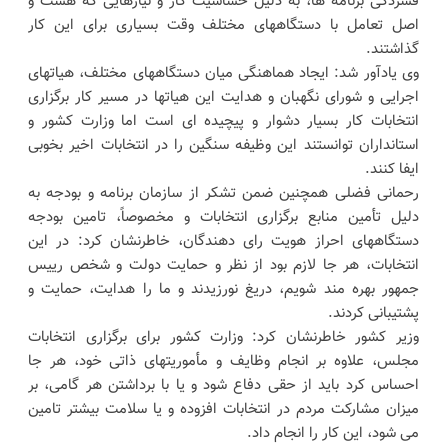
فشردگی برنامه ها، به دلیل حساسیت کار و نیازهایی که هست و
اصل تعامل با دستگاههای مختلف وقت بسیاری برای این کار
گذاشتند.
وی یادآور شد: ایجاد هماهنگی میان دستگاههای مختلف، هیاتهای
اجرایی و شورای نگهبان و هدایت این هیاتها در مسیر کار برگزاری
انتخابات کار بسیار دشوار و پیچیده ای است اما وزارت کشور و
استانداران توانستند این وظیفه سنگین را در انتخابات اخیر بخوبی
ایفا کنند.
رحمانی فضلی همچنین ضمن تشکر از سازمان برنامه و بودجه به
دلیل تأمین منابع برگزاری انتخابات و مخصوصاً، تامین بودجه
دستگاههای احراز هویت رای دهندگان، خاطرنشان کرد: در این
انتخابات، هر جا لازم بود از نظر و حمایت دولت و شخص رییس
جمهور بهره مند شویم، دریغ نورزیدند و ما را هدایت، حمایت و
پشتیبانی کردند.
وزیر کشور خاطرنشان کرد: وزارت کشور برای برگزاری انتخابات
مجلس، علاوه بر انجام وظایف و مأموریتهای ذاتی خود، هر جا
احساس کرد باید از حقی دفاع شود و یا با برداشتن هر گامی، بر
میزان مشارکت مردم در انتخابات افزوده و یا سلامت بیشتر تامین
می شود، این کار را انجام داد.