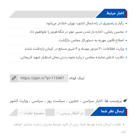
اخبار مرتبط
رگبار و رعدوبرق در راه شمال کشور؛ تهران خنک‌تر می‌شود
محسن رضایی: اجازه باز شدن مسیر دوم در تنگه هرمز را نخواهیم داد
اصلاح قانون مهریه به دستورکار مجلس بازگشت
وزارت اطلاعات: ۲۱ مزدور موساد و ۴ شرور مسلح در کرمان بازداشت شدند
تکذیب ادعای نماینده مجلس درباره نحوه ردزنی محل استقرار شهید لاریجانی
لینک کوتاه
برچسب ها :
اخبار سیاسی
،
ججین
،
سیاست روز
،
سیاسی
،
وزارت کشور
ارسال نظر شما
انتشار یافته : 0
در انتظار بررسی : 0
مجموع نظرات : 0
نظرات ارسال شده توسط شما، پس از تایید توسط مدیران سایت منتشر خواهد
شد.