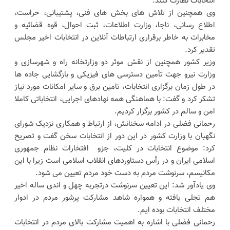
انتخابات نظارت کنند.
وی همچنین از تلاش های بخش های فنی، پشتیبانی، حراست،
اطلاع رسانی، ناجا، وزارت اطلاعات، ثبت احوال، قوه قضائیه و
مخابرات به خاطر برقراری ارتباطات‌ آنلاین در انتخابات اخیر مجلس
تقدیر کرد.
وزیر کشور همچنین از نقش موثر دو وزارتخانه راه و شهرسازی و
وزارت نیرو جهت تأمین دسترسی های فیزیکی و بازگشایی جاده ها
در طول زمان برگزاری انتخابات، تامین برق و سایر امکانات مورد نیاز
تشکر کرد و گفت: با هماهنگی همه نهادهای اجرایی، انتخاباتی کاملا
امن و سالم در کشور برگزار کردیم.
رحمانی فضلی در ادامه سخنانش، از ارتباط و همکاری نزدیک شورای
نگهبان با وزارت کشور در این دور از انتخابات سخن گفت و تصریح
کرد: موضوع انتخابات در کلیت، جزو افتخارات نظام جمهوری
اسلامی ایران و در رأس دستاوردهای انقلاب اسلامی است زیرا با این
مکانیسم، سرنوشت مردم به دست خود مردم تعیین می شود.
وی یادآور شد: این تعیین سرنوشت درتجربه چهل و اندی ساله اخیر
هم تجلی یافته و همواره شاهد مشارکت پرشور مردم در ادوار
مختلف انتخابات بوده ایم.
رحمانی فضلی با اشاره به اهمیت مشارکت بالای مردم در انتخابات