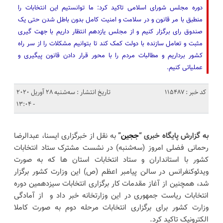
دوره مجلس شورای اسلامی تاکید کرد: ما توانستیم این انتخابات را
منطبق با مر قانون و در سلامت و امنیت کامل بدون باطل شدن حتی یک
صندوق رای برگزار کنیم و از مجلس یازدهم انتظار داریم با جهت گیری
مثبت و تعامل سازنده با دولت کمک کند تا بتوانیم مشکلات را از سر راه
کشور برداریم و مطالبات مردم را با محور قرار دادن قانون پیگیری و
عملیاتی کنیم.
کد خبر : 115487
تاریخ انتشار : سه‌شنبه 28 آوریل 2020
- 13:04
به گزارش پایگاه خبری “
ججین
”
به نقل از خبرگزاری ایسنا، عبدالرضا
رحمانی فضلی امروز (سه‌شنبه) در نشست مشترک ستاد انتخابات
کشور با استانداران و ستاد انتخابات استان ها که به صورت
ویدئوکنفرانس در سالن پیامبر اعظم (ص) این وزارت کشور برگزار
شد، همچنین از آغاز مقدمات کار برگزاری انتخابات سیزدهمین دوره
انتخابات ریاست جمهوری در این وزارتخانه خبر داد و از آمادگی
وزارت کشور برای برگزاری انتخابات مرحله دوم به صورت کاملا
الکترونیک تاکید کرد.