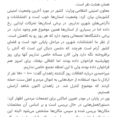
همان هشت نفر است.
معاون امنیتی انتظامی وزارت کشور در مورد آخرین وضعیت امنیتی
کشورمان بیان کرد: وضعیت استان‌ها خوب است و اغتشاشات و
ناآرامی‌های شهری نداریم. در برخی استان‌ها تحرکات ایذایی رخ
داده اما در بسیاری از استان‌ها همین موضوع هم وجود ندارد. در
برخی دانشگاه‌ها تجمعاتی وجود دارد که هر روز رو به کاهش است.
از نظر ما اغتشاشات شهری در مراحل پایانی خود است و فضای
کشور آرام است هرچند که دشمن دنبال این است که آتش را
برافروخته نگه دارد ولی الان مساله خاصی نداریم آنها برای روز
چهارشنبه فراخوان داده بودند اما اتفاقی نیفتاد. برای امروز هم
فراخوان داده بودند ولی تا این لحظه تجمع خاصی نداریم.
میراحمدی درباره اتفاقات روز گذشته زاهدان گفت: ۱۰۰ – ۱۵۰ نفر از
اراذل با سوء استفاده از حرف‌هایی به اموال مردم و اهل سنت حمله
کردند که موضوع کنترل شد. در زاهدان اکنون شاهد آرامش
هستیم.
وی در پایان در مودر تعیین اماکنی برای تجمعات مردمی اظهار کرد:
دستورالعمل‌هایی در حال بررسی است و بر اساس آن مختصات
مکان‌ها بررسی شده و سپس مکان‌ها مشخص می‌شود البته این