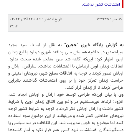
اغتشاشات کشور نداشت.
کد خبر : 142935
تاریخ انتشار : شنبه 22 اکتبر 2022 -
12:16
به گزارش پایگاه خبری “
ججین
”
به نقل از ایسنا، سید مجید
میراحمدی در حاشیه همایش ملی پدافند شهری درباره وقایع زندان
اوین اظهار کرد: این‌که گفته شد مین منفجر شده صحت ندارد.
اتفاقات زندان اوین ارتباطی با اغتشاشات نداشت. سارقین، اراذل و
اوباش تصور کردند با توجه به اتفاقات سطح شهر، نیروهای امنیتی و
حراست زندان تمرکز خود را بر روی اغتشاشات گذاشتند بنابراین
طراحی کردند تا از زندان فرار کنند.
وی با بیان این‌که طراحی توسط خود اراذل و اوباش انجام شد،
افزود: ارتباط غیرمستقیم در واقع بین اتفاق زندان اوین با شرایط
کشور داشت و اراذل اوباش فکر کردند با توجه به شرایط کشور توجه
نیروهای حفاظتی کمتر شده و می‌توانند از این موضوع سوء استفاده
کنند اما موضوع به خوبی مدیریت شد. این اتفاقات در بند سیاسی یا
دستگیرشدگان اغتشاشات نبود کسی هم فرار نکرد و آمار کشته‌ها