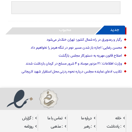
جدید
محبوب
رگبار و رعدوبرق در راه شمال کشور؛ تهران خنک‌تر می‌شود
محسن رضایی: اجازه باز شدن مسیر دوم در تنگه هرمز را نخواهیم داد
اصلاح قانون مهریه به دستورکار مجلس بازگشت
وزارت اطلاعات: ۲۱ مزدور موساد و ۴ شرور مسلح در کرمان بازداشت شدند
تکذیب ادعای نماینده مجلس درباره نحوه ردزنی محل استقرار شهید لاریجانی
خانه
درباره ما
تماس با ما
: گزارش
: یادداشت
: رهبر
: مذهبی
روزنامه