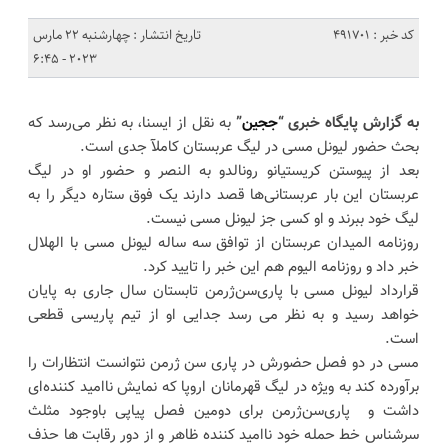
کد خبر : 491701
تاریخ انتشار : چهارشنبه 22 مارس
2023 - 6:45
به گزارش پایگاه خبری “
ججین
”
به نقل از ایسنا، به نظر می‌رسد که
بحث حضور لیونل مسی در لیگ عربستان کاملآ جدی است.
بعد از پیوستن کریستیانو رونالدو به النصر ‌و حضور او در لیگ
عربستان این بار عربستانی‌ها قصد دارند یک فوق ستاره دیگر را به
لیگ خود ببرند و او کسی جز لیونل مسی نیست.
روزنامه المیدان عربستان از توافق سه ساله لیونل مسی با الهلال
خبر داد و روزنامه الیوم هم این خبر را تایید کرد.
قرارداد لیونل مسی با پاری‌سن‌ژرمن تابستان سال جاری به پایان
خواهد رسید و به نظر می رسد جدایی او از تیم پاریسی قطعی
است.
مسی در دو فصل حضورش در پاری سن ژرمن نتوانست انتظارات را
برآورده کند به ویژه در لیگ قهرمانان اروپا که نمایش ناامید کننده‌ای
داشت ‌و پاری‌سن‌ژرمن برای دومین فصل پیاپی باوجود مثلث
سرشناس خط حمله خود ناامید کننده ظاهر و از دور رقابت ها حذف