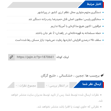
اخبار مرتبط
دستگیری متهم متواری مخل نظام ارزی کشور در پیرانشهر
سخنگوی پلیس: مظنون اصلی قتل حمیدرضا رجب‌زاده دستگیر شد
عراقچی: اکنون هیچ مذاکره‌ای با آمریکا نداریم
حمله مسلحانه به قهوه‌خانه‌ای در زاهدان؛ 2 نفر جان باختند
سقف ۲۵ درصدی افزایش اجاره‌بها رعایت نمی‌شود؛ بازار مسکن رها شده است
لینک کوتاه
برچسب ها :
ججین
،
خشکسالی
،
خلیج گرگان
ارسال نظر شما
انتشار یافته : 0
در انتظار بررسی : 0
مجموع نظرات : 0
نظرات ارسال شده توسط شما، پس از تایید توسط مدیران سایت منتشر خواهد
شد.
نظراتی که حاوی تهمت یا افترا باشد منتشر نخواهد شد.