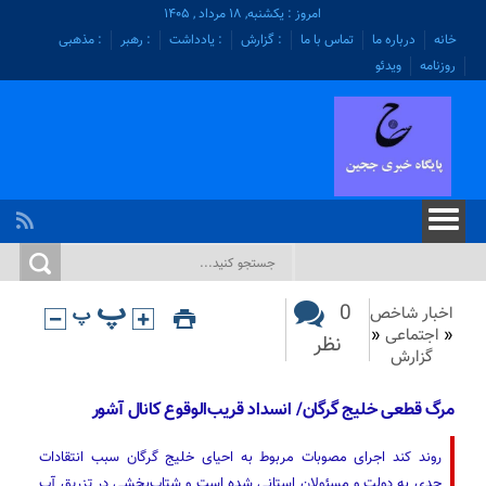
امروز : یکشنبه, ۱۸ مرداد , ۱۴۰۵
خانه
درباره ما
تماس با ما
: گزارش
: یادداشت
: رهبر
: مذهبی
روزنامه
ویدئو
0
اخبار شاخص
«
اجتماعی
«
نظر
گزارش
مرگ قطعی ‌خلیج گرگان/ انسداد قریب‌الوقوع کانال آشور
روند کند اجرای مصوبات مربوط به احیای خلیج گرگان سبب انتقادات
جدی به دولت و مسئولان استانی شده است و شتاب‌بخشی در تزریق آب