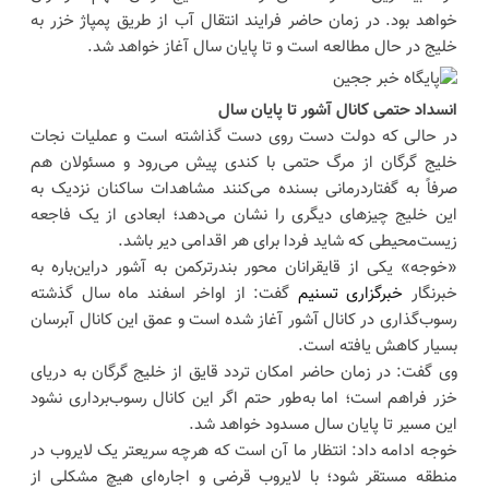
خواهد بود. در زمان حاضر فرایند انتقال آب از طریق پمپاژ خزر به
خلیج در حال مطالعه است و تا پایان سال آغاز خواهد شد.
انسداد حتمی کانال آشور تا پایان سال
در حالی که دولت دست روی دست گذاشته است و عملیات نجات
خلیج گرگان از مرگ حتمی با کندی پیش می‌رود و مسئولان هم
صرفاً به گفتاردرمانی بسنده می‌کنند مشاهدات ساکنان نزدیک به
این خلیج چیزهای دیگری را نشان می‌دهد؛ ابعادی از یک فاجعه
زیست‌محیطی که شاید فردا برای هر اقدامی دیر باشد.
«خوجه» یکی از قایقرانان محور بندرترکمن به آشور دراین‌باره به
خبرنگار
خبرگزاری تسنیم
گفت: از اواخر اسفند ماه سال گذشته
رسوب‌گذاری در کانال آشور آغاز شده است و عمق این کانال آبرسان
بسیار کاهش یافته است.
وی گفت: در زمان حاضر امکان تردد قایق از خلیج گرگان به دریای
خزر فراهم است؛ اما به‌طور حتم اگر این کانال رسوب‌برداری نشود
این مسیر تا پایان سال مسدود خواهد شد.
خوجه ادامه داد: انتظار ما آن است که هرچه سریعتر یک لایروب در
منطقه مستقر شود؛ با لایروب قرضی و اجاره‌ای هیچ مشکلی از