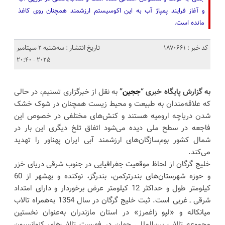
و آغاز فرایند پمپاژ آب به این اکوسیستم ارزشمند همچنان روی کاغذ
مانده است.
کد خبر : 1870661
تاریخ انتشار : سه‌شنبه 2 سپتامبر
2025 - 20:40
به گزارش پایگاه خبری “
ججین
”
به نقل از خبرگزاری تسنیم، در حالی
که علاقه‌مندان به طبیعت و محیط زیست همچنان در شوک خشک
شدن دریاچه ارومیه هستند و کنش‌های مختلفی در خصوص این
فاجعه در سطح ملی دیده می‌شود اتفاق تلخ دیگری این بار در
شمال کشور بوم‌سازگان‌های ارزشمند آبی ایران پهناور را تهدید
می‌کند.
خلیج گرگان از لحاظ موقعیت جغرافیایی در جنوب شرقی دریای خزر
و حوزه شهرستان‌های بندرترکمن، بندرگز، نوکنده و بهشهر از 60
کیلومتر طول و حداکثر 12 کیلومتر عرض برخوردار و دارای امتداد
شرقی ـ غربی است. ثبت خلیج گرگان در سال 1354 به‌همراه تالاب
میانکاله و «لپو زاغمرز» در استان مازندران به‌‌عنوان نخستین
مجموعه تالاب بین‌المللی جهان در فهرست تالاب‌های کنوانسیون