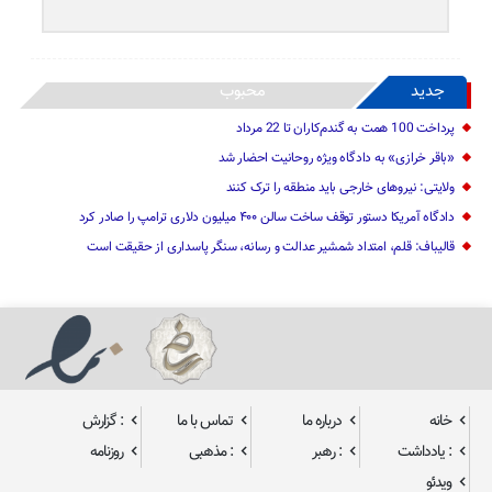
جدید
محبوب
پرداخت 100 همت به گندم‌کاران تا 22 مرداد
«باقر خرازی» به دادگاه ویژه روحانیت احضار شد
ولایتی: نیرو‌های خارجی باید منطقه را ترک کنند
دادگاه آمریکا دستور توقف ساخت سالن ۴۰۰ میلیون دلاری ترامپ را صادر کرد
قالیباف: قلم، امتداد شمشیر عدالت و رسانه، سنگر پاسداری از حقیقت است
خانه
درباره ما
تماس با ما
: گزارش
: یادداشت
: رهبر
: مذهبی
روزنامه
ویدئو