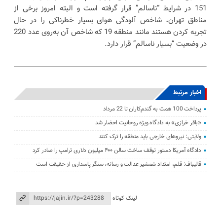
151 در شرایط “ناسالم” قرار گرفته است و البته امروز برخی از
مناطق تهران، شاخص آلودگی هوای بسیار خطرناکی را در حال
تجربه کردن هستند مانند منطقه 19 که شاخص آن به‌روی عدد 220
در وضعیت “بسیار ناسالم” قرار دارد.
اخبار مرتبط
پرداخت 100 همت به گندم‌کاران تا 22 مرداد
«باقر خرازی» به دادگاه ویژه روحانیت احضار شد
ولایتی: نیرو‌های خارجی باید منطقه را ترک کنند
دادگاه آمریکا دستور توقف ساخت سالن ۴۰۰ میلیون دلاری ترامپ را صادر کرد
قالیباف: قلم، امتداد شمشیر عدالت و رسانه، سنگر پاسداری از حقیقت است
لینک کوتاه