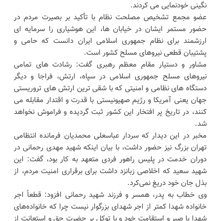
نگینی خودنمایی می کردند.
عضو مجمع تشخیص مصلحت نظام با تأکید بر بصیرت مردم در
حضور مستمر ایشان در خیابان ها، این هوشیاری را سرمایه ای
ارزشمند برای نظام جمهوری اسلامی ایران دانست که حامی و
پشتیبان قطعی نیروهای مسلح کشور است.
مشاور و دستیار مقام معظم رهبری گفت: رشادت های تمامی
نیروهای مسلح جمهوری اسلامی در سپاه، ارتش، فراجا و دیگر
دستگاه های نظامی و امنیتی که با شقی ترین ارتش های تروریستی
جهان یعنی آمریکا و رژیم صهیونیستی با قدرت و اقتدار مقابله می
کنند، در تاریخ پر افتخار این کشور ثبت گردیده و فراموش نخواهد
شد.
مخبر در این دیدار که سردار عباسعلی محمدیان فرمانده انتظامی
تهران بزرگ نیز حضور داشت، با بیان اینکه شهید مهدی رحمانی در
دوران خدمت در پلیس راهور فردی متعهد به کار بود، گفت: این
شهید سعید که اخلاصی زبانزد داشت برای برقراری امنیت مردم، از
بذل جان خود دریغ نمی‌کرد.
وی خطاب به پدر، همسر و فرزند شهید رحمانی افزود: قطعاً اجر
خانواده شهدا کمتر از اجر شهدای بزرگوار نیست چرا که خانواده‌های
شهدا با صبر و استقامت خود و با توکل بر حضرت حق و استعانت از