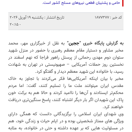
حامی و پشتیبان قطعی نیروهای مسلح کشور است.
کد خبر : 1877377
تاریخ انتشار : یکشنبه 19 آوریل 2026
- 20:15
به گزارش پایگاه خبری “
ججین
”
به نقل از خبرگزاری مهر، محمد
مخبر مشاور و دستیار مقام معظم رهبری با حضور در منزل شهید
ستوان دوم مهدی رحمانی از پرسنل راهور فراجا که نهم اسفند در
نخستین روز حملات آمریکایی – صهیونیستی در تهران به شهادت
رسید، با خانواده این شهید معظم دیدار و گفتگو کرد.
مخبر با بیان اینکه آمریکایی‌ها فکر می‌کردند با تجاوز به خاک
مقدس ایران میتوانند ملت ما را تسلیم کنند، گفت: اما مردم
محکم‌تر ایستادند و آن‌ها را ناامید کردند و حالا هم به برکت خون
پاک این شهیدان اگر بار دیگر اشتباه کنند، پاسخ سنگین‌تری دریافت
خواهند کرد.
وی شهدای ایران اسلامی را برگزیدگانی دانست که همگی دارای
ویژگی های ممتاز شخصیتی بوده و در ایام حیات و زندگی خود، هم
در مسئولیت هایی که بر عهده داشته و حتی در خانواده، به مثابه