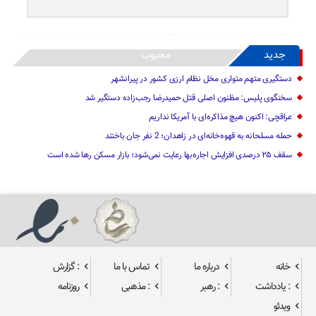
جدید
محبوب
دستگیری متهم متواری مخل نظام ارزی کشور در پیرانشهر
سخنگوی پلیس: مظنون اصلی قتل حمیدرضا رجب‌زاده دستگیر شد
عراقچی: اکنون هیچ مذاکره‌ای با آمریکا نداریم
حمله مسلحانه به قهوه‌خانه‌ای در زاهدان؛ 2 نفر جان باختند
سقف ۲۵ درصدی افزایش اجاره‌بها رعایت نمی‌شود؛ بازار مسکن رها شده است
خانه
درباره ما
تماس با ما
: گزارش
: یادداشت
: رهبر
: مذهبی
روزنامه
ویدئو