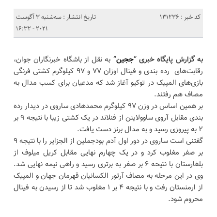
کد خبر : 131236
تاریخ انتشار : سه‌شنبه 3 آگوست
2021 - 16:32
به گزارش پایگاه خبری “
ججین
”
به نقل از باشگاه خبرنگاران جوان،
رقابت‌های رده بندی و فینال اوزان ۷۷ و ۹۷ کیلوگرم کشتی فرنگی
بازی‌های المپیک در توکیو آغاز شد که مدعیان برای کسب مدال به
مصاف هم رفتند.
بر همین اساس در وزن ۹۷ کیلوگرم محمدهادی ساروی در دیدار رده
بندی مقابل آروی ساوولاینن از فنلاند در یک کشتی زیبا با نتیجه ۹ بر
۲ به پیروزی رسید و به مدال برنز دست یافت.
گفتنی است ساروی در دور اول آدم بودجملین از الجزایر را با نتیجه ۹
بر صفر مغلوب کرد و در یک چهارم نهایی مقابل کریل میلوف از
بلغارستان با نتیحه ۶ بر صفر به برتری رسید و راهی نیمه نهایی شد.
وی در این مرحله به مصاف آرتور الکسانیان قهرمان جهان و المپیک
از ارمنستان رفت و با نتیجه ۴ بر ۱ مغلوب شد تا از رسیدن به فینال
محروم شود.