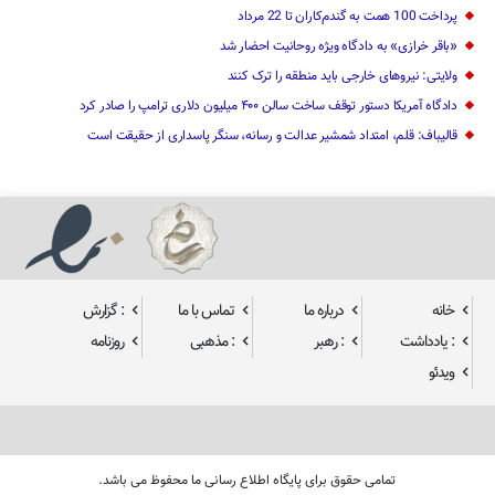
پرداخت 100 همت به گندم‌کاران تا 22 مرداد
«باقر خرازی» به دادگاه ویژه روحانیت احضار شد
ولایتی: نیرو‌های خارجی باید منطقه را ترک کنند
دادگاه آمریکا دستور توقف ساخت سالن ۴۰۰ میلیون دلاری ترامپ را صادر کرد
قالیباف: قلم، امتداد شمشیر عدالت و رسانه، سنگر پاسداری از حقیقت است
خانه
درباره ما
تماس با ما
: گزارش
: یادداشت
: رهبر
: مذهبی
روزنامه
ویدئو
تمامی حقوق برای پایگاه اطلاع رسانی ما محفوظ می باشد.