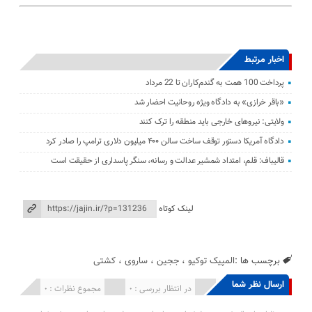
اخبار مرتبط
پرداخت 100 همت به گندم‌کاران تا 22 مرداد
«باقر خرازی» به دادگاه ویژه روحانیت احضار شد
ولایتی: نیرو‌های خارجی باید منطقه را ترک کنند
دادگاه آمریکا دستور توقف ساخت سالن ۴۰۰ میلیون دلاری ترامپ را صادر کرد
قالیباف: قلم، امتداد شمشیر عدالت و رسانه، سنگر پاسداری از حقیقت است
لینک کوتاه
برچسب ها :
المپیک توکیو
،
ججین
،
ساروی
،
کشتی
ارسال نظر شما
انتشار یافته : 0
در انتظار بررسی : 0
مجموع نظرات : 0