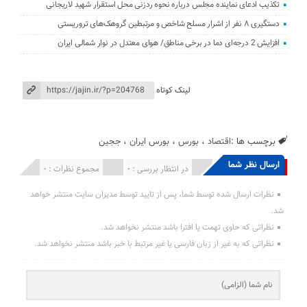
تکذیب ادعای نماینده مجلس درباره نحوه ردزنی محل استقرار شهید لاریجانی
دستگیری ۸ نفر از اشرار مسلح شاخص و مرتبطین گروهک‌های تروریستی
افزایش 2 درجه‌ای دما در برخی مناطق/ هوای معتدل در نوار شمالی ایران
لینک کوتاه
برچسب ها :
اقتصاد
،
بورس
،
بورس ایران
،
ججین
ارسال نظر شما
انتشار یافته : 0
در انتظار بررسی : 0
مجموع نظرات : 0
نظرات ارسال شده توسط شما، پس از تایید توسط مدیران سایت منتشر خواهد
شد.
نظراتی که حاوی تهمت یا افترا باشد منتشر نخواهد شد.
نظراتی که به غیر از زبان فارسی یا غیر مرتبط با خبر باشد منتشر نخواهد شد.