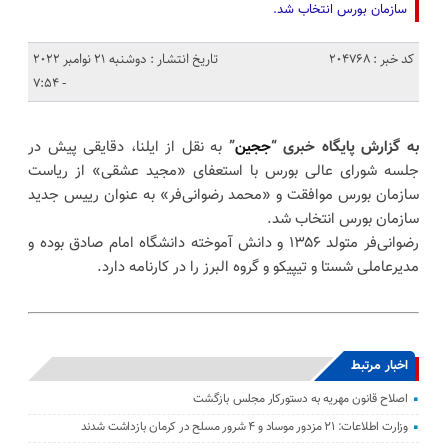
سازمان بورس انتخاب شد.
کد خبر : 204768
تاریخ انتشار : دوشنبه 21 نوامبر 2022
- 7:54
به گزارش پایگاه خبری “
ججین
”
به نقل از ایلنا، دقایقی پیش در
جلسه شورای عالی بورس با استعفای «مجید عشقی» از ریاست
سازمان بورس موافقت و «محمد رضوانی‌فر» به عنوان رییس جدید
سازمان بورس انتخاب شد.
رضوانی‌فر متولد ۱۳۵۶ و دانش آموخته دانشگاه امام صادق بوده و
مدیرعاملی شستا و تیپیکو و گروه البرز را در کارنامه دارد.
اخبار مرتبط
اصلاح قانون مهریه به دستورکار مجلس بازگشت
وزارت اطلاعات: ۲۱ مزدور موساد و ۴ شرور مسلح در کرمان بازداشت شدند