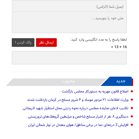
لطفا پاسخ را به عدد انگلیسی وارد کنید:
ارسال نظر
پاک کردن !
16 + 13 =
جدید
محبوب
اصلاح قانون مهریه به دستورکار مجلس بازگشت
وزارت اطلاعات: ۲۱ مزدور موساد و ۴ شرور مسلح در کرمان بازداشت شدند
تکذیب ادعای نماینده مجلس درباره نحوه ردزنی محل استقرار شهید لاریجانی
دستگیری ۸ نفر از اشرار مسلح شاخص و مرتبطین گروهک‌های تروریستی
افزایش 2 درجه‌ای دما در برخی مناطق/ هوای معتدل در نوار شمالی ایران