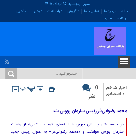
امروز : پنجشنبه, ۱۵ مرداد , ۱۴۰۵
خانه
درباره ما
تماس با ما
: گزارش
: یادداشت
: رهبر
: مذهبی
روزنامه
ویدئو
0
اخبار شاخص
«
اقتصادی
نظر
محمد رضوانی‌فر رئیس سازمان بورس شد
در جلسه شورای عالی بورس با استعفای «مجید عشقی» از ریاست
سازمان بورس موافقت و «محمد رضوانی‌فر» به عنوان رییس جدید