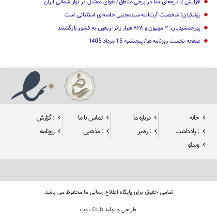
افزایش 2 درجه‌ای دما در برخی مناطق/ هوای معتدل در نوار شمالی ایران
پزشکیان: شخصیت آیت‌الله سیدمجتبی خامنه‌ای استثنائی است
پورجمشیدیان: ۲ میلیون و ۸۲۸ هزار زائر اربعین به کشور بازگشتند
صفحه نخست روزنامه ها/ پنجشنبه 15 مرداد 1405
خانه
درباره ما
تماس با ما
: گزارش
: یادداشت
: رهبر
: مذهبی
روزنامه
ویدئو
تمامی حقوق برای پایگاه اطلاع رسانی ما محفوظ می باشد.
طراحی و تولید
تابناک وب