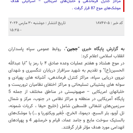
مراکز کنترل فرماندهی و خلبان‌های امریکایی – اسرائیلی هدف
موشک‌های موج 87 قرار گرفت .
کد خبر : 1876705
تاریخ انتشار : دوشنبه 30 مارس 2026
- 15:25
به گزارش پایگاه خبری “
ججین
“
، روابط عمومی سپاه پاسداران
انقلاب اسلامی اعلام کرد:
در موج هشتاد و هفتم عملیات وعده صادق ۴ با رمز یا “ابا عبدالله
الحسین(ع)” و تقدیم به شهید سرافراز دریابان تنگسیری و شهدای
نیروی دریایی سپاه، مراکز کنترل فرماندهی، آشیانه های پهپادی و
سوله های پشتیبانی تسلیحاتی و مراکز اختفای نظامیان تروریست و
خلبانهای امریکایی – صهیونیستی در مناطق مختلف از جمله 5
پایگاه آمریکایی در منطقه و مراکز نظامی در جنوب، مرکز و شمال
سرزمین‌های اشغالی فلسطین شامل (خلیج حیفا ، کریات شمونه،
تل آویو، بئر السبع، دیمونا، الخرج، جُفیر ویکتوریا و …) با موشک‌های
بالستیک سوخت مایع و جامد عماد، قیام و خرمشهر 4 و پهپادهای
انهدامی مورد هدف مؤثر قرار گرفتند.