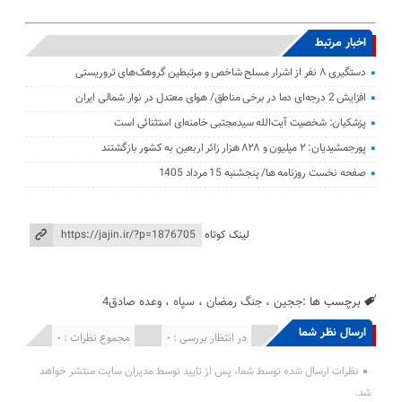
اخبار مرتبط
دستگیری ۸ نفر از اشرار مسلح شاخص و مرتبطین گروهک‌های تروریستی
افزایش 2 درجه‌ای دما در برخی مناطق/ هوای معتدل در نوار شمالی ایران
پزشکیان: شخصیت آیت‌الله سیدمجتبی خامنه‌ای استثنائی است
پورجمشیدیان: ۲ میلیون و ۸۲۸ هزار زائر اربعین به کشور بازگشتند
صفحه نخست روزنامه ها/ پنجشنبه 15 مرداد 1405
لینک کوتاه
برچسب ها :
ججین
،
جنگ رمضان
،
سپاه
،
وعده صادق4
ارسال نظر شما
انتشار یافته : 0
در انتظار بررسی : 0
مجموع نظرات : 0
نظرات ارسال شده توسط شما، پس از تایید توسط مدیران سایت منتشر خواهد
شد.