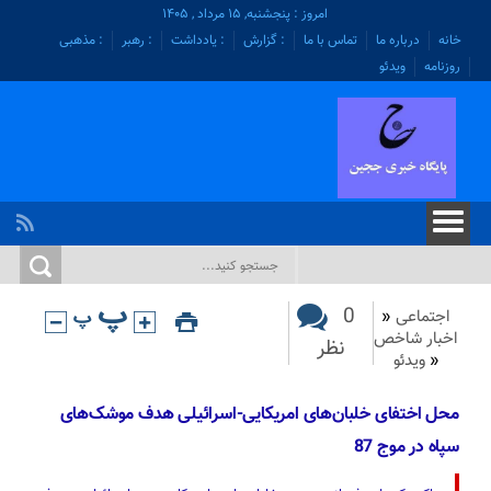
امروز : پنجشنبه, ۱۵ مرداد , ۱۴۰۵
خانه
درباره ما
تماس با ما
: گزارش
: یادداشت
: رهبر
: مذهبی
روزنامه
ویدئو
0
اجتماعی
«
اخبار شاخص
نظر
«
ویدئو
محل اختفای خلبان‌های امریکایی-اسرائیلی هدف موشک‌های
سپاه در موج 87