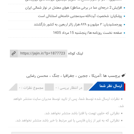
افزایش 2 درجه‌ای دما در برخی مناطق/ هوای معتدل در نوار شمالی ایران
پزشکیان: شخصیت آیت‌الله سیدمجتبی خامنه‌ای استثنائی است
پورجمشیدیان: ۲ میلیون و ۸۲۸ هزار زائر اربعین به کشور بازگشتند
صفحه نخست روزنامه ها/ پنجشنبه 15 مرداد 1405
لینک کوتاه
برچسب ها :
آمریکا
،
ججین
،
جغرافیا
،
جنگ
،
محسن رضایی
ارسال نظر شما
انتشار یافته : 0
در انتظار بررسی : 0
مجموع نظرات : 0
نظرات ارسال شده توسط شما، پس از تایید توسط مدیران سایت منتشر خواهد
شد.
نظراتی که حاوی تهمت یا افترا باشد منتشر نخواهد شد.
نظراتی که به غیر از زبان فارسی یا غیر مرتبط با خبر باشد منتشر نخواهد شد.