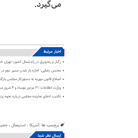
اخبار مرتبط
رگبار و رعدوبرق در راه شمال کشور؛ تهران خ
محسن رضایی: اجازه باز شدن مسیر دوم در تن
اصلاح قانون مهریه به دستورکار مجلس باز
وزارت اطلاعات: ۲۱ مزدور موساد و ۴ شرور مسلح در کرمان بازداشت شدند
تکذیب ادعای نماینده مجلس درباره نحوه ردز
برچسب ها :
آمریکا
،
استیصال
،
ججی
ارسال نظر شما