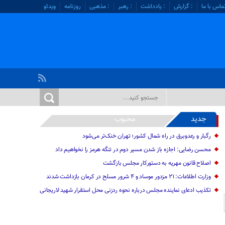
ماس با ما
: گزارش
: یادداشت
: رهبر
: مذهبی
روزنامه
ویدئو
جدید
محبوب
رگبار و رعدوبرق در راه شمال کشور؛ تهران خنک‌تر می‌شود
محسن رضایی: اجازه باز شدن مسیر دوم در تنگه هرمز را نخواهیم داد
اصلاح قانون مهریه به دستورکار مجلس بازگشت
وزارت اطلاعات: ۲۱ مزدور موساد و ۴ شرور مسلح در کرمان بازداشت شدند
تکذیب ادعای نماینده مجلس درباره نحوه ردزنی محل استقرار شهید لاریجانی