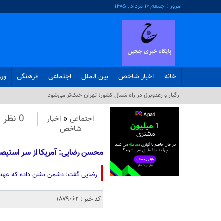
امروز : جمعه, ۱۶ مرداد , ۱۴۰۵
خانه
اخبار شاخص
بین الملل
اجتماعی
فرهنگی
ور
محس_
0 نظر
اجتماعی
«
اخبار
شاخص
محسن رضایی: آمریکا از سر استیصال
رضایی گفت: دشمن نشان داده که عهدشک
کد خبر : 1879062