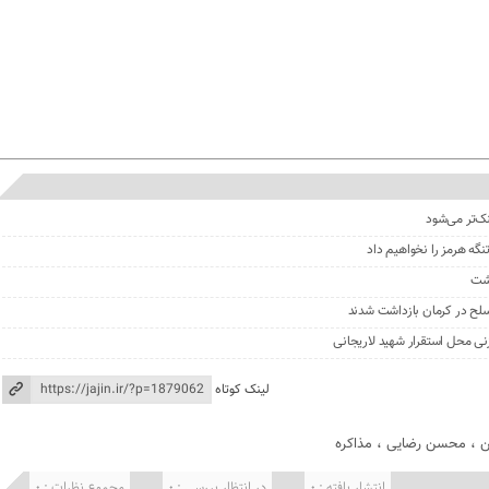
نک‌تر می‌شود
گه هرمز را نخواهیم داد
گشت
نی محل استقرار شهید لاریجانی
لینک کوتاه
ن
،
محسن رضایی
،
مذاکره
انتشار یافته : 0
در انتظار بررسی : 0
مجموع نظرات : 0