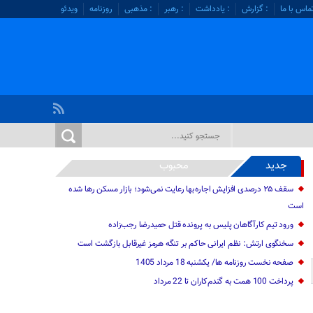
ماس با ما
: گزارش
: یادداشت
: رهبر
: مذهبی
روزنامه
ویدئو
جدید
محبوب
سقف ۲۵ درصدی افزایش اجاره‌بها رعایت نمی‌شود؛ بازار مسکن رها شده
است
ورود تیم کارآگاهان پلیس به پرونده قتل حمیدرضا رجب‌زاده
سخنگوی ارتش: نظم ایرانی حاکم بر تنگه هرمز غیرقابل بازگشت است
صفحه نخست روزنامه ها/ یکشنبه 18 مرداد 1405
پرداخت 100 همت به گندم‌کاران تا 22 مرداد