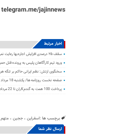
telegram.me/jajinnews
اخبار مرتبط
سقف ۲۵ درصدی افزایش اجاره‌بها رعایت نمی‌شود؛ بازار مسکن رها شده است
ورود تیم کارآگاهان پلیس به پرونده قتل حمی
سخنگوی ارتش: نظم ایرانی حاکم بر تنگه هر
صفحه نخست روزنامه ها/ یکشنبه 18 مرداد 1405
پرداخت 100 همت به گندم‌کاران تا 22 مرداد
برچسب ها :
اسفراین
،
ججین
،
متهم
ارسال نظر شما