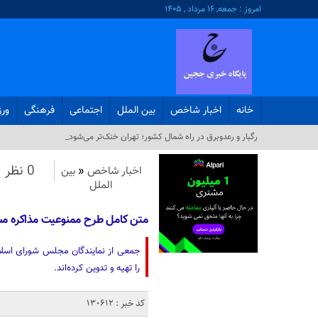
امروز : جمعه, ۱۶ مرداد , ۱۴۰۵
خانه
اخبار شاخص
بین الملل
اجتماعی
فرهنگی
ور
رگبار و رعدوبرق در راه شمال کشور؛ تهران خنک‌تر می‌شود_
0 نظر
اخبار شاخص
«
بین
الملل
متن کامل طرح ممنوعیت مذاکره مسئو
جمعی از نمایندگان مجلس شورای اسلام
را تهیه و تدوین کرده‌اند.
کد خبر : 130612