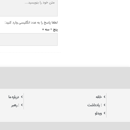
لطفا پاسخ را به عدد انگلیسی وارد کنید:
پنج × سه =
خانه
درباره ما
: یادداشت
: رهبر
ویدئو