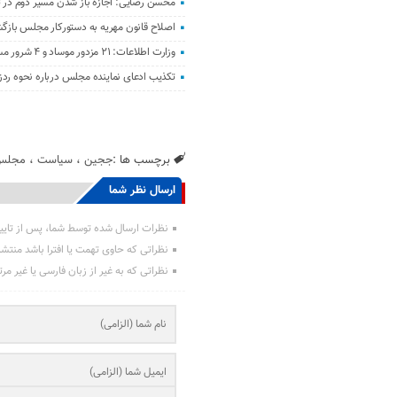
محسن رضایی: اجازه باز شدن مسیر دوم در تن
اصلاح قانون مهریه به دستورکار مجلس باز
وزارت اطلاعات: ۲۱ مزدور موساد و ۴ شرور مسلح در کرمان بازداشت شدند
تکذیب ادعای نماینده مجلس درباره نحوه ردز
برچسب ها :
ججین
،
سیاست
،
مجلس
ارسال نظر شما
نظرات ارسال شده توسط شما، پس از تایی
نظراتی که حاوی تهمت یا افترا باشد منتش
نظراتی که به غیر از زبان فارسی یا غیر مر