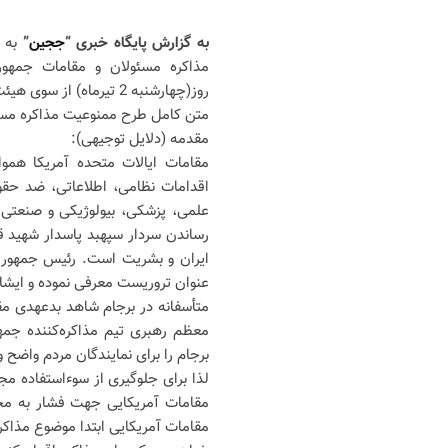
به گزارش پایگاه خبری “
ججین
”
به 
مذاکره مسئولان و مقامات جمهوری
روز(چهارشنبه 2 تیرماه) از سوی هیئت رئیسه مجلس اعلام وصول شده است.
متن کامل طرح ممنوعیت مذاکره مسئو
مقدمه (دلایل توجیهی):
مقامات ایالات متحده آمریکا همو
اقدامات نظامی، اطلاعاتی، ضد حقو
علمی، پزشکی، بیولوژیکی و صنعتی خو
رساندن سردار سپهبد پاسدار شهید ق
ایران و بشریت است. رئیس جمهور آم
عنوان تروریست معرفی نموده و ایشا
متأسفانه در برجام شاهد بدعهدی مقا
معظم رهبری تیم مذاکره‌کننده جمهو
برجام را برای نمایندگان مردم واضح
لذا برای جلوگیری از سوءاستفاده م
مقامات آمریکایی جهت فشار به مجل
مقامات آمریکایی ابتدا موضوع مذاک