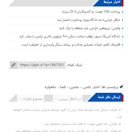
اخبار مرتبط
پرداخت 100 همت به گندم‌کاران تا 22 مرداد
«باقر خرازی» به دادگاه ویژه روحانیت احضار شد
ولایتی: نیرو‌های خارجی باید منطقه را ترک کنند
دادگاه آمریکا دستور توقف ساخت سالن ۴۰۰ میلیون دلاری ترامپ را صادر کرد
قالیباف: قلم، امتداد شمشیر عدالت و رسانه، سنگر پاسداری از حقیقت است
لینک کوتاه
برچسب ها :
اخبار علمی
،
ججین
،
فضا
،
ماهواره
ارسال نظر شما
انتشار یافته : 0
در انتظار بررسی : 0
مجموع نظرات : 0
نظرات ارسال شده توسط شما، پس از تایید توسط مدیران سایت منتشر خواهد
شد.
نظراتی که حاوی تهمت یا افترا باشد منتشر نخواهد شد.
نظراتی که به غیر از زبان فارسی یا غیر مرتبط با خبر باشد منتشر نخواهد شد.