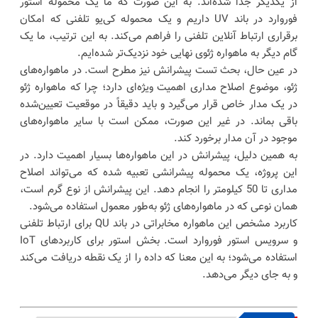
از یکدیگر جدا شده‌اند. به این صورت که ما یک محموله استور
فوروارد در باند UV داریم و یک محموله کی‌یو تلفنی که امکان
برقراری ارتباط آنلاین تلفنی را فراهم می‌کند. به این ترتیب، ما یک
گام دیگر به ماهواره ژئوی نهایی خود نزدیک‌تر شده‌ایم.
در عین حال، بحث تست پیشرانش نیز مطرح است. در ماهواره‌های
ژئو، موضوع اصلاح مداری اهمیت ویژه‌ای دارد؛ چرا که ماهواره ژئو
در یک مدار خاص قرار می‌گیرد و باید دقیقاً در موقعیت تعیین‌شده
باقی بماند. در غیر این صورت، ممکن است با سایر ماهواره‌های
موجود در آن مدار برخورد کند.
به همین دلیل، پیشرانش در این ماهواره‌ها بسیار اهمیت دارد. در
این پروژه، یک محموله پیشرانشی تعبیه شده که می‌تواند اصلاح
مداری تا 50 کیلومتر را انجام دهد. این پیشرانش از نوع گرم است،
همان نوعی که در ماهواره‌های ژئو به‌طور معمول استفاده می‌شود.
کاربرد مشخص این ماهواره مخابراتی در باند QU برای ارتباط تلفنی
و سرویس استور فوروارد است. بخش استور برای کاربردهای IoT
استفاده می‌شود؛ به این معنا که داده را از یک نقطه دریافت می‌کند
و به جای دیگر می‌دهد.