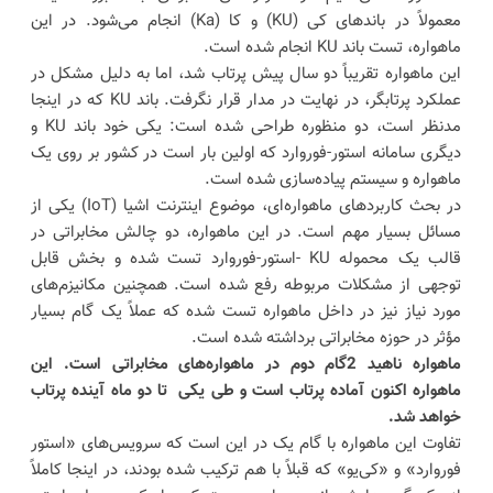
معمولاً در باندهای کی (KU) و کا (Ka) انجام می‌شود. در این
ماهواره، تست باند KU انجام شده است.
این ماهواره تقریباً دو سال پیش پرتاب شد، اما به دلیل مشکل در
عملکرد پرتابگر، در نهایت در مدار قرار نگرفت. باند KU که در اینجا
مدنظر است، دو منظوره طراحی شده است: یکی خود باند KU و
دیگری سامانه استور-فوروارد که اولین بار است در کشور بر روی یک
ماهواره و سیستم پیاده‌سازی شده است.
در بحث کاربردهای ماهواره‌ای، موضوع اینترنت اشیا (IoT) یکی از
مسائل بسیار مهم است. در این ماهواره، دو چالش مخابراتی در
قالب یک محموله KU -استور-فوروارد تست شده و بخش قابل
توجهی از مشکلات مربوطه رفع شده است. همچنین مکانیزم‌های
مورد نیاز نیز در داخل ماهواره تست شده که عملاً یک گام بسیار
مؤثر در حوزه مخابراتی برداشته شده است.
ماهواره ناهید 2گام دوم در ماهواره‌های مخابراتی است. این
ماهواره اکنون آماده پرتاب است و طی یکی تا دو ماه آینده پرتاب
خواهد شد.
تفاوت این ماهواره با گام یک در این است که سرویس‌های «استور
فوروارد» و «کی‌یو» که قبلاً با هم ترکیب شده بودند، در اینجا کاملاً