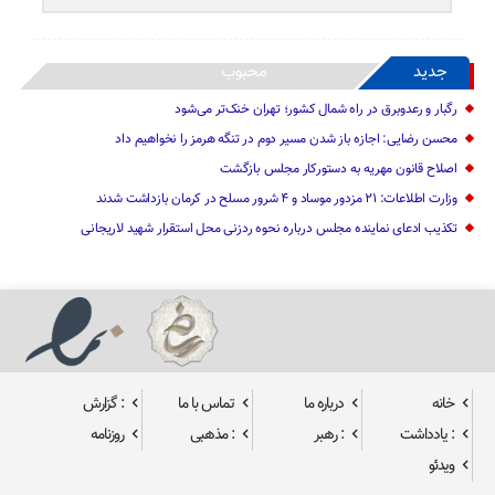
جدید
محبوب
رگبار و رعدوبرق در راه شمال کشور؛ تهران خنک‌تر می‌شود
محسن رضایی: اجازه باز شدن مسیر دوم در تنگه هرمز را نخواهیم داد
اصلاح قانون مهریه به دستورکار مجلس بازگشت
وزارت اطلاعات: ۲۱ مزدور موساد و ۴ شرور مسلح در کرمان بازداشت شدند
تکذیب ادعای نماینده مجلس درباره نحوه ردزنی محل استقرار شهید لاریجانی
خانه
درباره ما
تماس با ما
: گزارش
: یادداشت
: رهبر
: مذهبی
روزنامه
ویدئو