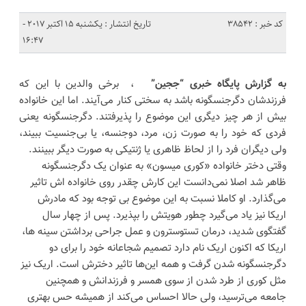
کد خبر : 38542
تاریخ انتشار : یکشنبه 15 اکتبر 2017 -
16:47
به گزارش پایگاه خبری “ججین”
، برخی والدین با این که
فرزندشان دگرجنسگونه باشد به سختی کنار می‌آیند. اما این خانواده
بیش از هر چیز دیگری این موضوع را پذیرفتند. دگرجنسگونه یعنی
فردی که خود را به صورت زن، مرد، دوجنسه، یا بی‌جنسیت ببیند،
ولی دیگران فرد را از لحاظ ظاهری یا ژنتیکی به صورت دیگر ببینند.
وقتی دختر خانواده «کوری میسون» به عنوان یک دگرجنسگونه
ظاهر شد اصلا نمی‌دانست این کارش چقدر روی خانواده اش تاثیر
می‌گذارد. او کاملا نسبت به این موضوع بی توجه بود که مادرش
اریکا نیز یاد می‌گیرد چطور هویتش را بپذیرد. پس از چهار سال
گفتگوی شدید، درمان تستوسترون و عمل جراحی برداشتن سینه ها،
اریکا که اکنون اریک نام دارد تصمیم شجاعانه خود را برای دو
دگرجنسگونه شدن گرفت و همه این‌ها تاثیر دخترش است. اریک نیز
مثل کوری از طرد شدن از سوی همسر و فرزندانش و همچنین
جامعه می‌ترسید، ولی حالا احساس می‌کند از همیشه حس بهتری